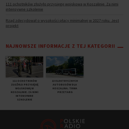
111 ochotników złożyło przysięgę wojskową w Koszalinie. Za nimi
intensywne szkolenie
Rząd zdecydował o wysokości płacy minimalnej w 2027 roku. Jest
projekt
NAJNOWSZE INFORMACJE Z TEJ KATEGORII
111 OCHOTNIKÓW
13 ELEKTRYCZNYCH
ZŁOŻYŁO PRZYSIĘGĘ
AUTOBUSÓW DLA
WOJSKOWĄ W
KOSZALINA. TRWA
KOSZALINIE. ZA NIMI
PRZETARG
INTENSYWNE
SZKOLENIE