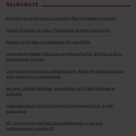
NAJNOWSZE
Wchodzą do wody mimo czerwonej flagi. Ratownik ostrzega
Sound of Gravity w Ustce. Promenadę przejęli rowerzyści
Napaść na 16-latka w Goleniowie. Ma rany kłute
Legendarny Hawker Hurricane wylądował w Pile. Będzie atrakcją
wojskowego festynu
Letni Festiwal Innowacji w Białogardzie. Nowe technologie można
było zobaczyć i przetestować
Nie żyje Czesław Woźniak, przewodniczący Rady Miejskiej w
Darłowie
Funkcjonariusze SG rozbili grupę przemycającą m.in. środki
odurzające
MF: oszuści rozsyłają fałszywe wiadomości o zwrocie
nadpłaconego podatku PIT