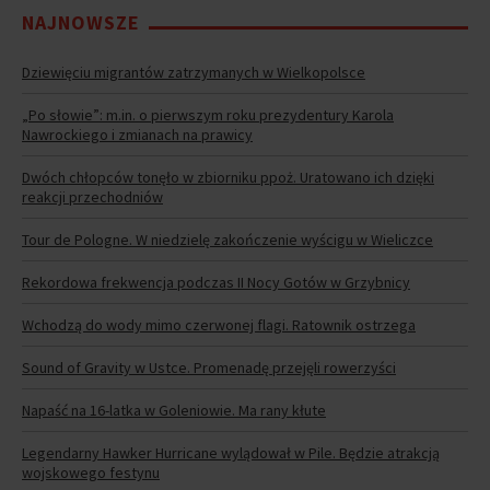
NAJNOWSZE
Dziewięciu migrantów zatrzymanych w Wielkopolsce
„Po słowie”: m.in. o pierwszym roku prezydentury Karola
Nawrockiego i zmianach na prawicy
Dwóch chłopców tonęło w zbiorniku ppoż. Uratowano ich dzięki
reakcji przechodniów
Tour de Pologne. W niedzielę zakończenie wyścigu w Wieliczce
Rekordowa frekwencja podczas II Nocy Gotów w Grzybnicy
Wchodzą do wody mimo czerwonej flagi. Ratownik ostrzega
Sound of Gravity w Ustce. Promenadę przejęli rowerzyści
Napaść na 16-latka w Goleniowie. Ma rany kłute
Legendarny Hawker Hurricane wylądował w Pile. Będzie atrakcją
wojskowego festynu