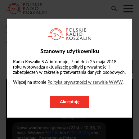
SMS o oczekującej wiadomości głosowej.
Policja ostrzega przed nową metodą
oszustwa
Szanowny użytkowniku
13/05/2026, 15:17
Radio Koszalin S.A. informuje, iż od dnia 25 maja 2018
roku wprowadza aktualizację polityki prywatności i
zabezpieczeń w zakresie przetwarzania danych osobowych.
Więcej na stronie
Polityka prywatności w serwisie WWW
.
Akceptuję