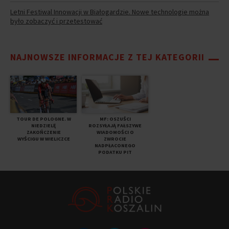
Letni Festiwal Innowacji w Białogardzie. Nowe technologie można
było zobaczyć i przetestować
NAJNOWSZE INFORMACJE Z TEJ KATEGORII
TOUR DE POLOGNE. W
MF: OSZUŚCI
NIEDZIELĘ
ROZSYŁAJĄ FAŁSZYWE
ZAKOŃCZENIE
WIADOMOŚCI O
WYŚCIGU W WIELICZCE
ZWROCIE
NADPŁACONEGO
PODATKU PIT