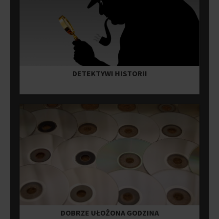
DETEKTYWI HISTORII
DOBRZE UŁOŻONA GODZINA