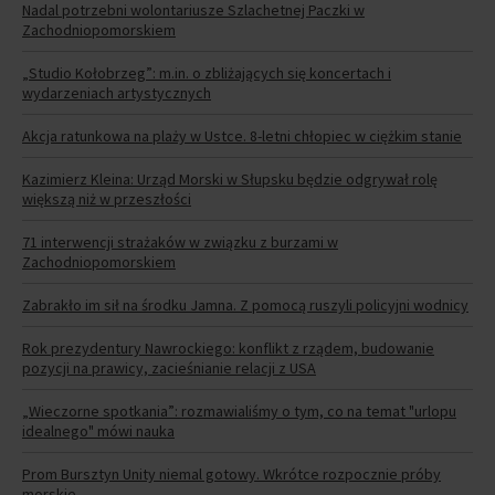
Nadal potrzebni wolontariusze Szlachetnej Paczki w
Zachodniopomorskiem
„Studio Kołobrzeg”: m.in. o zbliżających się koncertach i
wydarzeniach artystycznych
Akcja ratunkowa na plaży w Ustce. 8-letni chłopiec w ciężkim stanie
Kazimierz Kleina: Urząd Morski w Słupsku będzie odgrywał rolę
większą niż w przeszłości
71 interwencji strażaków w związku z burzami w
Zachodniopomorskiem
Zabrakło im sił na środku Jamna. Z pomocą ruszyli policyjni wodnicy
Rok prezydentury Nawrockiego: konflikt z rządem, budowanie
pozycji na prawicy, zacieśnianie relacji z USA
„Wieczorne spotkania”: rozmawialiśmy o tym, co na temat "urlopu
idealnego" mówi nauka
Prom Bursztyn Unity niemal gotowy. Wkrótce rozpocznie próby
morskie