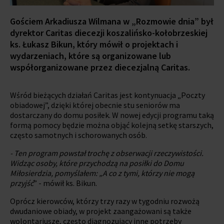
Gościem Arkadiusza Wilmana w „Rozmowie dnia” był
dyrektor Caritas diecezji koszalińsko-kołobrzeskiej
ks. Łukasz Bikun, który mówił o projektach i
wydarzeniach, które są organizowane lub
współorganizowane przez diecezjalną Caritas.
Wśród bieżących działań Caritas jest kontynuacja „Poczty
obiadowej”, dzięki której obecnie stu seniorów ma
dostarczany do domu posiłek. W nowej edycji programu taką
formą pomocy będzie można objąć kolejną setkę starszych,
często samotnych i schorowanych osób.
- Ten program powstał trochę z obserwacji rzeczywistości.
Widząc osoby, które przychodzą na posiłki do Domu
Miłosierdzia, pomyślałem: „A co z tymi, którzy nie mogą
przyjść
” - mówił ks. Bikun.
Oprócz kierowców, którzy trzy razy w tygodniu rozwożą
dwudaniowe obiady, w projekt zaangażowani są także
wolontariusze, często diagnozujący inne potrzeby