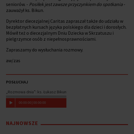
seniorów. -
Posiłek jest zawsze przyczynkiem do spotkania
-
zauważył ks. Bikun.
Dyrektor diecezjalnej Caritas zapraszał także do udziału w
bezpłatnych kursach języka polskiego dla dzieci i dorosłych.
Mówił też o diecezjalnym Dniu Dziecka w Skrzatuszu i
pielgrzymce osób z niepełnosprawnościami.
Zapraszamy do wysłuchania rozmowy.
aw/zas
POSŁUCHAJ
„Rozmowa dnia”: ks. Łukasz Bikun
00
:
00
:
00
|
00
:
00
:
00
NAJNOWSZE