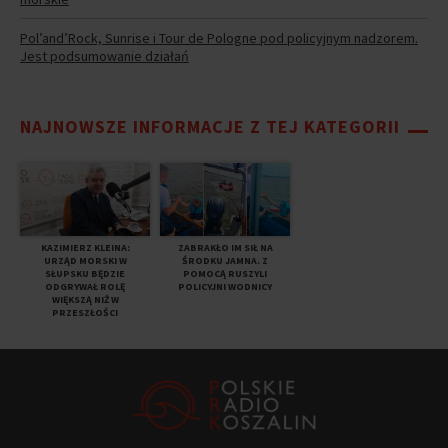
Pol’and’Rock, Sunrise i Tour de Pologne pod policyjnym nadzorem.
Jest podsumowanie działań
NAJNOWSZE INFORMACJE Z TEJ KATEGORII
KAZIMIERZ KLEINA:
ZABRAKŁO IM SIŁ NA
URZĄD MORSKI W
ŚRODKU JAMNA. Z
SŁUPSKU BĘDZIE
POMOCĄ RUSZYLI
ODGRYWAŁ ROLĘ
POLICYJNI WODNICY
WIĘKSZĄ NIŻ W
PRZESZŁOŚCI