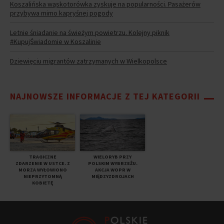
Koszalińska wąskotorówka zyskuje na popularności. Pasażerów
przybywa mimo kapryśnej pogody
Letnie śniadanie na świeżym powietrzu. Kolejny piknik
#KupujŚwiadomie w Koszalinie
Dziewięciu migrantów zatrzymanych w Wielkopolsce
NAJNOWSZE INFORMACJE Z TEJ KATEGORII
TRAGICZNE
WIELORYB PRZY
ZDARZENIE W USTCE. Z
POLSKIM WYBRZEŻU.
MORZA WYŁOWIONO
AKCJA WOPR W
NIEPRZYTOMNĄ
MIĘDZYZDROJACH
KOBIETĘ