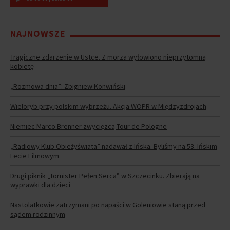
NAJNOWSZE
Tragiczne zdarzenie w Ustce. Z morza wyłowiono nieprzytomną
kobietę
„Rozmowa dnia”: Zbigniew Konwiński
Wieloryb przy polskim wybrzeżu. Akcja WOPR w Międzyzdrojach
Niemiec Marco Brenner zwycięzcą Tour de Pologne
„Radiowy Klub Obieżyświata” nadawał z Ińska. Byliśmy na 53. Ińskim
Lecie Filmowym
Drugi piknik „Tornister Pełen Serca” w Szczecinku. Zbierają na
wyprawki dla dzieci
Nastolatkowie zatrzymani po napaści w Goleniowie staną przed
sądem rodzinnym