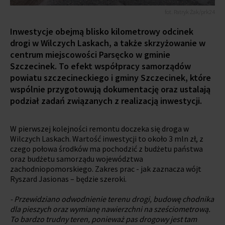
fot. Patryk Żak/prk24
Inwestycje obejmą blisko kilometrowy odcinek
drogi w Wilczych Laskach, a także skrzyżowanie w
centrum miejscowości Parsęcko w gminie
Szczecinek. To efekt współpracy samorządów
powiatu szczecineckiego i gminy Szczecinek, które
wspólnie przygotowują dokumentację oraz ustalają
podział zadań związanych z realizacją inwestycji.
W pierwszej kolejności remontu doczeka się droga w
Wilczych Laskach. Wartość inwestycji to około 3 mln zł, z
czego połowa środków ma pochodzić z budżetu państwa
oraz budżetu samorządu województwa
zachodniopomorskiego. Zakres prac - jak zaznacza wójt
Ryszard Jasionas – będzie szeroki.
- Przewidziano odwodnienie terenu drogi, budowę chodnika
dla pieszych oraz wymianę nawierzchni na sześciometrową.
To bardzo trudny teren, ponieważ pas drogowy jest tam