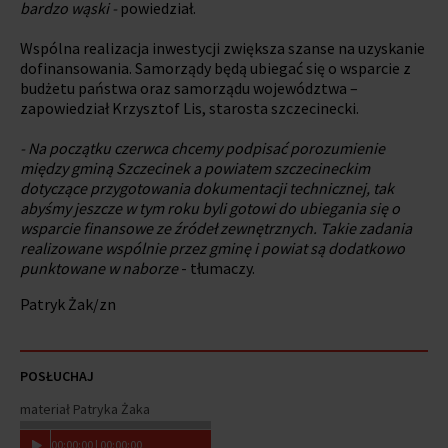
bardzo wąski -
powiedział.
Wspólna realizacja inwestycji zwiększa szanse na uzyskanie
dofinansowania. Samorządy będą ubiegać się o wsparcie z
budżetu państwa oraz samorządu województwa –
zapowiedział Krzysztof Lis, starosta szczecinecki.
- Na początku czerwca chcemy podpisać porozumienie
między gminą Szczecinek a powiatem szczecineckim
dotyczące przygotowania dokumentacji technicznej, tak
abyśmy jeszcze w tym roku byli gotowi do ubiegania się o
wsparcie finansowe ze źródeł zewnętrznych. Takie zadania
realizowane wspólnie przez gminę i powiat są dodatkowo
punktowane w naborze
- tłumaczy.
Patryk Żak/zn
POSŁUCHAJ
materiał Patryka Żaka
00
:
00
:
00
|
00
:
00
:
00