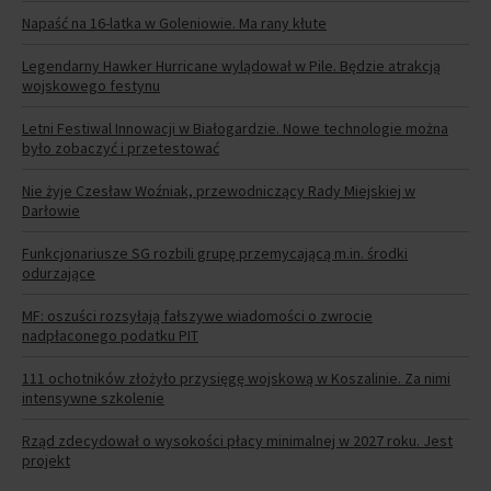
Napaść na 16-latka w Goleniowie. Ma rany kłute
Legendarny Hawker Hurricane wylądował w Pile. Będzie atrakcją
wojskowego festynu
Letni Festiwal Innowacji w Białogardzie. Nowe technologie można
było zobaczyć i przetestować
Nie żyje Czesław Woźniak, przewodniczący Rady Miejskiej w
Darłowie
Funkcjonariusze SG rozbili grupę przemycającą m.in. środki
odurzające
MF: oszuści rozsyłają fałszywe wiadomości o zwrocie
nadpłaconego podatku PIT
111 ochotników złożyło przysięgę wojskową w Koszalinie. Za nimi
intensywne szkolenie
Rząd zdecydował o wysokości płacy minimalnej w 2027 roku. Jest
projekt