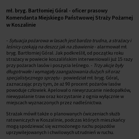
mł. bryg. Bartłomiej Góral - oficer prasowy
Komendanta Miejskiego Państwowej Straży Pożarnej
w Koszalinie
-
Sytuacja pożarowa w lasach jest bardzo trudna, a strażacy i
leśnicy czekają na deszcz jak na zbawienie
- alarmował mł.
bryg. Bartłomiej Góral. Jak podkreślił, od początku roku
strażacy w powiecie koszalińskim interweniowali już 15 razy
przy pożarach lasów i poszycia leśnego. -
Trzy akcje były
długotrwałe i wymagały zaangażowania dużych sił oraz
specjalistycznego sprzętu
- powiedział mł. bryg. Góral,
zaznaczając przy tym, że aż 90 procent pożarów lasów
powoduje człowiek. Apelował o niewyrzucanie niedopałków,
niewypalanie traw oraz korzystanie z ognia wyłącznie w
miejscach wyznaczonych przez nadleśnictwa.
Strażak mówił także o planowanych ćwiczeniach służb
ratowniczych w Koszalinie, podczas których mieszkańcy
mogą spodziewać się wzmożonego ruchu pojazdów
uprzywilejowanych i chwilowych utrudnień w ruchu.