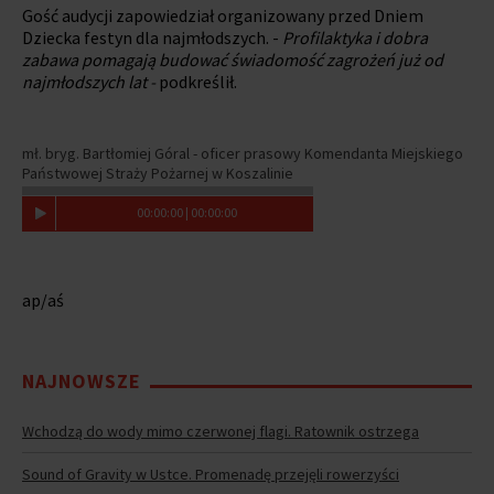
Gość audycji zapowiedział organizowany przed Dniem
Dziecka festyn dla najmłodszych. -
Profilaktyka i dobra
zabawa pomagają budować świadomość zagrożeń już od
najmłodszych lat -
podkreślił.
mł. bryg. Bartłomiej Góral - oficer prasowy Komendanta Miejskiego
Państwowej Straży Pożarnej w Koszalinie
00
:
00
:
00
|
00
:
00
:
00
ap/aś
NAJNOWSZE
Wchodzą do wody mimo czerwonej flagi. Ratownik ostrzega
Sound of Gravity w Ustce. Promenadę przejęli rowerzyści