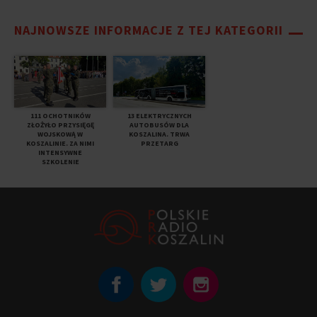
NAJNOWSZE INFORMACJE Z TEJ KATEGORII
111 OCHOTNIKÓW
13 ELEKTRYCZNYCH
ZŁOŻYŁO PRZYSIĘGĘ
AUTOBUSÓW DLA
WOJSKOWĄ W
KOSZALINA. TRWA
KOSZALINIE. ZA NIMI
PRZETARG
INTENSYWNE
SZKOLENIE