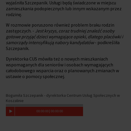
wyjaśniła Szczepanik. Usługi będą świadczone w miejscu
zamieszkania podopiecznych lub innym wskazanym przez
rodzinę.
W rozmowie poruszono również problem braku rodzin
zastępczych. -
Jest kryzys, coraz trudniej znaleźć osoby
gotowe przyjąć dzieci wymagające opieki, dlatego placówki i
samorządy intensyfikują nabory kandydatów
- podkreśliła
Szczepanik.
Dyrektorka CUS mówiła też o nowych mieszkaniach
wspomaganych dla seniorów i osobach wymagających
całodobowego wsparcia oraz o planowanych zmianach w
ustawie o pomocy społecznej.
Bogumiła Szczepanik - dyrektorka Centrum Usług Społecznych w
Koszalinie
00
:
00
:
00
|
00
:
00
:
00