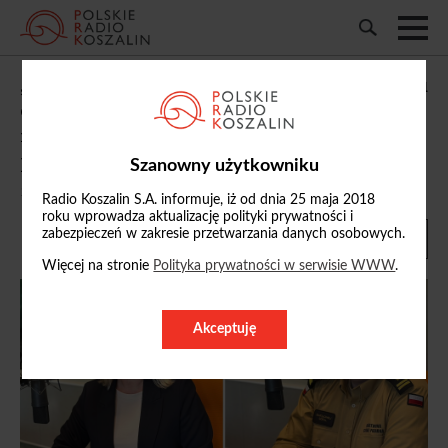
„Studio Bałtyk Koszalin”: m.in. o wsparciu
opiekunów osób z
niepełnosprawnościami i zagrożeniu
pożarowym w lasach
Szanowny użytkowniku
11/05/2026, 11:10
Radio Koszalin S.A. informuje, iż od dnia 25 maja 2018
roku wprowadza aktualizację polityki prywatności i
zabezpieczeń w zakresie przetwarzania danych osobowych.
Więcej na stronie
Polityka prywatności w serwisie WWW
.
Akceptuję