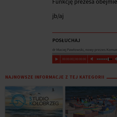
Funkcję prezesa obejmie 
jb/aj
POSŁUCHAJ
dr Maciej Pawłowski, nowy prezes Komuni
00
:
00
:
00
|
00
:
00
:
00
NAJNOWSZE INFORMACJE Z TEJ KATEGORII