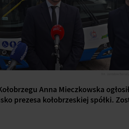
fot. Jarosław Banaś
Kołobrzegu Anna Mieczkowska ogłosił
ko prezesa kołobrzeskiej spółki. Zos
.