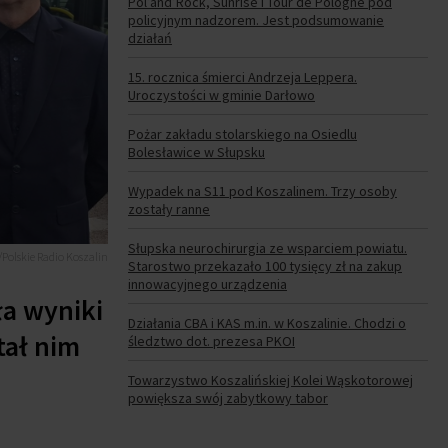
Pol’and’Rock, Sunrise i Tour de Pologne pod
policyjnym nadzorem. Jest podsumowanie
działań
15. rocznica śmierci Andrzeja Leppera.
Uroczystości w gminie Darłowo
Pożar zakładu stolarskiego na Osiedlu
Bolesławice w Słupsku
Wypadek na S11 pod Koszalinem. Trzy osoby
zostały ranne
Słupska neurochirurgia ze wsparciem powiatu.
/Polskie Radio Koszalin
Starostwo przekazało 100 tysięcy zł na zakup
innowacyjnego urządzenia
a wyniki
Działania CBA i KAS m.in. w Koszalinie. Chodzi o
tał nim
śledztwo dot. prezesa PKOI
Towarzystwo Koszalińskiej Kolei Wąskotorowej
powiększa swój zabytkowy tabor