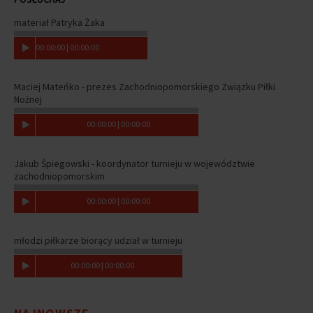
materiał Patryka Żaka
00
:
00
:
00
|
00
:
00
:
00
Maciej Mateńko - prezes Zachodniopomorskiego Związku Piłki
Nożnej
00
:
00
:
00
|
00
:
00
:
00
Jakub Śpiegowski - koordynator turnieju w województwie
zachodniopomorskim
00
:
00
:
00
|
00
:
00
:
00
młodzi piłkarze biorący udział w turnieju
00
:
00
:
00
|
00
:
00
:
00