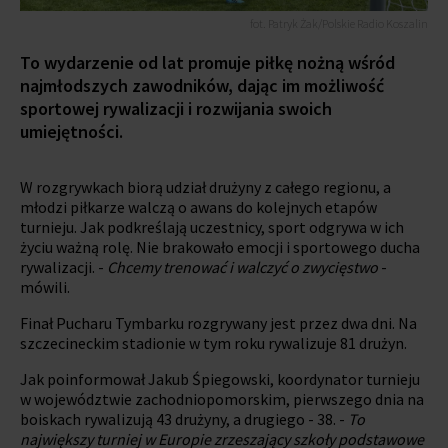
fot. Patryk Żak/Polskie Radio Koszalin
To wydarzenie od lat promuje piłkę nożną wśród
najmłodszych zawodników, dając im możliwość
sportowej rywalizacji i rozwijania swoich
umiejętności.
W rozgrywkach biorą udział drużyny z całego regionu, a
młodzi piłkarze walczą o awans do kolejnych etapów
turnieju. Jak podkreślają uczestnicy, sport odgrywa w ich
życiu ważną rolę. Nie brakowało emocji i sportowego ducha
rywalizacji. -
Chcemy trenować i walczyć o zwycięstwo
-
mówili.
Finał Pucharu Tymbarku rozgrywany jest przez dwa dni. Na
szczecineckim stadionie w tym roku rywalizuje 81 drużyn.
Jak poinformował Jakub Śpiegowski, koordynator turnieju
w województwie zachodniopomorskim, pierwszego dnia na
boiskach rywalizują 43 drużyny, a drugiego - 38. -
To
największy turniej w Europie zrzeszający szkoły podstawowe