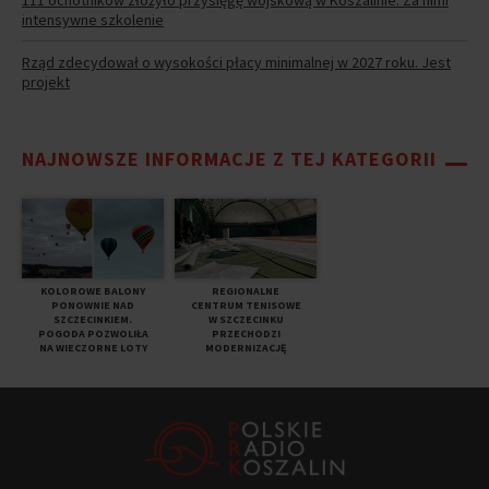
intensywne szkolenie
Rząd zdecydował o wysokości płacy minimalnej w 2027 roku. Jest
projekt
NAJNOWSZE INFORMACJE Z TEJ KATEGORII
KOLOROWE BALONY
REGIONALNE
PONOWNIE NAD
CENTRUM TENISOWE
SZCZECINKIEM.
W SZCZECINKU
POGODA POZWOLIŁA
PRZECHODZI
NA WIECZORNE LOTY
MODERNIZACJĘ