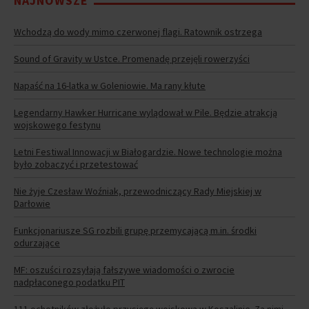
NAJNOWSZE
Wchodzą do wody mimo czerwonej flagi. Ratownik ostrzega
Sound of Gravity w Ustce. Promenadę przejęli rowerzyści
Napaść na 16-latka w Goleniowie. Ma rany kłute
Legendarny Hawker Hurricane wylądował w Pile. Będzie atrakcją
wojskowego festynu
Letni Festiwal Innowacji w Białogardzie. Nowe technologie można
było zobaczyć i przetestować
Nie żyje Czesław Woźniak, przewodniczący Rady Miejskiej w
Darłowie
Funkcjonariusze SG rozbili grupę przemycającą m.in. środki
odurzające
MF: oszuści rozsyłają fałszywe wiadomości o zwrocie
nadpłaconego podatku PIT
111 ochotników złożyło przysięgę wojskową w Koszalinie. Za nimi