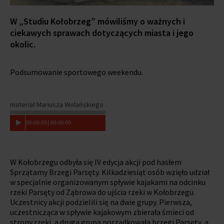
W „Studiu Kołobrzeg” mówiliśmy o ważnych i
ciekawych sprawach dotyczących miasta i jego
okolic.
Podsumowanie sportowego weekendu.
materiał Mariusza Wolańskiego
00
:
00
:
00
|
00
:
00
:
00
W Kołobrzegu odbyła się IV edycja akcji pod hasłem
Sprzątamy Brzegi Parsęty. Kilkadziesiąt osób wzięło udział
w specjalnie organizowanym spływie kajakami na odcinku
rzeki Parsęty od Ząbrowa do ujścia rzeki w Kołobrzegu.
Uczestnicy akcji podzielili się na dwie grupy. Pierwsza,
uczestnicząca w spływie kajakowym zbierała śmieci od
strony rzeki, a druga grupa porządkowała brzegi Parsęty, a