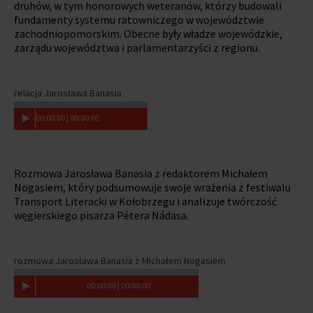
druhów, w tym honorowych weteranów, którzy budowali
fundamenty systemu ratowniczego w województwie
zachodniopomorskim. Obecne były władze wojewódzkie,
zarządu województwa i parlamentarzyści z regionu.
relacja Jarosława Banasia
00
:
00
:
00
|
00
:
00
:
00
Rozmowa Jarosława Banasia z redaktorem Michałem
Nogasiem, który podsumowuje swoje wrażenia z festiwalu
Transport Literacki w Kołobrzegu i analizuje twórczość
węgierskiego pisarza Pétera Nádasa.
rozmowa Jarosława Banasia z Michałem Nogasiem
00
:
00
:
00
|
00
:
00
:
00