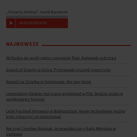
„Otwarta Antena”: Kamil Barwinek
00
:
00
:
00
|
00
:
00
:
00
NAJNOWSZE
Wchodzą do wody mimo czerwonej flagi. Ratownik ostrzega
Sound of Gravity w Ustce. Promenadę przejęli rowerzyści
Napaść na 16-latka w Goleniowie. Ma rany kłute
Legendarny Hawker Hurricane wylądował w Pile. Będzie atrakcją
wojskowego festynu
Letni Festiwal Innowacji w Białogardzie. Nowe technologie można
było zobaczyć i przetestować
Nie żyje Czesław Woźniak, przewodniczący Rady Miejskiej w
Darłowie