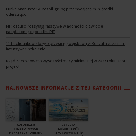
Funkcjonariusze SG rozbili grupę przemycającą m.in. środki
odurzające
MF: oszuści rozsyłają fałszywe wiadomości o zwrocie
nadpłaconego podatku PIT
111 ochotników złożyło przysięgę wojskową w Koszalinie. Za nimi
intensywne szkolenie
Rząd zdecydował o wysokości płacy minimalnej w 2027 roku. Jest
projekt
NAJNOWSZE INFORMACJE Z TEJ KATEGORII
KOŁOBRZEG
„STUDIO
PRZYGOTOWUJE
KOŁOBRZEG”:
PUNKTY SCHRONIENIA.
REKORDOWO CIEPŁY