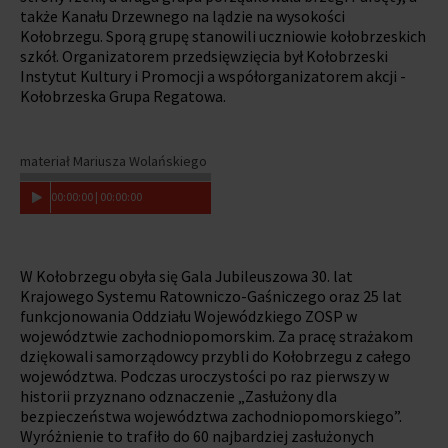
także Kanału Drzewnego na lądzie na wysokości
Kołobrzegu. Sporą grupę stanowili uczniowie kołobrzeskich
szkół. Organizatorem przedsięwzięcia był Kołobrzeski
Instytut Kultury i Promocji a współorganizatorem akcji -
Kołobrzeska Grupa Regatowa.
materiał Mariusza Wolańskiego
00
:
00
:
00
|
00
:
00
:
00
W Kołobrzegu obyła się Gala Jubileuszowa 30. lat
Krajowego Systemu Ratowniczo-Gaśniczego oraz 25 lat
funkcjonowania Oddziału Wojewódzkiego ZOSP w
województwie zachodniopomorskim. Za pracę strażakom
dziękowali samorządowcy przybli do Kołobrzegu z całego
województwa. Podczas uroczystości po raz pierwszy w
historii przyznano odznaczenie „Zasłużony dla
bezpieczeństwa województwa zachodniopomorskiego”.
Wyróżnienie to trafiło do 60 najbardziej zasłużonych