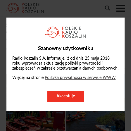
Sprzątanie Parsęty w Kołobrzegu.
Organizator akcji: to piękna rzeka i
warto o nią dbać
Szanowny użytkowniku
09/05/2026, 18:38
Radio Koszalin S.A. informuje, iż od dnia 25 maja 2018
roku wprowadza aktualizację polityki prywatności i
zabezpieczeń w zakresie przetwarzania danych osobowych.
Więcej na stronie
Polityka prywatności w serwisie WWW
.
Akceptuję