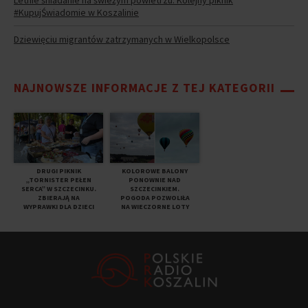
#KupujŚwiadomie w Koszalinie
Dziewięciu migrantów zatrzymanych w Wielkopolsce
NAJNOWSZE INFORMACJE Z TEJ KATEGORII
DRUGI PIKNIK
KOLOROWE BALONY
„TORNISTER PEŁEN
PONOWNIE NAD
SERCA” W SZCZECINKU.
SZCZECINKIEM.
ZBIERAJĄ NA
POGODA POZWOLIŁA
WYPRAWKI DLA DZIECI
NA WIECZORNE LOTY