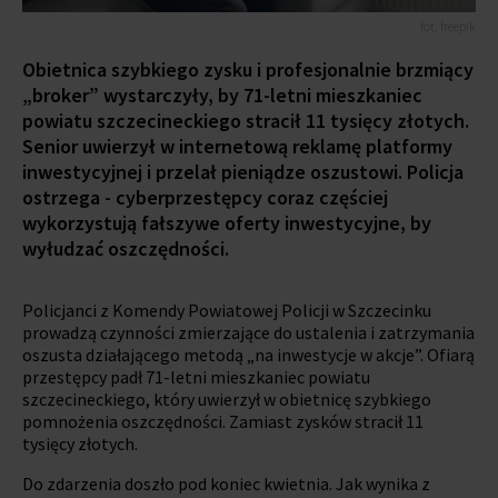
fot. freepik
Obietnica szybkiego zysku i profesjonalnie brzmiący
„broker” wystarczyły, by 71-letni mieszkaniec
powiatu szczecineckiego stracił 11 tysięcy złotych.
Senior uwierzył w internetową reklamę platformy
inwestycyjnej i przelał pieniądze oszustowi. Policja
ostrzega - cyberprzestępcy coraz częściej
wykorzystują fałszywe oferty inwestycyjne, by
wyłudzać oszczędności.
Policjanci z Komendy Powiatowej Policji w Szczecinku
prowadzą czynności zmierzające do ustalenia i zatrzymania
oszusta działającego metodą „na inwestycje w akcje”. Ofiarą
przestępcy padł 71-letni mieszkaniec powiatu
szczecineckiego, który uwierzył w obietnicę szybkiego
pomnożenia oszczędności. Zamiast zysków stracił 11
tysięcy złotych.
Do zdarzenia doszło pod koniec kwietnia. Jak wynika z