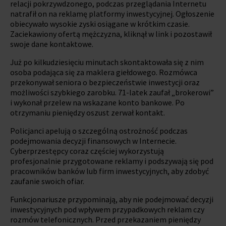
relacji pokrzywdzonego, podczas przeglądania Internetu
natrafił on na reklamę platformy inwestycyjnej. Ogłoszenie
obiecywało wysokie zyski osiągane w krótkim czasie.
Zaciekawiony ofertą mężczyzna, kliknął w link i pozostawił
swoje dane kontaktowe.
Już po kilkudziesięciu minutach skontaktowała się z nim
osoba podająca się za maklera giełdowego. Rozmówca
przekonywał seniora o bezpieczeństwie inwestycji oraz
możliwości szybkiego zarobku. 71-latek zaufał „brokerowi”
i wykonał przelew na wskazane konto bankowe. Po
otrzymaniu pieniędzy oszust zerwał kontakt.
Policjanci apelują o szczególną ostrożność podczas
podejmowania decyzji finansowych w Internecie.
Cyberprzestępcy coraz częściej wykorzystują
profesjonalnie przygotowane reklamy i podszywają się pod
pracowników banków lub firm inwestycyjnych, aby zdobyć
zaufanie swoich ofiar.
Funkcjonariusze przypominają, aby nie podejmować decyzji
inwestycyjnych pod wpływem przypadkowych reklam czy
rozmów telefonicznych. Przed przekazaniem pieniędzy