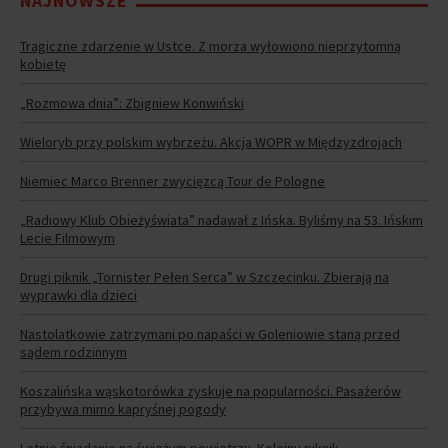
NAJNOWSZE
Tragiczne zdarzenie w Ustce. Z morza wyłowiono nieprzytomną
kobietę
„Rozmowa dnia”: Zbigniew Konwiński
Wieloryb przy polskim wybrzeżu. Akcja WOPR w Międzyzdrojach
Niemiec Marco Brenner zwycięzcą Tour de Pologne
„Radiowy Klub Obieżyświata” nadawał z Ińska. Byliśmy na 53. Ińskim
Lecie Filmowym
Drugi piknik „Tornister Pełen Serca” w Szczecinku. Zbierają na
wyprawki dla dzieci
Nastolatkowie zatrzymani po napaści w Goleniowie staną przed
sądem rodzinnym
Koszalińska wąskotorówka zyskuje na popularności. Pasażerów
przybywa mimo kapryśnej pogody
Letnie śniadanie na świeżym powietrzu. Kolejny piknik