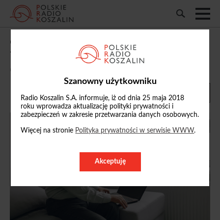
Obiecał szybki zysk, zniknął z pieniędzmi.
71-latek stracił 11 tysięcy złotych
08/05/2026, 08:06
Szanowny użytkowniku
Radio Koszalin S.A. informuje, iż od dnia 25 maja 2018
roku wprowadza aktualizację polityki prywatności i
zabezpieczeń w zakresie przetwarzania danych osobowych.
Więcej na stronie
Polityka prywatności w serwisie WWW
.
Akceptuję