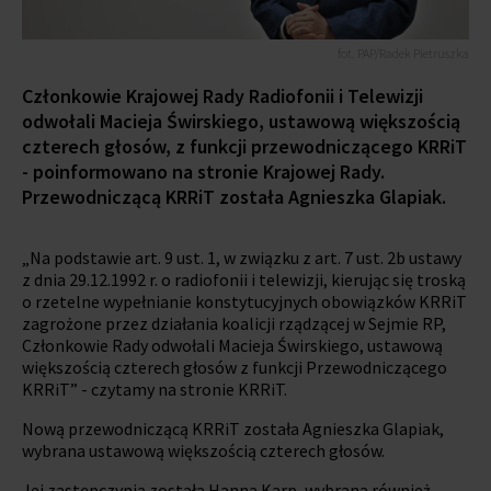
fot. PAP/Radek Pietruszka
Członkowie Krajowej Rady Radiofonii i Telewizji
odwołali Macieja Świrskiego, ustawową większością
czterech głosów, z funkcji przewodniczącego KRRiT
- poinformowano na stronie Krajowej Rady.
Przewodniczącą KRRiT została Agnieszka Glapiak.
„Na podstawie art. 9 ust. 1, w związku z art. 7 ust. 2b ustawy
z dnia 29.12.1992 r. o radiofonii i telewizji, kierując się troską
o rzetelne wypełnianie konstytucyjnych obowiązków KRRiT
zagrożone przez działania koalicji rządzącej w Sejmie RP,
Członkowie Rady odwołali Macieja Świrskiego, ustawową
większością czterech głosów z funkcji Przewodniczącego
KRRiT” - czytamy na stronie KRRiT.
Nową przewodniczącą KRRiT została Agnieszka Glapiak,
wybrana ustawową większością czterech głosów.
Jej zastępczynią została Hanna Karp, wybrana również