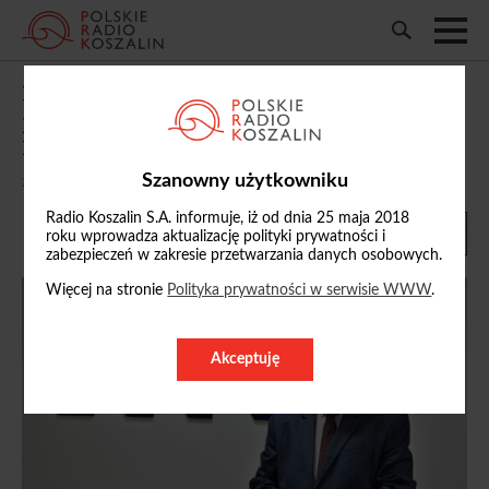
Maciej Świrski odwołany z funkcji
przewodniczącego Krajowej Rady
Radiofonii i Telewizji
Szanowny użytkowniku
28/07/2025, 18:37
Radio Koszalin S.A. informuje, iż od dnia 25 maja 2018
roku wprowadza aktualizację polityki prywatności i
zabezpieczeń w zakresie przetwarzania danych osobowych.
Więcej na stronie
Polityka prywatności w serwisie WWW
.
Akceptuję