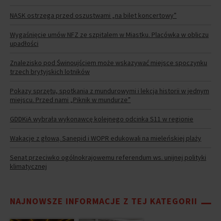
NASK ostrzega przed oszustwami „na bilet koncertowy”
Wygaśnięcie umów NFZ ze szpitalem w Miastku. Placówka w obliczu
upadłości
Znalezisko pod Świnoujściem może wskazywać miejsce spoczynku
trzech brytyjskich lotników
Pokazy sprzętu, spotkania z mundurowymi i lekcja historii w jednym
miejscu. Przed nami „Piknik w mundurze”
GDDKiA wybrała wykonawcę kolejnego odcinka S11 w regionie
Wakacje z głową. Sanepid i WOPR edukowali na mieleńskiej plaży
Senat przeciwko ogólnokrajowemu referendum ws. unijnej polityki
klimatycznej
NAJNOWSZE INFORMACJE Z TEJ KATEGORII