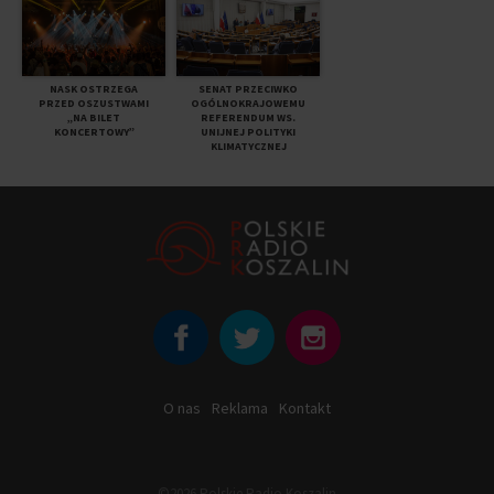
NASK OSTRZEGA
SENAT PRZECIWKO
PRZED OSZUSTWAMI
OGÓLNOKRAJOWEMU
„NA BILET
REFERENDUM WS.
KONCERTOWY”
UNIJNEJ POLITYKI
KLIMATYCZNEJ
O nas
Reklama
Kontakt
©2026 Polskie Radio Koszalin