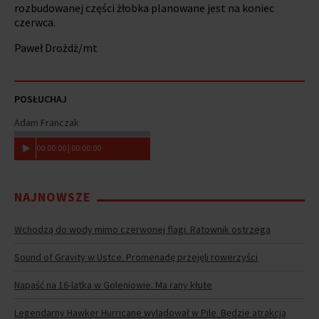
rozbudowanej części żłobka planowane jest na koniec
czerwca.
Paweł Drożdż/mt
POSŁUCHAJ
Adam Franczak
00
:
00
:
00
|
00
:
00
:
00
NAJNOWSZE
Wchodzą do wody mimo czerwonej flagi. Ratownik ostrzega
Sound of Gravity w Ustce. Promenadę przejęli rowerzyści
Napaść na 16-latka w Goleniowie. Ma rany kłute
Legendarny Hawker Hurricane wylądował w Pile. Będzie atrakcją