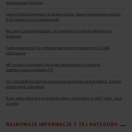
wojskowego festynu
Letni Festiwal Innowacji w Białogardzie. Nowe technologie można
było zobaczyć i przetestować
Nie żyje Czesław Woźniak, przewodniczący Rady Miejskiej w
Darłowie
Funkcjonariusze SG rozbili grupę przemycającą m.in. środki
odurzające
MF: oszuści rozsyłają fałszywe wiadomości o zwrocie
nadpłaconego podatku PIT
111 ochotników złożyło przysięgę wojskową w Koszalinie. Za nimi
intensywne szkolenie
Rząd zdecydował o wysokości płacy minimalnej w 2027 roku. Jest
projekt
NAJNOWSZE INFORMACJE Z TEJ KATEGORII