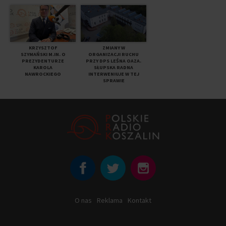
KRZYSZTOF
ZMIANY W
SZYMAŃSKI M.IN. O
ORGANIZACJI RUCHU
PREZYDENTURZE
PRZY DPS LEŚNA OAZA.
KAROLA
SŁUPSKA RADNA
NAWROCKIEGO
INTERWENIUJE W TEJ
SPRAWIE
O nas
Reklama
Kontakt