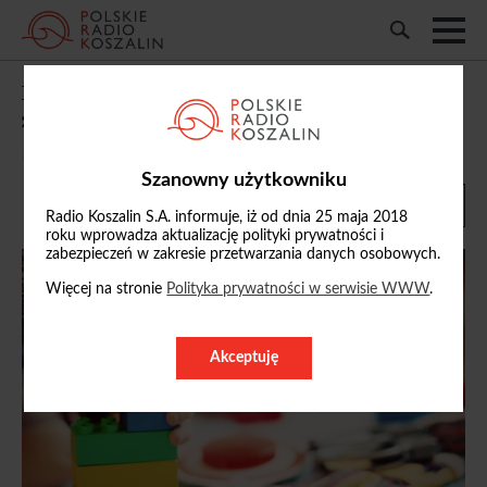
Dobiega końca rozbudowa miejskiego
żłobka przy ulicy Andersa w Słupsku
16/06/2026, 07:01
Szanowny użytkowniku
Radio Koszalin S.A. informuje, iż od dnia 25 maja 2018
roku wprowadza aktualizację polityki prywatności i
zabezpieczeń w zakresie przetwarzania danych osobowych.
Więcej na stronie
Polityka prywatności w serwisie WWW
.
Akceptuję