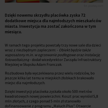
fot. pixabay.com
Dzięki nowemu skrzydłu placówka zyska 72
dodatkowe miejsca dla najmłodszych mieszkańców
miasta. Inwestycja ma zostać zakończona w tym
miesiącu.
W ramach tego projektu powstały trzy nowe sale dla dzieci
wraz z niezbędnym zapleczem: -
Obiekt będzie także
wyposażony m.in. w ogrzewanie podłogowe oraz instalację
fotowoltaiczną
- dodał wicedyrektor Zarządu Infrastruktury
Miejskiej w Słupsku Adam Franczak.
Rozbudowa była wyczekiwana przez wielu rodziców, bo
jeszcze kilka lat temu w miejskich żłobkach brakowało
miejsc dla najmłodszych.
Dzięki inwestycji placówka zyskała około 500 metrów
kwadratowych nowej powierzchni. Koszt prac wyniósł 5,8
mln złotych, z czego ponad 5 mln zł stanowiło
dofinansowanie z programu „Maluch Plus”. Otwarcie