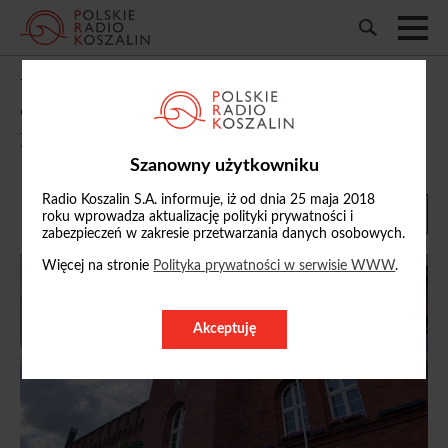
W Szczecinku zniknęła flaga i uszkodzono
element masztu. Sprawą zajmuje się
policja
Szanowny użytkowniku
15/06/2026, 17:41
Radio Koszalin S.A. informuje, iż od dnia 25 maja 2018
roku wprowadza aktualizację polityki prywatności i
zabezpieczeń w zakresie przetwarzania danych osobowych.
Więcej na stronie
Polityka prywatności w serwisie WWW
.
Akceptuję