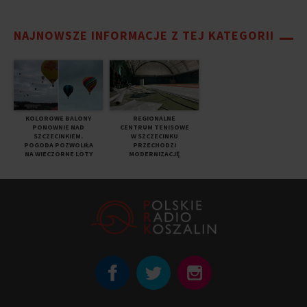
NAJNOWSZE INFORMACJE Z TEJ KATEGORII
KOLOROWE BALONY
REGIONALNE
PONOWNIE NAD
CENTRUM TENISOWE
SZCZECINKIEM.
W SZCZECINKU
POGODA POZWOLIŁA
PRZECHODZI
NA WIECZORNE LOTY
MODERNIZACJĘ