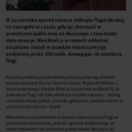
W Szczecinku sprzed ratusza zniknęła flaga Ukrainy,
co nastąpiło w czasie, gdy jej obecność w
przestrzeni publicznej od dłuższego czasu budzi
duże emocje. Mieszkańcy w ramach oddolnej
inicjatywy złożyli w urzędzie miasta petycję
podpisaną przez 300 osób, domagając się usunięcia
flagi.
Kolejne podpisy pod podobną petycją zbierają również
przedstawiciele Ruchu Obrony Granic. Rajmund Wełnic z
biura prasowego Urzędu Miasta Szczecinek podkreślił, że
zniknięcie flagi nie było efektem działań ratusza. -
Dzisiaj
mieliśmy wizytę policji. Zostało zgłoszone zawiadomienie o
uszkodzeniu mienia
- dodał.
Mieszkańcy są podzieleni w kwestii obecności tej flagi w
przestrzeni publicznej, jednak zgodnie podkreślają, że
żaden obywatel nie powinien podejmować decyzji o jej