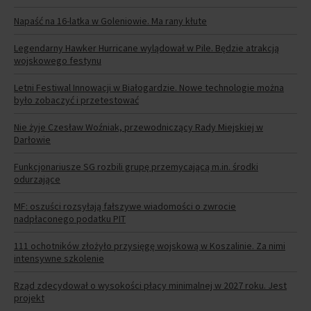
Napaść na 16-latka w Goleniowie. Ma rany kłute
Legendarny Hawker Hurricane wylądował w Pile. Będzie atrakcją
wojskowego festynu
Letni Festiwal Innowacji w Białogardzie. Nowe technologie można
było zobaczyć i przetestować
Nie żyje Czesław Woźniak, przewodniczący Rady Miejskiej w
Darłowie
Funkcjonariusze SG rozbili grupę przemycającą m.in. środki
odurzające
MF: oszuści rozsyłają fałszywe wiadomości o zwrocie
nadpłaconego podatku PIT
111 ochotników złożyło przysięgę wojskową w Koszalinie. Za nimi
intensywne szkolenie
Rząd zdecydował o wysokości płacy minimalnej w 2027 roku. Jest
projekt