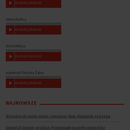
00
:
00
:
00
|
00
:
00
:
00
mieszkańcy
00
:
00
:
00
|
00
:
00
:
00
Anna Matys
00
:
00
:
00
|
00
:
00
:
00
materiał Patryka Żaka
00
:
00
:
00
|
00
:
00
:
00
NAJNOWSZE
Wchodzą do wody mimo czerwonej flagi. Ratownik ostrzega
Sound of Gravity w Ustce. Promenadę przejęli rowerzyści