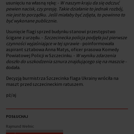
usunięciu na własną rękę: -
W naszym kraju da się odczuć
pewien nacisk, czy presję. Takie działanie to jednak rozbój,
nie jest to porządku. Jeśli miałaby być zdjęta, to powinno to
być wykonane publicznie.
Usunięcie flagi sprzed budynku stanowi przestępstwo
ścigane z urzędu. -
Szczecinecka policja podjęła już pierwsze
czynności wyjaśniające w tej sprawie -
poinformowała
aspirant sztabowa Anna Matys, oficer prasowa Komedy
Powiatowej Policji w Szczecinku. -
W wyniku zdarzenia
doszło do uszkodzenia sznura znajdującego się na maszcie -
dodała.
Decyzją burmistrza Szczecinka flaga Ukrainy wróciła na
maszt przed szczecineckim ratuszem.
pż/aj
POSŁUCHAJ
Rajmund Wełnic