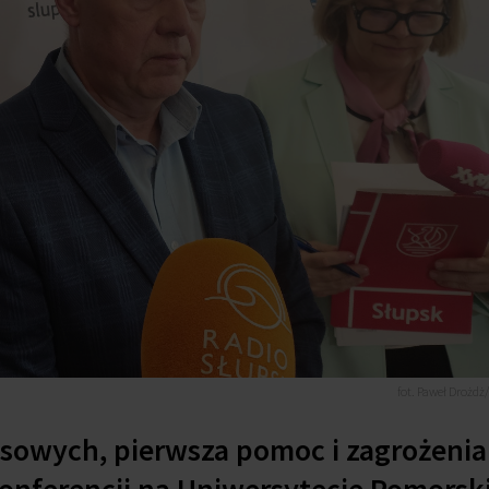
fot. Paweł Drożdż
owych, pierwsza pomoc i zagrożenia 
onferencji na Uniwersytecie Pomors