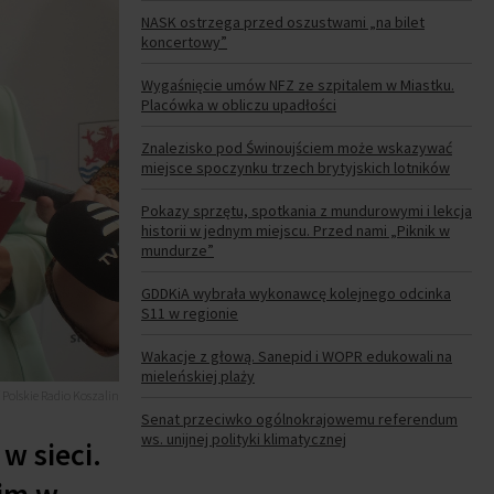
NASK ostrzega przed oszustwami „na bilet
koncertowy”
Wygaśnięcie umów NFZ ze szpitalem w Miastku.
Placówka w obliczu upadłości
Znalezisko pod Świnoujściem może wskazywać
miejsce spoczynku trzech brytyjskich lotników
Pokazy sprzętu, spotkania z mundurowymi i lekcja
historii w jednym miejscu. Przed nami „Piknik w
mundurze”
GDDKiA wybrała wykonawcę kolejnego odcinka
S11 w regionie
Wakacje z głową. Sanepid i WOPR edukowali na
mieleńskiej plaży
/ Polskie Radio Koszalin
Senat przeciwko ogólnokrajowemu referendum
ws. unijnej polityki klimatycznej
w sieci.
kim w