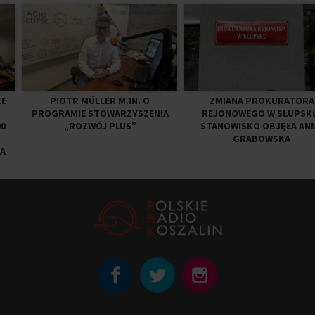
ZE
PIOTR MÜLLER M.IN. O
ZMIANA PROKURATORA
PROGRAMIE STOWARZYSZENIA
REJONOWEGO W SŁUPSK
0
„ROZWÓJ PLUS”
STANOWISKO OBJĘŁA AN
GRABOWSKA
A