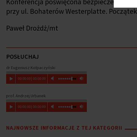
Konferencja poświęcona bezpieczeństwu w
przy ul. Bohaterów Westerplatte. Początek
Paweł Drożdż/mt
POSŁUCHAJ
dr Eugeniusz Kołpaczyński
00
:
00
:
00
|
00
:
00
:
00
prof. Andrzej Urbanek
00
:
00
:
00
|
00
:
00
:
00
NAJNOWSZE INFORMACJE Z TEJ KATEGORII