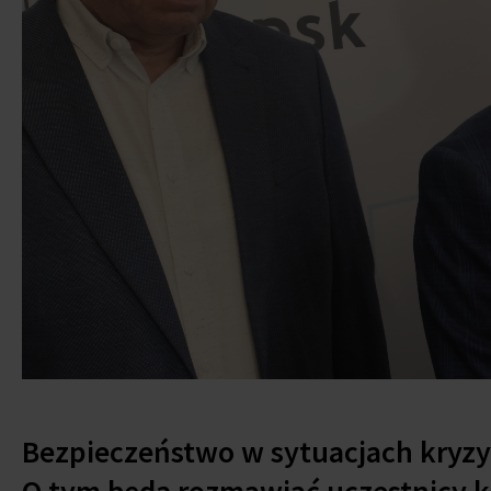
Bezpieczeństwo w sytuacjach kryzys
O tym będą rozmawiać uczestnicy k