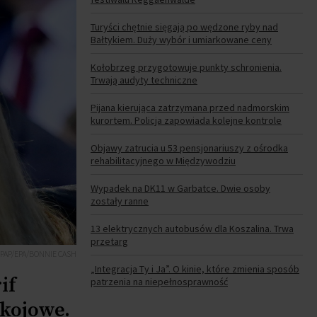
Turyści chętnie sięgają po wędzone ryby nad
Bałtykiem. Duży wybór i umiarkowane ceny
Kołobrzeg przygotowuje punkty schronienia.
Trwają audyty techniczne
Pijana kierująca zatrzymana przed nadmorskim
kurortem. Policja zapowiada kolejne kontrole
Objawy zatrucia u 53 pensjonariuszy z ośrodka
rehabilitacyjnego w Międzywodziu
Wypadek na DK11 w Garbatce. Dwie osoby
zostały ranne
13 elektrycznych autobusów dla Koszalina. Trwa
przetarg
. PAP/EPA/BONNIE CASH
„Integracja Ty i Ja”. O kinie, które zmienia sposób
if
patrzenia na niepełnosprawność
okojowe.