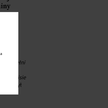
niny
mier
o i
ia
zym w pełni
p we wpisie
zaznaczył