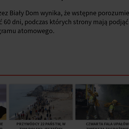
zez Biały Dom wynika, że wstępne porozumie
60 dni, podczas których strony mają podją
rogramu atomowego.
IE
PRZYWÓDCY 22 PAŃSTW, W
CZWARTA FALA UPAŁÓW