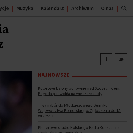
ycje
Muzyka
Kalendarz
Archiwum
O nas
ia
z
NAJNOWSZE
Kolorowe balony ponownie nad Szczecinkiem.
Pogoda pozwoliła na wieczorne loty
Trwa nabór do Młodzieżowego Sejmiku
Województwa Pomorskiego. Zgłoszenia do 15
września
Plenerowe studio Polskiego Radia Koszalin na
festiwalu Reggaenwalde