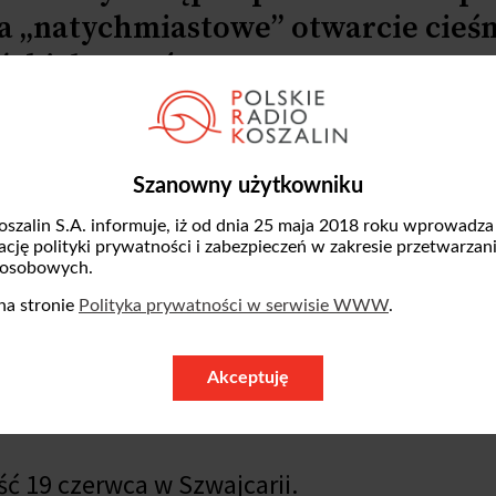
a „natychmiastowe” otwarcie cieś
ńskich portów.
umowy podał pośredniczący w rozmowach pre
ł, że porozumienie dotyczy „natychmiastoweg
Szanowny użytkowniku
 na wszystkich frontach, w tym w Libanie”.
oszalin S.A. informuje, iż od dnia 25 maja 2018 roku wprowadza
zację polityki prywatności i zabezpieczeń w zakresie przetwarzan
 osobowych.
 zawarta. Gratulacje dla wszystkich! Niniejs
na stronie
Polityka prywatności w serwisie WWW
.
niny Ormuz i jednocześnie upoważniam do
kiej Stanów Zjednoczonych” - napisał Trum
Akceptuję
a, uruchomcie silniki. Niech ropa popłynie!
- 
ć 19 czerwca w Szwajcarii.