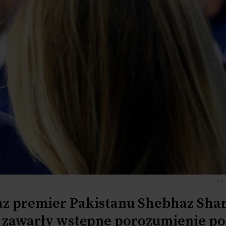
fot
z premier Pakistanu Shebhaz Shar
ran zawarły wstępne porozumienie p