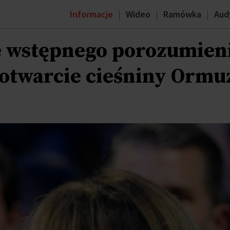
Informacje
Wideo
Ramówka
Aud
e wstępnego porozumien
 otwarcie cieśniny Ormu