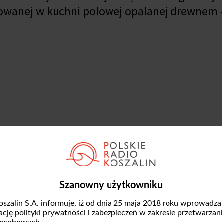
towanej w kuchni polowej opalanej drewnem
 8. Festiwal Wczesnośredniowieczny - Budzi
icy Klonowej zamienił się w osadę inspirowa
edniowiecznego podgrodzia. Na uczestnikó
, prelekcje historyczne oraz jarmark tradycyj
Szanowny użytkowniku
 mottem tegorocznego festiwalu jest
„
Świt R
oszalin S.A. informuje, iż od dnia 25 maja 2018 roku wprowadza
zację polityki prywatności i zabezpieczeń w zakresie przetwarzan
 osobowych.