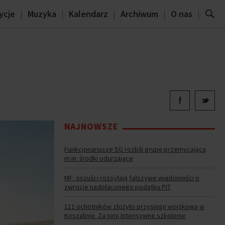
ycje
Muzyka
Kalendarz
Archiwum
O nas
NAJNOWSZE
Funkcjonariusze SG rozbili grupę przemycającą
m.in. środki odurzające
MF: oszuści rozsyłają fałszywe wiadomości o
zwrocie nadpłaconego podatku PIT
111 ochotników złożyło przysięgę wojskową w
Koszalinie. Za nimi intensywne szkolenie