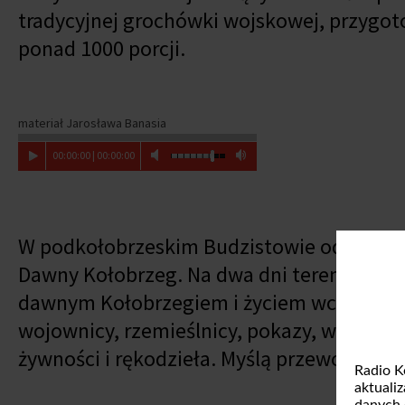
tradycyjnej grochówki wojskowej, przygo
ponad 1000 porcji.
materiał Jarosława Banasia
00
:
00
:
00
|
00
:
00
:
00
W podkołobrzeskim Budzistowie odbył się
Dawny Kołobrzeg. Na dwa dni teren przy ul
dawnym Kołobrzegiem i życiem wczesnośr
wojownicy, rzemieślnicy, pokazy, warsztaty
żywności i rękodzieła. Myślą przewodnią i
Radio K
aktuali
danych