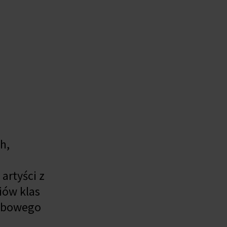
h,
artyści z
iów klas
użbowego