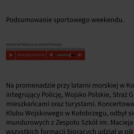
Podsumowanie sportowego weekendu.
materiał Mariusza Wolańskiego
00
:
00
:
00
|
00
:
00
:
00
Na promenadzie przy latarni morskiej w K
integrujący Policję, Wojsko Polskie, Straż 
mieszkańcami oraz turystami. Koncertowała
Klubu Wojskowego w Kołobrzegu, odbył si
mundurowych z Zespołu Szkół im. Macieja
wszystkich formacji biorących udział w pik