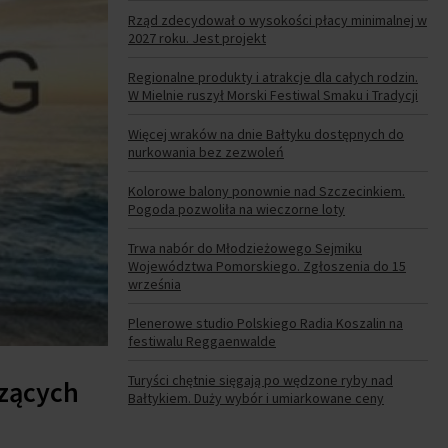
Rząd zdecydował o wysokości płacy minimalnej w
2027 roku. Jest projekt
Regionalne produkty i atrakcje dla całych rodzin.
W Mielnie ruszył Morski Festiwal Smaku i Tradycji
Więcej wraków na dnie Bałtyku dostępnych do
nurkowania bez zezwoleń
Kolorowe balony ponownie nad Szczecinkiem.
Pogoda pozwoliła na wieczorne loty
Trwa nabór do Młodzieżowego Sejmiku
Województwa Pomorskiego. Zgłoszenia do 15
września
Plenerowe studio Polskiego Radia Koszalin na
festiwalu Reggaenwalde
Turyści chętnie sięgają po wędzone ryby nad
czących
Bałtykiem. Duży wybór i umiarkowane ceny