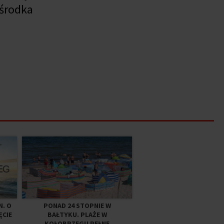
Ośrodka
N. O
PONAD 24 STOPNIE W
ĘCIE
BAŁTYKU. PLAŻE W
KOŁOBRZEGU PEŁNE