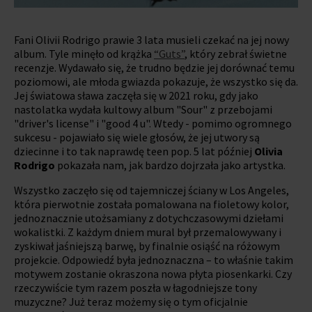
Fani Olivii Rodrigo prawie 3 lata musieli czekać na jej nowy
album. Tyle minęło od krążka
“Guts”
, który zebrał świetne
recenzje. Wydawało się, że trudno będzie jej dorównać temu
poziomowi, ale młoda gwiazda pokazuje, że wszystko się da.
Jej światowa sława zaczęła się w 2021 roku, gdy jako
nastolatka wydała kultowy album "Sour" z przebojami
"driver's license" i "good 4 u". Wtedy - pomimo ogromnego
sukcesu - pojawiało się wiele głosów, że jej utwory są
dziecinne i to tak naprawdę teen pop. 5 lat później
Olivia
Rodrigo
pokazała nam, jak bardzo dojrzała jako artystka.
Wszystko zaczęło się od tajemniczej ściany w Los Angeles,
która pierwotnie została pomalowana na fioletowy kolor,
jednoznacznie utożsamiany z dotychczasowymi dziełami
wokalistki. Z każdym dniem mural był przemalowywany i
zyskiwał jaśniejszą barwę, by finalnie osiąść na różowym
projekcie. Odpowiedź była jednoznaczna – to właśnie takim
motywem zostanie okraszona nowa płyta piosenkarki. Czy
rzeczywiście tym razem poszła w łagodniejsze tony
muzyczne? Już teraz możemy się o tym oficjalnie