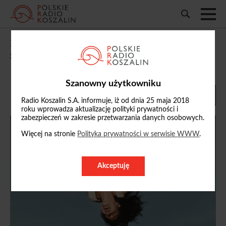
Płyta Tygodnia: OLIVIA RODRIGO "You
Seem Pretty Sad For A Girl So In Love"
14/06/2026, 06:00
Szanowny użytkowniku
Radio Koszalin S.A. informuje, iż od dnia 25 maja 2018
roku wprowadza aktualizację polityki prywatności i
zabezpieczeń w zakresie przetwarzania danych osobowych.
Więcej na stronie
Polityka prywatności w serwisie WWW
.
Akceptuję