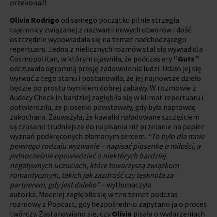
przekonać!
Olivia Rodrigo
od samego początku pilnie strzegła
tajemnicy związanej z nazwami nowych utworów i dość
oszczędnie wypowiadała się na temat nadchodzącego
repertuaru. Jedną z nielicznych rozmów stał się wywiad dla
Cosmopolitan, w którym ujawniła, że podczas ery
“Guts”
odczuwała ogromną presję zadowolenia ludzi. Udało jej się
wyrwać z tego stanu i postanowiła, że jej najnowsze dzieło
będzie po prostu wynikiem dobrej zabawy. W rozmowie z
Audacy Check In bardziej zagłębiła się w klimat repertuaru i
potwierdziła, że piosenki powstawały, gdy była naprawdę
zakochana. Zauważyła, że kawałki naładowane szczęściem
są czasami trudniejsze do napisania niż przelanie na papier
wyznań podkręconych złamanym sercem.
“To było dla mnie
pewnego rodzaju wyzwanie – napisać piosenkę o miłości, a
jednocześnie opowiedzieć o niektórych bardziej
negatywnych uczuciach, które towarzyszą związkom
romantycznym, takich jak zazdrość czy tęsknota za
partnerem, gdy jest daleko” –
wytłumaczyła
autorka. Mocniej zagłębiła się w ten temat podczas
rozmowy z Popcast, gdy bezpośrednio zapytano ją o proces
twórczy. Zastanawiano się, czy
Olivia
pisała o wydarzeniach