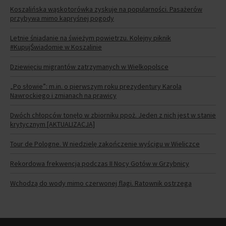
Koszalińska wąskotorówka zyskuje na popularności. Pasażerów
przybywa mimo kapryśnej pogody
Letnie śniadanie na świeżym powietrzu. Kolejny piknik
#KupujŚwiadomie w Koszalinie
Dziewięciu migrantów zatrzymanych w Wielkopolsce
„Po słowie”: m.in. o pierwszym roku prezydentury Karola
Nawrockiego i zmianach na prawicy
Dwóch chłopców tonęło w zbiorniku ppoż. Jeden z nich jest w stanie
krytycznym [AKTUALIZACJA]
Tour de Pologne. W niedzielę zakończenie wyścigu w Wieliczce
Rekordowa frekwencja podczas II Nocy Gotów w Grzybnicy
Wchodzą do wody mimo czerwonej flagi. Ratownik ostrzega