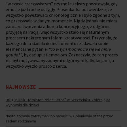
“w czasie rzeczywistym” czy może teksty powstawały, gdy
emocje już trochę ostygły. Piosenkarka potwierdziła, że
wszystko powstawało chronologicznie i było zgodne z tym,
co przeżywała w danym momencie. Nigdy jednak nie miała
zamiaru tworzenia albumu koncepcyjnego, z odgórnie
przyjętą narracją, więc wszystko stało się naturalnym
procesem nakręconym falami kreatywności. Przyznała, że
każdego dnia siadała do instrumentu i zadawała sobie
elementarne pytanie:
“co w tym momencie się we mnie
gotuje?”
, by dać upust emocjom. Zaznaczyła, że ten proces
nie był motywowany żadnymi odgórnymi kalkulacjami, a
wszystko wyszło prosto z serca.
NAJNOWSZE
Drugi piknik „Tornister Pełen Serca” w Szczecinku. Zbierają na
wyprawki dla dzieci
Nastolatkowie zatrzymani po napaści w Goleniowie staną przed
sądem rodzinnym