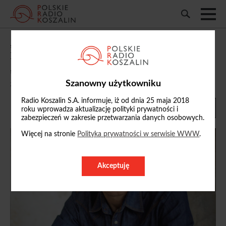
„Kulturalna Sobota”: rozmowa z Arturem
Paczesnym, m.in. o pracy na planie filmu
„Ministranci”
Szanowny użytkowniku
23/05/2026, 15:00
Radio Koszalin S.A. informuje, iż od dnia 25 maja 2018
roku wprowadza aktualizację polityki prywatności i
zabezpieczeń w zakresie przetwarzania danych osobowych.
Więcej na stronie
Polityka prywatności w serwisie WWW
.
Akceptuję