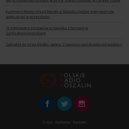
Akcja ratunkowa na plaży w Ustce. 8-letni chłopiec w ciężkim stanie
Kazimierz Kleina: Urząd Morski w Słupsku będzie odgrywał rolę
większą niż w przeszłości
71 interwencji strażaków w związku z burzami w
Zachodniopomorskiem
Zabrakło im sił na środku Jamna. Z pomocą ruszyli policyjni wodnicy
O nas
Reklama
Kontakt