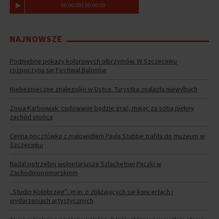
00
:
00
:
00
|
00
:
00
:
00
NAJNOWSZE
Podniebne pokazy kolorowych olbrzymów. W Szczecinku
rozpoczyna się Festiwal Balonów
Niebezpieczne znalezisko w Ustce. Turystka znalazła niewybuch
Zosia Karbowiak: cudowanie będzie grać, mając za sobą piękny
zachód słońca
Cenna pocztówka z malowidłem Paula Stubbe trafiła do muzeum w
Szczecinku
Nadal potrzebni wolontariusze Szlachetnej Paczki w
Zachodniopomorskiem
„Studio Kołobrzeg”: m.in. o zbliżających się koncertach i
wydarzeniach artystycznych