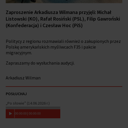
Zaproszenie Arkadiusza Wilmana przyjęli:
Michał
Listowski (KO),
Rafał Rosiński (PSL), F
ilip Gawroński
(Konfederacja) i Czesław Hoc
(PiS)
Politycy z regionu rozmawiali również o zakupionych przez
Polskę amerykańskich myśliwcach F35 i
pakcie
migracyjnym.
Zapraszamy do wysłuchania audycji.
Arkadiusz Wilman
POSŁUCHAJ
„Po słowie” (14.06.2026 r.)
00
:
00
:
00
|
00
:
00
:
00