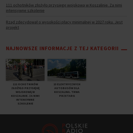
111 ochotników złożyło przysięgę wojskową w Koszalinie. Za nimi
intensywne szkolenie
Rząd zdecydował o wysokości płacy minimalnej w 2027 roku. Jest
projekt
NAJNOWSZE INFORMACJE Z TEJ KATEGORII
111 OCHOTNIKÓW
13 ELEKTRYCZNYCH
ZŁOŻYŁO PRZYSIĘGĘ
AUTOBUSÓW DLA
WOJSKOWĄ W
KOSZALINA. TRWA
KOSZALINIE. ZA NIMI
PRZETARG
INTENSYWNE
SZKOLENIE