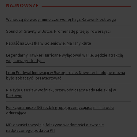
NAJNOWSZE
Wchodzą do wody mimo czerwonej flagi. Ratownik ostrzega
Sound of Gravity w Ustce. Promenadę przejęli rowerzyści
Napaść na 16-latka w Goleniowie. Ma rany kłute
Legendarny Hawker Hurricane wylądował w Pile. Będzie atrakcją
wojskowego festynu
Letni Festiwal Innowacji w Białogardzie. Nowe technologie można
było zobaczyć i przetestować
Nie żyje Czesław Woźniak, przewodniczący Rady Miejskiej w
Darłowie
Funkcjonariusze SG rozbili grupę przemycającą m.in. środki
odurzające
MF: oszuści rozsyłają fałszywe wiadomości o zwrocie
nadpłaconego podatku PIT