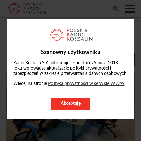
„Po słowie”: m.in. o oddanej do użytku ul.
Zwycięstwa
14/06/2026, 11:32
Źródło: Arkadiusz Wilman
Szanowny użytkowniku
Radio Koszalin S.A. informuje, iż od dnia 25 maja 2018
roku wprowadza aktualizację polityki prywatności i
zabezpieczeń w zakresie przetwarzania danych osobowych.
Więcej na stronie
Polityka prywatności w serwisie WWW
.
Akceptuję