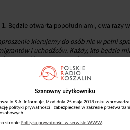
j 1. Będzie otwarta popołudniami, dwa razy 
aproszenie kierujemy do osób nie w pełni spr
 migrantów i uchodźców. Każdy, kto będzie mia
ście przyjść i porozmawiać
- informuje koor
Cafe ma skupić się przede wszystkim na bada
Szanowny użytkowniku
ią jak i migrantów.
oszalin S.A. informuje, iż od dnia 25 maja 2018 roku wprowadza
 koncepcja dalszej pracy. Jeśli uda nam się z
zację polityki prywatności i zabezpieczeń w zakresie przetwarzan
 osobowych.
ędziemy z nimi pracować
- dodaje Izabela Głó
na stronie
Polityka prywatności w serwisie WWW
.