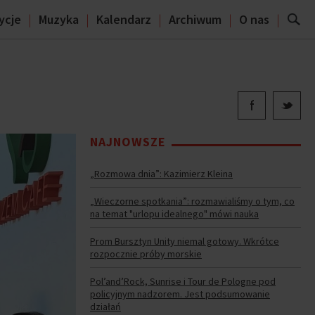
ycje
Muzyka
Kalendarz
Archiwum
O nas
NAJNOWSZE
„Rozmowa dnia”: Kazimierz Kleina
„Wieczorne spotkania”: rozmawialiśmy o tym, co
na temat "urlopu idealnego" mówi nauka
Prom Bursztyn Unity niemal gotowy. Wkrótce
rozpocznie próby morskie
Pol’and’Rock, Sunrise i Tour de Pologne pod
policyjnym nadzorem. Jest podsumowanie
działań