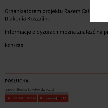
Organizatorem projektu Razem Cafe jest P
Diakonia Koszalin.
Informacje o dyżurach można znaleźć na p
kch/zas
POSŁUCHAJ
Izabela Główka-Sokołowska (cz.1)
00
:
00
:
00
|
00
:
00
:
00