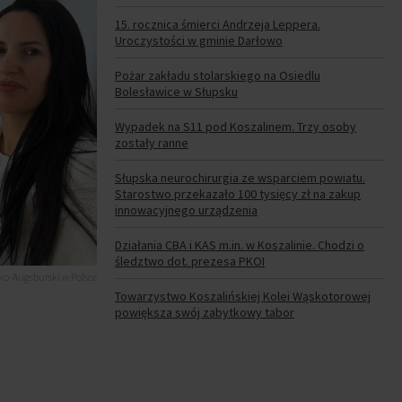
15. rocznica śmierci Andrzeja Leppera.
Uroczystości w gminie Darłowo
Pożar zakładu stolarskiego na Osiedlu
Bolesławice w Słupsku
Wypadek na S11 pod Koszalinem. Trzy osoby
zostały ranne
Słupska neurochirurgia ze wsparciem powiatu.
Starostwo przekazało 100 tysięcy zł na zakup
innowacyjnego urządzenia
Działania CBA i KAS m.in. w Koszalinie. Chodzi o
śledztwo dot. prezesa PKOI
ko-Augsburski w Polsce
Towarzystwo Koszalińskiej Kolei Wąskotorowej
powiększa swój zabytkowy tabor