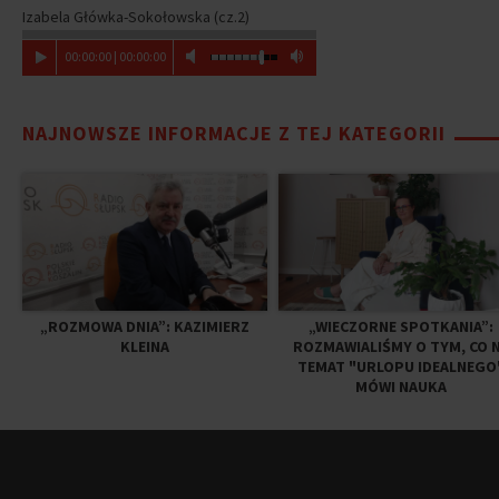
Izabela Główka-Sokołowska (cz.2)
00
:
00
:
00
|
00
:
00
:
00
NAJNOWSZE INFORMACJE Z TEJ KATEGORII
„ROZMOWA DNIA”: KAZIMIERZ
„WIECZORNE SPOTKANIA”:
KLEINA
ROZMAWIALIŚMY O TYM, CO 
TEMAT "URLOPU IDEALNEGO
MÓWI NAUKA