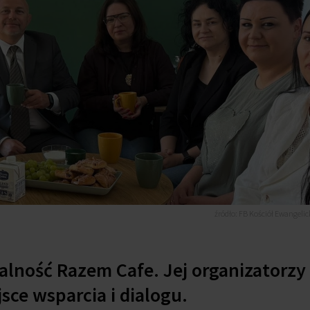
źródło: FB Kościół Ewangelic
łalność Razem Cafe. Jej organizatorzy
jsce wsparcia i dialogu.