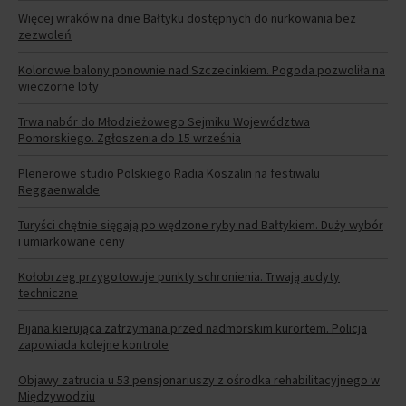
Więcej wraków na dnie Bałtyku dostępnych do nurkowania bez
zezwoleń
Kolorowe balony ponownie nad Szczecinkiem. Pogoda pozwoliła na
wieczorne loty
Trwa nabór do Młodzieżowego Sejmiku Województwa
Pomorskiego. Zgłoszenia do 15 września
Plenerowe studio Polskiego Radia Koszalin na festiwalu
Reggaenwalde
Turyści chętnie sięgają po wędzone ryby nad Bałtykiem. Duży wybór
i umiarkowane ceny
Kołobrzeg przygotowuje punkty schronienia. Trwają audyty
techniczne
Pijana kierująca zatrzymana przed nadmorskim kurortem. Policja
zapowiada kolejne kontrole
Objawy zatrucia u 53 pensjonariuszy z ośrodka rehabilitacyjnego w
Międzywodziu