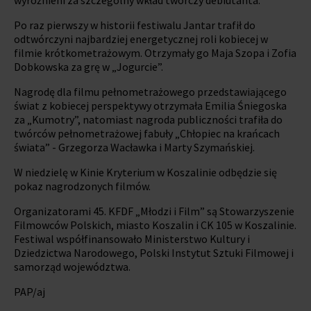
Po raz pierwszy w historii festiwalu Jantar trafił do
odtwórczyni najbardziej energetycznej roli kobiecej w
filmie krótkometrażowym. Otrzymały go Maja Szopa i Zofia
Dobkowska za grę w „Jogurcie”.
Nagrodę dla filmu pełnometrażowego przedstawiającego
świat z kobiecej perspektywy otrzymała Emilia Śniegoska
za „Kumotry”, natomiast nagroda publiczności trafiła do
twórców pełnometrażowej fabuły „Chłopiec na krańcach
świata” - Grzegorza Wacławka i Marty Szymańskiej.
W niedzielę w Kinie Kryterium w Koszalinie odbędzie się
pokaz nagrodzonych filmów.
Organizatorami 45. KFDF „Młodzi i Film” są Stowarzyszenie
Filmowców Polskich, miasto Koszalin i CK 105 w Koszalinie.
Festiwal współfinansowało Ministerstwo Kultury i
Dziedzictwa Narodowego, Polski Instytut Sztuki Filmowej i
samorząd województwa.
PAP/aj