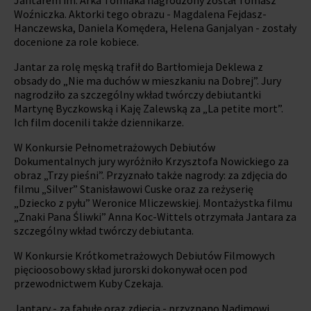
Woźniczka. Aktorki tego obrazu - Magdalena Fejdasz-
Hanczewska, Daniela Komędera, Helena Ganjalyan - zostały
docenione za role kobiece.
Jantar za rolę męską trafił do Bartłomieja Deklewa z
obsady do „Nie ma duchów w mieszkaniu na Dobrej”. Jury
nagrodziło za szczególny wkład twórczy debiutantki
Martynę Byczkowską i Kaję Zalewską za „La petite mort”.
Ich film docenili także dziennikarze.
W Konkursie Pełnometrażowych Debiutów
Dokumentalnych jury wyróżniło Krzysztofa Nowickiego za
obraz „Trzy pieśni”. Przyznało także nagrody: za zdjęcia do
filmu „Silver” Stanisławowi Cuske oraz za reżyserię
„Dziecko z pyłu” Weronice Mliczewskiej. Montażystka filmu
„Znaki Pana Śliwki” Anna Koc-Wittels otrzymała Jantara za
szczególny wkład twórczy debiutanta.
W Konkursie Krótkometrażowych Debiutów Filmowych
pięcioosobowy skład jurorski dokonywał ocen pod
przewodnictwem Kuby Czekaja.
Jantary - za fabułę oraz zdjęcia - przyznano Nadimowi