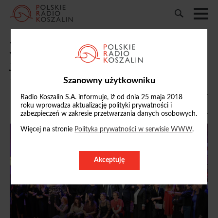
45. KFDF „Młodzi i Film”. „Nie ma duchów
w mieszkaniu na Dobrej” z Wielkim
Jantarem
Szanowny użytkowniku
14/06/2026, 09:15
Źródło: PAP/Adria Jakubik
Radio Koszalin S.A. informuje, iż od dnia 25 maja 2018
roku wprowadza aktualizację polityki prywatności i
zabezpieczeń w zakresie przetwarzania danych osobowych.
Więcej na stronie
Polityka prywatności w serwisie WWW
.
Akceptuję