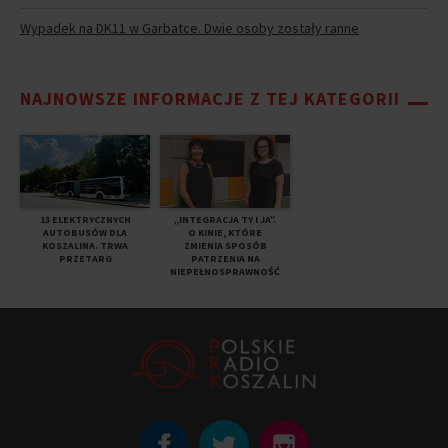
Wypadek na DK11 w Garbatce. Dwie osoby zostały ranne
NAJNOWSZE INFORMACJE Z TEJ KATEGORII
13 ELEKTRYCZNYCH
„INTEGRACJA TY I JA”.
AUTOBUSÓW DLA
O KINIE, KTÓRE
KOSZALINA. TRWA
ZMIENIA SPOSÓB
PRZETARG
PATRZENIA NA
NIEPEŁNOSPRAWNOŚĆ