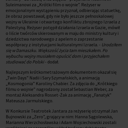
Suleimanowi za „Krótki film o wojnie”. Reżyser w
emocjonalnym wystąpieniu przyznał, odbierając statuetkę,
że obraz powstawał, gdy nie było jeszcze pełnoskalowej
wojny w Ukrainie i otwartego konfliktu zbrojnego Izraela z
Palestyną. Reżyser potępił działania Izraela w Gazie, mówił
o liście twórców skierowanym w maju do ministry kultury i
dziedzictwa narodowego z apelem o zaprzestanie
współpracy z instytucjami kulturalnymi Izraela. -
Urodziłem
się w Damaszku. Większość życia tam mieszkałem. Po
wybuchu wojny musiałem opuścić dom i przyjechałem
studiować do Polski
- dodał.
Najlepszym krótkometrażowym dokumentem okazał się
„Twin Days” Nadii i Sary Szymańskich, a animacją
„Kosmogonia” Karoliny Chabier. Za zdjęcia do „Krótkiego
filmu o wojnie” nagrodzony został Sebastian Weber, za
montaż Aleksandra Rosset-Żak za animację „Fanatyk”
Mateusza Jarmulskiego.
W Konkursie Teatrotek Jantara za reżyserię otrzymał Jan
Bujnowski za „Zero”, grający w nim: Hanna Sągolewska,
Marianna Wierzchosławska i Adam Wojciechowski zostali
wyróżnieni za szczególny wkład twórczy debiutanta.