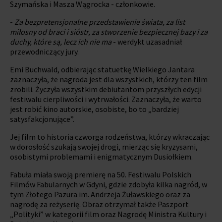
Szymańska i Masza Wągrocka - członkowie.
-
Za bezpretensjonalne przedstawienie świata, za list
miłosny od braci i sióstr, za stworzenie bezpiecznej bazy i za
duchy, które są, lecz ich nie ma
- werdykt uzasadniał
przewodniczący jury.
Emi Buchwald, odbierając statuetkę Wielkiego Jantara
zaznaczyła, że nagroda jest dla wszystkich, którzy ten film
zrobili. Życzyła wszystkim debiutantom przyszłych edycji
festiwalu cierpliwości i wytrwałości. Zaznaczyła, że warto
jest robić kino autorskie, osobiste, bo to „bardziej
satysfakcjonujące”.
Jej film to historia czworga rodzeństwa, którzy wkraczając
w dorosłość szukają swojej drogi, mierząc się kryzysami,
osobistymi problemami i enigmatycznym Dusiołkiem.
Fabuła miała swoją premierę na 50. Festiwalu Polskich
Filmów Fabularnych w Gdyni, gdzie zdobyła kilka nagród, w
tym Złotego Pazura im. Andrzeja Żuławskiego oraz za
nagrodę za reżyserię. Obraz otrzymał także Paszport
„Polityki” w kategorii film oraz Nagrodę Ministra Kultury i