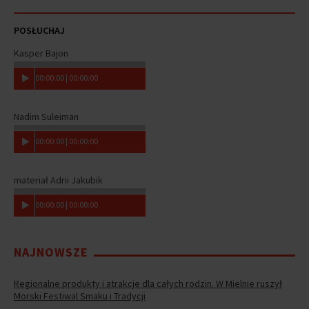
POSŁUCHAJ
Kasper Bajon
00
:
00
:
00
|
00
:
00
:
00
Nadim Suleiman
00
:
00
:
00
|
00
:
00
:
00
materiał Adrii Jakubik
00
:
00
:
00
|
00
:
00
:
00
NAJNOWSZE
Regionalne produkty i atrakcje dla całych rodzin. W Mielnie ruszył
Morski Festiwal Smaku i Tradycji