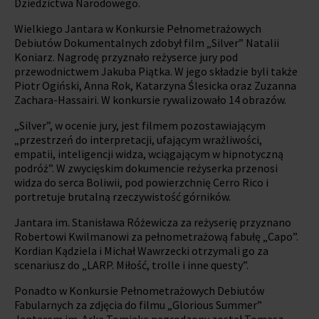
Dziedzictwa Narodowego.
Wielkiego Jantara w Konkursie Pełnometrażowych
Debiutów Dokumentalnych zdobył film „Silver” Natalii
Koniarz. Nagrodę przyznało reżyserce jury pod
przewodnictwem Jakuba Piątka. W jego składzie byli także
Piotr Ogiński, Anna Rok, Katarzyna Ślesicka oraz Zuzanna
Zachara-Hassairi. W konkursie rywalizowało 14 obrazów.
„Silver”, w ocenie jury, jest filmem pozostawiającym
„przestrzeń do interpretacji, ufającym wrażliwości,
empatii, inteligencji widza, wciągającym w hipnotyczną
podróż”. W zwycięskim dokumencie reżyserka przenosi
widza do serca Boliwii, pod powierzchnię Cerro Rico i
portretuje brutalną rzeczywistość górników.
Jantara im. Stanisława Różewicza za reżyserię przyznano
Robertowi Kwilmanowi za pełnometrażową fabułę „Capo”.
Kordian Kądziela i Michał Wawrzecki otrzymali go za
scenariusz do „LARP. Miłość, trolle i inne questy”.
Ponadto w Konkursie Pełnometrażowych Debiutów
Fabularnych za zdjęcia do filmu „Glorious Summer”
Jantarem im. Arka Tomiaka nagrodzony został Tomasz