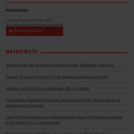
POSŁUCHAJ
„Samorządowe Potyczki”
00
:
00
:
00
|
00
:
00
:
00
NAJNOWSZE
Wchodzą do wody mimo czerwonej flagi. Ratownik ostrzega
Sound of Gravity w Ustce. Promenadę przejęli rowerzyści
Napaść na 16-latka w Goleniowie. Ma rany kłute
Legendarny Hawker Hurricane wylądował w Pile. Będzie atrakcją
wojskowego festynu
Letni Festiwal Innowacji w Białogardzie. Nowe technologie można
było zobaczyć i przetestować
Nie żyje Czesław Woźniak, przewodniczący Rady Miejskiej w