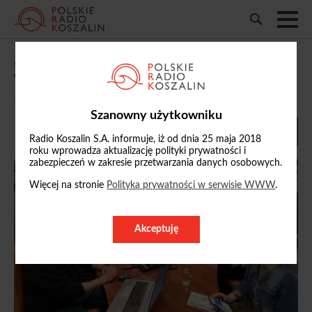
„Samorządowe Potyczki”: m.in. o sytuacji
w słupskim schronisku dla zwierząt
30/01/2026, 10:52
Szanowny użytkowniku
Radio Koszalin S.A. informuje, iż od dnia 25 maja 2018
roku wprowadza aktualizację polityki prywatności i
zabezpieczeń w zakresie przetwarzania danych osobowych.
Więcej na stronie
Polityka prywatności w serwisie WWW
.
Akceptuję