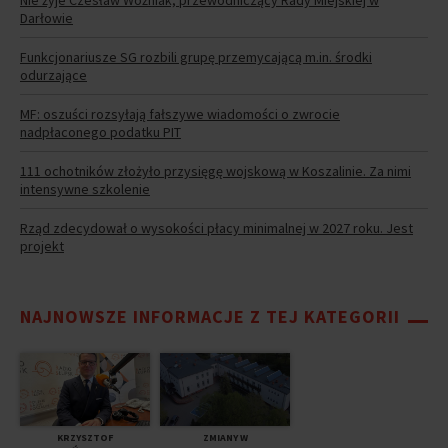
Darłowie
Funkcjonariusze SG rozbili grupę przemycającą m.in. środki
odurzające
MF: oszuści rozsyłają fałszywe wiadomości o zwrocie
nadpłaconego podatku PIT
111 ochotników złożyło przysięgę wojskową w Koszalinie. Za nimi
intensywne szkolenie
Rząd zdecydował o wysokości płacy minimalnej w 2027 roku. Jest
projekt
NAJNOWSZE INFORMACJE Z TEJ KATEGORII
KRZYSZTOF
ZMIANY W