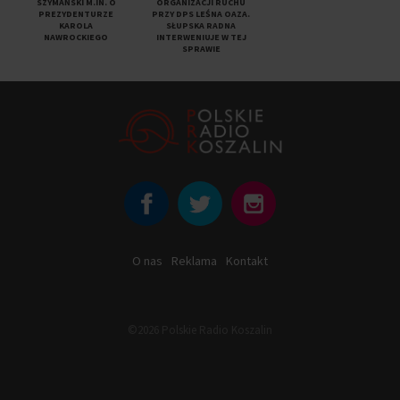
SZYMAŃSKI M.IN. O
ORGANIZACJI RUCHU
PREZYDENTURZE
PRZY DPS LEŚNA OAZA.
KAROLA
SŁUPSKA RADNA
NAWROCKIEGO
INTERWENIUJE W TEJ
SPRAWIE
O nas
Reklama
Kontakt
©2026 Polskie Radio Koszalin