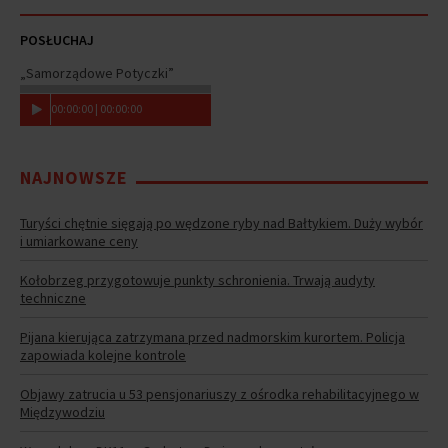
POSŁUCHAJ
„Samorządowe Potyczki”
00
:
00
:
00
|
00
:
00
:
00
NAJNOWSZE
Turyści chętnie sięgają po wędzone ryby nad Bałtykiem. Duży wybór
i umiarkowane ceny
Kołobrzeg przygotowuje punkty schronienia. Trwają audyty
techniczne
Pijana kierująca zatrzymana przed nadmorskim kurortem. Policja
zapowiada kolejne kontrole
Objawy zatrucia u 53 pensjonariuszy z ośrodka rehabilitacyjnego w
Międzywodziu