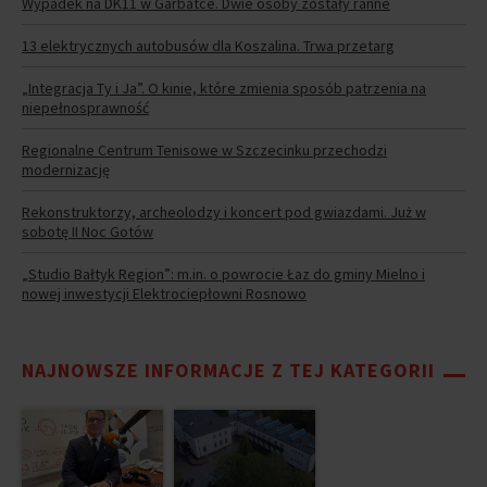
Wypadek na DK11 w Garbatce. Dwie osoby zostały ranne
13 elektrycznych autobusów dla Koszalina. Trwa przetarg
„Integracja Ty i Ja”. O kinie, które zmienia sposób patrzenia na
niepełnosprawność
Regionalne Centrum Tenisowe w Szczecinku przechodzi
modernizację
Rekonstruktorzy, archeolodzy i koncert pod gwiazdami. Już w
sobotę II Noc Gotów
„Studio Bałtyk Region”: m.in. o powrocie Łaz do gminy Mielno i
nowej inwestycji Elektrociepłowni Rosnowo
NAJNOWSZE INFORMACJE Z TEJ KATEGORII