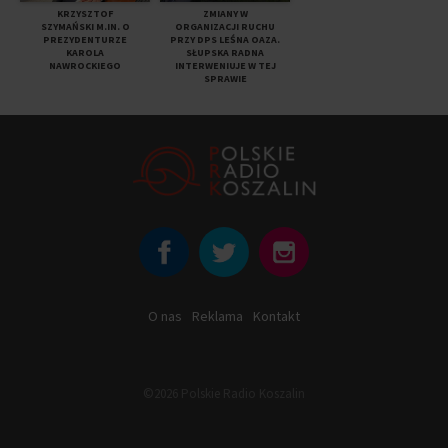
KRZYSZTOF
ZMIANY W
SZYMAŃSKI M.IN. O
ORGANIZACJI RUCHU
PREZYDENTURZE
PRZY DPS LEŚNA OAZA.
KAROLA
SŁUPSKA RADNA
NAWROCKIEGO
INTERWENIUJE W TEJ
SPRAWIE
O nas
Reklama
Kontakt
©2026 Polskie Radio Koszalin