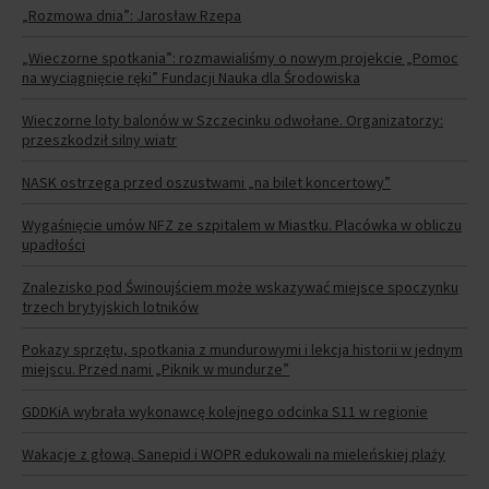
„Rozmowa dnia”: Jarosław Rzepa
„Wieczorne spotkania”: rozmawialiśmy o nowym projekcie „Pomoc
na wyciągnięcie ręki” Fundacji Nauka dla Środowiska
Wieczorne loty balonów w Szczecinku odwołane. Organizatorzy:
przeszkodził silny wiatr
NASK ostrzega przed oszustwami „na bilet koncertowy”
Wygaśnięcie umów NFZ ze szpitalem w Miastku. Placówka w obliczu
upadłości
Znalezisko pod Świnoujściem może wskazywać miejsce spoczynku
trzech brytyjskich lotników
Pokazy sprzętu, spotkania z mundurowymi i lekcja historii w jednym
miejscu. Przed nami „Piknik w mundurze”
GDDKiA wybrała wykonawcę kolejnego odcinka S11 w regionie
Wakacje z głową. Sanepid i WOPR edukowali na mieleńskiej plaży