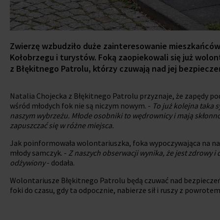
Zwierzę wzbudziło duże zainteresowanie mieszkańcó
Kołobrzegu i turystów. Foką zaopiekowali się już wolon
z Błękitnego Patrolu, którzy czuwają nad jej bezpiecz
Natalia Chojecka z Błękitnego Patrolu przyznaje, że zapędy po
wśród młodych fok nie są niczym nowym. -
To już kolejna taka s
naszym wybrzeżu. Młode osobniki to wędrownicy i mają skłonno
zapuszczać się w różne miejsca.
Jak poinformowała wolontariuszka, foka wypoczywająca na na
młody samczyk. -
Z naszych obserwacji wynika, że jest zdrowy i
odżywiony
- dodała.
Wolontariusze Błękitnego Patrolu będą czuwać nad bezpiecz
foki do czasu, gdy ta odpocznie, nabierze sił i ruszy z powrote