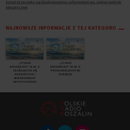
Senat przeciwko ogólnokrajowemu referendum ws. unijnej polityki
klimatycznej
NAJNOWSZE INFORMACJE Z TEJ KATEGORII
„STUDIO
„STUDIO
KOŁOBRZEG”: M.IN. O
KOŁOBRZEG”: M.IN. O
ZBLIŻAJĄCYCH SIĘ
PROBLEMIE ŁACHY NA
KONCERTACH I
PARSĘCIE
WYDARZENIACH
ARTYSTYCZNYCH