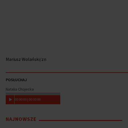
Mariusz Wolański/zn
POSŁUCHAJ
Natalia Chojecka
00
:
00
:
00
|
00
:
00
:
00
NAJNOWSZE