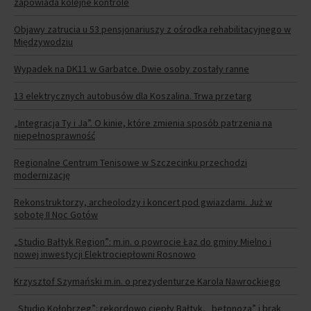
zapowiada kolejne kontrole
Objawy zatrucia u 53 pensjonariuszy z ośrodka rehabilitacyjnego w
Międzywodziu
Wypadek na DK11 w Garbatce. Dwie osoby zostały ranne
13 elektrycznych autobusów dla Koszalina. Trwa przetarg
„Integracja Ty i Ja”. O kinie, które zmienia sposób patrzenia na
niepełnosprawność
Regionalne Centrum Tenisowe w Szczecinku przechodzi
modernizację
Rekonstruktorzy, archeolodzy i koncert pod gwiazdami. Już w
sobotę II Noc Gotów
„Studio Bałtyk Region”: m.in. o powrocie Łaz do gminy Mielno i
nowej inwestycji Elektrociepłowni Rosnowo
Krzysztof Szymański m.in. o prezydenturze Karola Nawrockiego
„Studio Kołobrzeg”: rekordowo ciepły Bałtyk, „betonoza” i brak