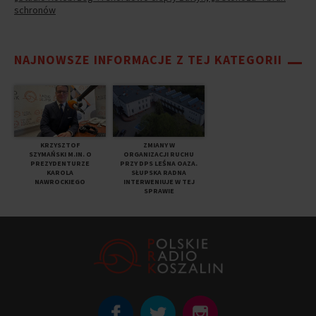
schronów
NAJNOWSZE INFORMACJE Z TEJ KATEGORII
KRZYSZTOF
ZMIANY W
SZYMAŃSKI M.IN. O
ORGANIZACJI RUCHU
PREZYDENTURZE
PRZY DPS LEŚNA OAZA.
KAROLA
SŁUPSKA RADNA
NAWROCKIEGO
INTERWENIUJE W TEJ
SPRAWIE