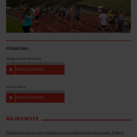
POSŁUCHAJ
Małgorzata Wolska
00
:
00
:
00
|
00
:
00
:
00
uczestnicy
00
:
00
:
00
|
00
:
00
:
00
NAJNOWSZE
Pijana kierująca zatrzymana przed nadmorskim kurortem. Policja