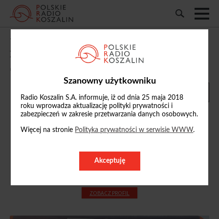
W Słupsku zakończył się IV Charytatywny
Bieg z Nadzieją
06/09/2025, 15:02
Szanowny użytkowniku
Radio Koszalin S.A. informuje, iż od dnia 25 maja 2018
roku wprowadza aktualizację polityki prywatności i
zabezpieczeń w zakresie przetwarzania danych osobowych.
Więcej na stronie
Polityka prywatności w serwisie WWW
.
Marcin Turalski
tel.
Akceptuję
m.turalski@radio.koszalin.pl
ZOBACZ PROFIL