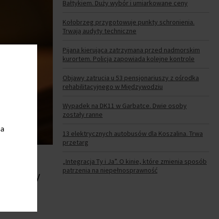
Bałtykiem. Duży wybór i umiarkowane ceny
Kołobrzeg przygotowuje punkty schronienia.
Trwają audyty techniczne
Pijana kierująca zatrzymana przed nadmorskim
kurortem. Policja zapowiada kolejne kontrole
Objawy zatrucia u 53 pensjonariuszy z ośrodka
rehabilitacyjnego w Międzywodziu
Wypadek na DK11 w Garbatce. Dwie osoby
zostały ranne
ia
13 elektrycznych autobusów dla Koszalina. Trwa
przetarg
„Integracja Ty i Ja”. O kinie, które zmienia sposób
patrzenia na niepełnosprawność
szom Ewy