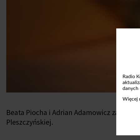
Radio K
aktuali
danych
Więcej 
Beata Piocha i Adrian Adamowicz zaprasza
Pleszczyńskiej.