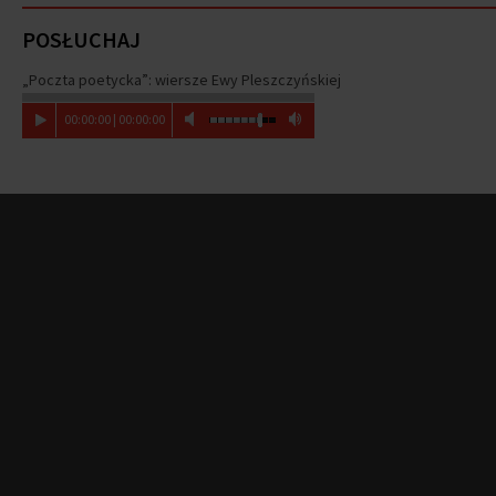
POSŁUCHAJ
„Poczta poetycka”: wiersze Ewy Pleszczyńskiej
00
:
00
:
00
|
00
:
00
:
00