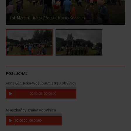
fot. Marcin Turalski/Polskie Radio Koszalin
POSŁUCHAJ
Anna Gliniecka-Woś, burmistrz Kobylnicy
00
:
00
:
00
|
00
:
00
:
00
Mieszkańcy gminy Kobylnica
00
:
00
:
00
|
00
:
00
:
00