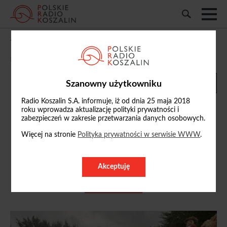
W Kobylnicy trwa święto plonów
30/08/2025, 18:04
Szanowny użytkowniku
Radio Koszalin S.A. informuje, iż od dnia 25 maja 2018
roku wprowadza aktualizację polityki prywatności i
zabezpieczeń w zakresie przetwarzania danych osobowych.
Więcej na stronie
Polityka prywatności w serwisie WWW
.
Marcin Turalski
tel.
Akceptuję
m.turalski@radio.koszalin.pl
ZOBACZ PROFIL