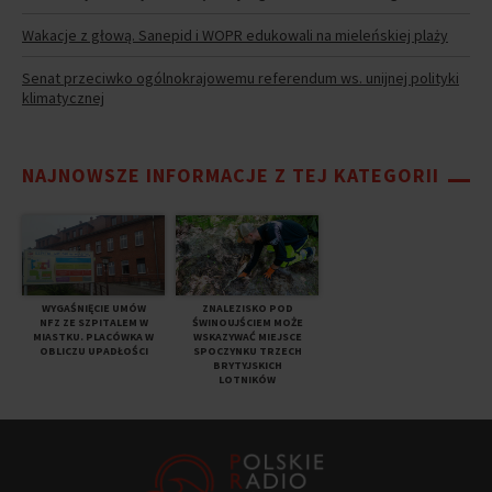
Wakacje z głową. Sanepid i WOPR edukowali na mieleńskiej plaży
Senat przeciwko ogólnokrajowemu referendum ws. unijnej polityki
klimatycznej
NAJNOWSZE INFORMACJE Z TEJ KATEGORII
WYGAŚNIĘCIE UMÓW
ZNALEZISKO POD
NFZ ZE SZPITALEM W
ŚWINOUJŚCIEM MOŻE
MIASTKU. PLACÓWKA W
WSKAZYWAĆ MIEJSCE
OBLICZU UPADŁOŚCI
SPOCZYNKU TRZECH
BRYTYJSKICH
LOTNIKÓW