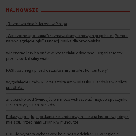
NAJNOWSZE
„Rozmowa dnia”: Jarosław Rzepa
„Wieczorne spotkania”: rozmawialiśmy o nowym projekcie „Pomoc
na wyciągnięcie ręki” Fundacji Nauka dla Środowiska
Wieczorne loty balonów w Szczecinku odwołane. Organizatorzy:
przeszkodził silny wiatr
NASK ostrzega przed oszustwami „na bilet koncertowy”
Wygaśnięcie umów NFZ ze szpitalem w Miastku. Placówka w obliczu
upadłości
Znalezisko pod Świnoujściem może wskazywać miejsce spoczynku
trzech brytyjskich lotników
Pokazy sprzętu, spotkania z mundurowymi i lekcja historii w jednym
miejscu. Przed nami „Piknik w mundurze”
GDDKiA wybrała wykonawcę kolejnego odcinka S11 w regionie