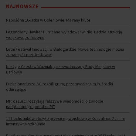
NAJNOWSZE
Napaść na 16-latka w Goleniowie. Ma rany kłute
Legendarny Hawker Hurricane wylądował w Pile. Będzie atrakcją
wojskowego festynu
Letni Festiwal Innowacji w Białogardzie. Nowe technologie można
zobaczyć i przetestować
Nie żyje Czesław Woźniak, przewodniczący Rady Miejskiej w
Darłowie
Funkcjonariusze SG rozbili grupę przemycającą m.in. środki
odurzające
MF: oszuści rozsyłają fałszywe wiadomości o zwrocie
nadpłaconego podatku PIT
111 ochotników złożyło przysięgę wojskową w Koszalinie. Za nimi
intensywne szkolenie
Rząd zdecydował o wysokości płacy minimalnej w 2027 roku. Jest