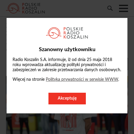
Pozbawiony funkcji kapitana
Lewandowski rezygnuje z gry w kadrze
pod wodzą Michała Probierza
Szanowny użytkowniku
09/06/2025, 08:11
Radio Koszalin S.A. informuje, iż od dnia 25 maja 2018
roku wprowadza aktualizację polityki prywatności i
zabezpieczeń w zakresie przetwarzania danych osobowych.
Więcej na stronie
Polityka prywatności w serwisie WWW
.
Akceptuję