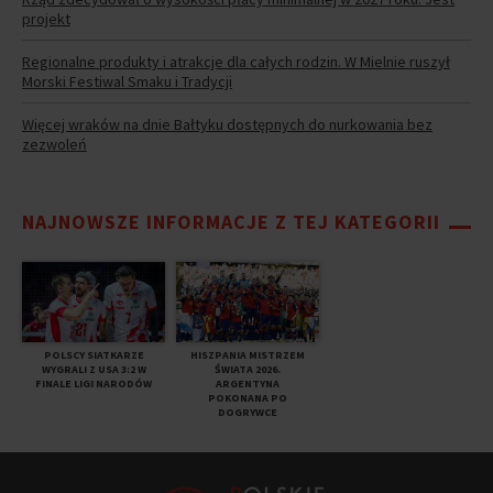
projekt
Regionalne produkty i atrakcje dla całych rodzin. W Mielnie ruszył
Morski Festiwal Smaku i Tradycji
Więcej wraków na dnie Bałtyku dostępnych do nurkowania bez
zezwoleń
NAJNOWSZE INFORMACJE Z TEJ KATEGORII
POLSCY SIATKARZE
HISZPANIA MISTRZEM
WYGRALI Z USA 3:2 W
ŚWIATA 2026.
FINALE LIGI NARODÓW
ARGENTYNA
POKONANA PO
DOGRYWCE