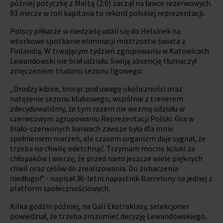
później potyczkę z Maltą (2:0) zaczął na ławce rezerwowych.
93 mecze w roli kapitana to rekord polskiej reprezentacji.
Polscy piłkarze w niedzielę udali się do Helsinek na
wtorkowe spotkanie eliminacji mistrzostw świata z
Finlandią. W trwającym tydzień zgrupowaniu w Katowicach
Lewandowski nie brał udziału. Swoją absencję tłumaczył
zmęczeniem trudami sezonu ligowego.
„Drodzy kibice, biorąc pod uwagę okoliczności oraz
natężenie sezonu klubowego, wspólnie z trenerem
zdecydowaliśmy, że tym razem nie wezmę udziału w
czerwcowym zgrupowaniu Reprezentacji Polski. Gra w
biało-czerwonych barwach zawsze była dla mnie
spełnieniem marzeń, ale czasem organizm daje sygnał, że
trzeba na chwilę odetchnąć. Trzymam mocno kciuki za
chłopaków i wierzę, że przed nami jeszcze wiele pięknych
chwil oraz celów do zrealizowania. Do zobaczenia
niedługo!” - napisał 36-letni napastnik Barcelony na jednej z
platform społecznościowych.
Kilka godzin później, na Gali Ekstraklasy, selekcjoner
powiedział, że trzeba zrozumieć decyzję Lewandowskiego,