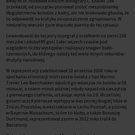
kiedy m.in. rozdawał kibicom autografy i... szaliki. Jak
przekazał, od początku planował zrobić niespodziankę
długoletniemu koledze z kadry, ale nie brakowało głosów, że
to odpowiedź na krytykę za opuszczenie zgrupowania. W
niedzielny wieczór życie dopisało puentę do tej sytuacji.
Lewandowski do tej pory rozegrał z orzełkiem na piersi 158
meczów i zdobył 85 goli. Lider wszech czasów pod
względem liczby występów i najlepszy snajper biało-
czerwonych, do którego należy też wiele innych rekordów
drużyny narodowej.
W reprezentacji zadebiutował 10 września 2008 roku w
spotkaniu eliminacji mistrzostw świata z San Marino.
Trener Leo Beenhakker wpuścił go wówczas na boisko w 59.
minucie, a osiem minut później młody napastnik cieszył się
z pierwszego trafienia, ustalając wynik na 2:0. Wcześniej
golami uczcił pierwsze występy w ówczesnej drugiej lidze w
Zniczu Pruszków, w ekstraklasie w Lechu Poznań, a później
w Bayernie Monachium, które to kluby, a także Borussię
Dortmund, reprezentował zanim w 2022 roku trafił do
Barcelony.