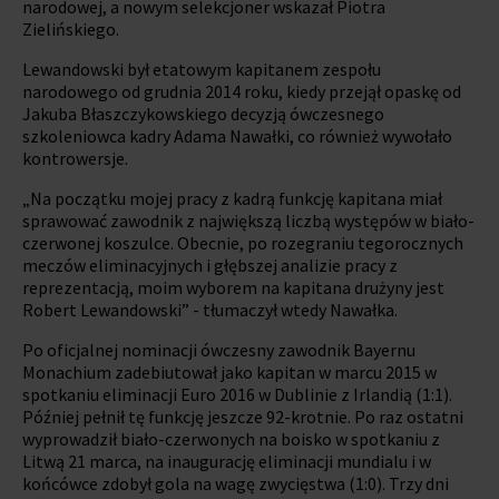
narodowej, a nowym selekcjoner wskazał Piotra
Zielińskiego.
Lewandowski był etatowym kapitanem zespołu
narodowego od grudnia 2014 roku, kiedy przejął opaskę od
Jakuba Błaszczykowskiego decyzją ówczesnego
szkoleniowca kadry Adama Nawałki, co również wywołało
kontrowersje.
„Na początku mojej pracy z kadrą funkcję kapitana miał
sprawować zawodnik z największą liczbą występów w biało-
czerwonej koszulce. Obecnie, po rozegraniu tegorocznych
meczów eliminacyjnych i głębszej analizie pracy z
reprezentacją, moim wyborem na kapitana drużyny jest
Robert Lewandowski” - tłumaczył wtedy Nawałka.
Po oficjalnej nominacji ówczesny zawodnik Bayernu
Monachium zadebiutował jako kapitan w marcu 2015 w
spotkaniu eliminacji Euro 2016 w Dublinie z Irlandią (1:1).
Później pełnił tę funkcję jeszcze 92-krotnie. Po raz ostatni
wyprowadził biało-czerwonych na boisko w spotkaniu z
Litwą 21 marca, na inaugurację eliminacji mundialu i w
końcówce zdobył gola na wagę zwycięstwa (1:0). Trzy dni