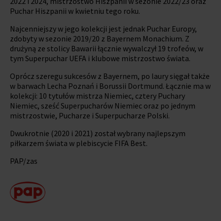
2022 i 2024, mistrzostwo Hiszpanii w sezonie 2022/23 oraz
Puchar Hiszpanii w kwietniu tego roku.
Najcenniejszy w jego kolekcji jest jednak Puchar Europy,
zdobyty w sezonie 2019/20 z Bayernem Monachium. Z
drużyną ze stolicy Bawarii łącznie wywalczył 19 trofeów, w
tym Superpuchar UEFA i klubowe mistrzostwo świata.
Oprócz szeregu sukcesów z Bayernem, po laury sięgał także
w barwach Lecha Poznań i Borussii Dortmund. Łącznie ma w
kolekcji: 10 tytułów mistrza Niemiec, cztery Puchary
Niemiec, sześć Superpucharów Niemiec oraz po jednym
mistrzostwie, Pucharze i Superpucharze Polski.
Dwukrotnie (2020 i 2021) został wybrany najlepszym
piłkarzem świata w plebiscycie FIFA Best.
PAP/zas