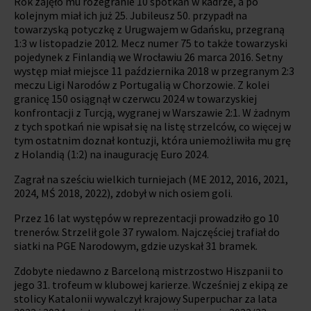
Rok zajęło mu rozegranie 10 spotkań w kadrze, a po
kolejnym miał ich już 25. Jubileusz 50. przypadł na
towarzyską potyczkę z Urugwajem w Gdańsku, przegraną
1:3 w listopadzie 2012. Mecz numer 75 to także towarzyski
pojedynek z Finlandią we Wrocławiu 26 marca 2016. Setny
występ miał miejsce 11 października 2018 w przegranym 2:3
meczu Ligi Narodów z Portugalią w Chorzowie. Z kolei
granicę 150 osiągnął w czerwcu 2024 w towarzyskiej
konfrontacji z Turcją, wygranej w Warszawie 2:1. W żadnym
z tych spotkań nie wpisał się na listę strzelców, co więcej w
tym ostatnim doznał kontuzji, która uniemożliwiła mu grę
z Holandią (1:2) na inaugurację Euro 2024.
Zagrał na sześciu wielkich turniejach (ME 2012, 2016, 2021,
2024, MŚ 2018, 2022), zdobył w nich osiem goli.
Przez 16 lat występów w reprezentacji prowadziło go 10
trenerów. Strzelił gole 37 rywalom. Najczęściej trafiał do
siatki na PGE Narodowym, gdzie uzyskał 31 bramek.
Zdobyte niedawno z Barceloną mistrzostwo Hiszpanii to
jego 31. trofeum w klubowej karierze. Wcześniej z ekipą ze
stolicy Katalonii wywalczył krajowy Superpuchar za lata