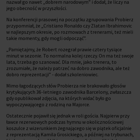
nazwał go nawet „dobrem narodowym” i dodał, że liczy na
jego obecność w przyszłości.
Na konferencji prasowej na początku zgrupowania Probierz
przypomniał, że „Cristiano Ronaldo czy Zlatan Ibrahimovic
w najlepszym okresie, po rozmowach z trenerami, też mieli
takie momenty, gdy mogli odpocząć”.
„Pamiętajmy, że Robert rozegrał prawie cztery tysiące
minut w sezonie. To normalna kolej rzeczy. On ma też swoje
lata, trzeba go szanować. Dla mnie, jako trenera, to
zrozumiałe, że należy patrzeć na dobro zawodnika, ale też
dobro reprezentacji” - dodał szkoleniowiec.
Mimo łagodzących słów Probierza nie brakowało głosów
krytykujących 36-letniego zawodnika Barcelony, zwłaszcza
gdy opublikował zdjęcia, na których widać było go
wypoczywającego z rodziną na Majorce.
Ostatecznie pojawił się jednak w roli gościa. Najpierw przy
ławce rezerwowych podczas hymnu w okolicznościowej
koszulce z wizerunkiem żegnającego się w piątek oficjalnie
z reprezentacją Kamila Grosickiego, a później na trybunach,