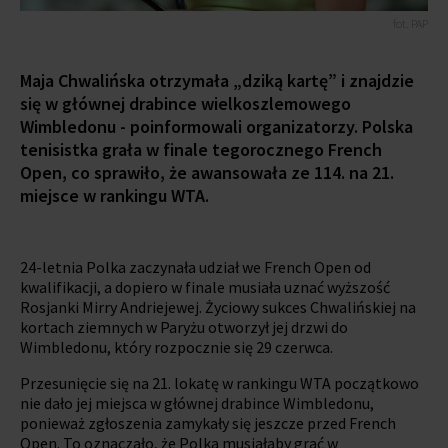
fot. PAP
Maja Chwalińska otrzymała „dziką kartę” i znajdzie
się w głównej drabince wielkoszlemowego
Wimbledonu - poinformowali organizatorzy. Polska
tenisistka grała w finale tegorocznego French
Open, co sprawiło, że awansowała ze 114. na 21.
miejsce w rankingu WTA.
24-letnia Polka zaczynała udział we French Open od
kwalifikacji, a dopiero w finale musiała uznać wyższość
Rosjanki Mirry Andriejewej. Życiowy sukces Chwalińskiej na
kortach ziemnych w Paryżu otworzył jej drzwi do
Wimbledonu, który rozpocznie się 29 czerwca.
Przesunięcie się na 21. lokatę w rankingu WTA początkowo
nie dało jej miejsca w głównej drabince Wimbledonu,
ponieważ zgłoszenia zamykały się jeszcze przed French
Open. To oznaczało, że Polka musiałaby grać w