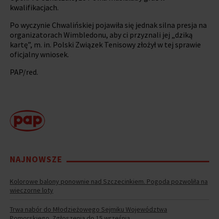
kwalifikacjach.
Po wyczynie Chwalińskiej pojawiła się jednak silna presja na
organizatorach Wimbledonu, aby ci przyznali jej „dziką
kartę”, m. in. Polski Związek Tenisowy złożył w tej sprawie
oficjalny wniosek.
PAP/red.
NAJNOWSZE
Kolorowe balony ponownie nad Szczecinkiem. Pogoda pozwoliła na
wieczorne loty
Trwa nabór do Młodzieżowego Sejmiku Województwa
Pomorskiego. Zgłoszenia do 15 września