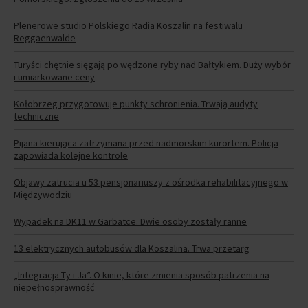
Plenerowe studio Polskiego Radia Koszalin na festiwalu
Reggaenwalde
Turyści chętnie sięgają po wędzone ryby nad Bałtykiem. Duży wybór
i umiarkowane ceny
Kołobrzeg przygotowuje punkty schronienia. Trwają audyty
techniczne
Pijana kierująca zatrzymana przed nadmorskim kurortem. Policja
zapowiada kolejne kontrole
Objawy zatrucia u 53 pensjonariuszy z ośrodka rehabilitacyjnego w
Międzywodziu
Wypadek na DK11 w Garbatce. Dwie osoby zostały ranne
13 elektrycznych autobusów dla Koszalina. Trwa przetarg
„Integracja Ty i Ja”. O kinie, które zmienia sposób patrzenia na
niepełnosprawność