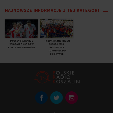
NAJNOWSZE INFORMACJE Z TEJ KATEGORII
POLSCY SIATKARZE
HISZPANIA MISTRZEM
WYGRALI Z USA 3:2 W
ŚWIATA 2026.
FINALE LIGI NARODÓW
ARGENTYNA
POKONANA PO
DOGRYWCE