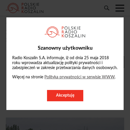
Władze Przedsiębiorstwa Wodociągów i
Kanalizacji w Szczecinku mają pomysł na
rozwiązanie problemu suszy w mieście
Szanowny użytkowniku
15/04/2025, 17:19
Radio Koszalin S.A. informuje, iż od dnia 25 maja 2018
roku wprowadza aktualizację polityki prywatności i
zabezpieczeń w zakresie przetwarzania danych osobowych.
Więcej na stronie
Polityka prywatności w serwisie WWW
.
Patryk Żak
Akceptuję
ZOBACZ PROFIL