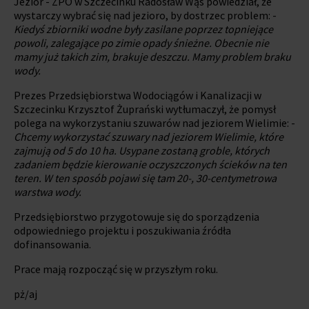
Jezior - ZPO w Szczecinku Radosław Wąs powiedział, że
wystarczy wybrać się nad jezioro, by dostrzec problem: -
Kiedyś zbiorniki wodne były zasilane poprzez topniejące
powoli, zalegające po zimie opady śnieżne. Obecnie nie
mamy już takich zim, brakuje deszczu. Mamy problem braku
wody.
Prezes Przedsiębiorstwa Wodociągów i Kanalizacji w
Szczecinku Krzysztof Żuprański wytłumaczył, że pomysł
polega na wykorzystaniu szuwarów nad jeziorem Wielimie: -
Chcemy wykorzystać szuwary nad jeziorem Wielimie, które
zajmują od 5 do 10 ha. Usypane zostaną groble, których
zadaniem będzie kierowanie oczyszczonych ścieków na ten
teren. W ten sposób pojawi się tam 20-, 30-centymetrowa
warstwa wody.
Przedsiębiorstwo przygotowuje się do sporządzenia
odpowiedniego projektu i poszukiwania źródła
dofinansowania.
Prace mają rozpocząć się w przyszłym roku.
pż/aj