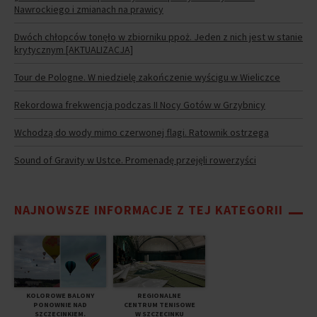
Nawrockiego i zmianach na prawicy
Dwóch chłopców tonęło w zbiorniku ppoż. Jeden z nich jest w stanie
krytycznym [AKTUALIZACJA]
Tour de Pologne. W niedzielę zakończenie wyścigu w Wieliczce
Rekordowa frekwencja podczas II Nocy Gotów w Grzybnicy
Wchodzą do wody mimo czerwonej flagi. Ratownik ostrzega
Sound of Gravity w Ustce. Promenadę przejęli rowerzyści
NAJNOWSZE INFORMACJE Z TEJ KATEGORII
KOLOROWE BALONY
REGIONALNE
PONOWNIE NAD
CENTRUM TENISOWE
SZCZECINKIEM.
W SZCZECINKU