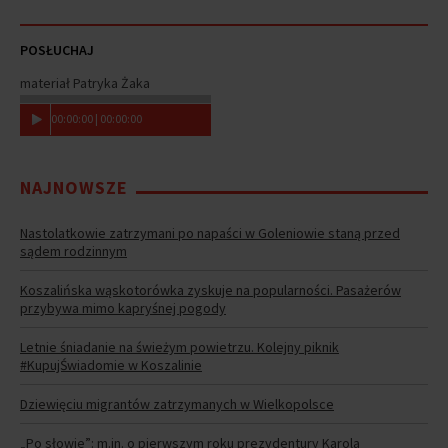
POSŁUCHAJ
materiał Patryka Żaka
00
:
00
:
00
|
00
:
00
:
00
NAJNOWSZE
Nastolatkowie zatrzymani po napaści w Goleniowie staną przed
sądem rodzinnym
Koszalińska wąskotorówka zyskuje na popularności. Pasażerów
przybywa mimo kapryśnej pogody
Letnie śniadanie na świeżym powietrzu. Kolejny piknik
#KupujŚwiadomie w Koszalinie
Dziewięciu migrantów zatrzymanych w Wielkopolsce
„Po słowie”: m.in. o pierwszym roku prezydentury Karola