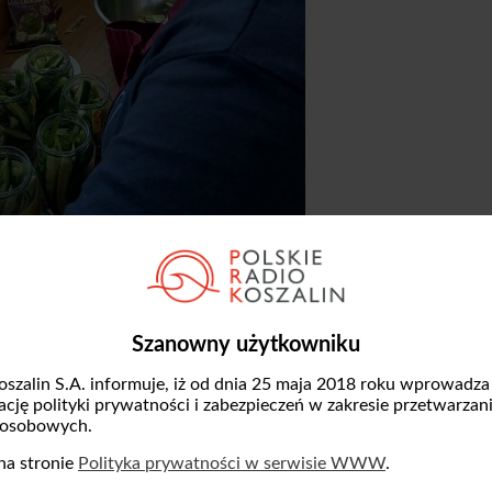
Szanowny użytkowniku
oszalin S.A. informuje, iż od dnia 25 maja 2018 roku wprowadza
a dziwaczka” z botwinką – to tylko niektóre z
zację polityki prywatności i zabezpieczeń w zakresie przetwarzan
towywanych w Środowiskowym Domu Samopo
 osobowych.
ielkie wekowanie. Część warzyw i owoców, k
na stronie
Polityka prywatności w serwisie WWW
.