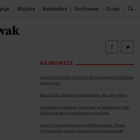
ycje
Muzyka
Kalendarz
Archiwum
O nas
owak
NAJNOWSZE
Sound of Gravity w Ustce. Na promenadzie królują
rowerzyści
Napaść na 16-latka w Goleniowie. Ma rany kłute
Legendarny Hawker Hurricane wylądował w Pile.
Będzie atrakcją wojskowego festynu
Letni Festiwal Innowacji w Białogardzie. Nowe
technologie można zobaczyć i przetestować