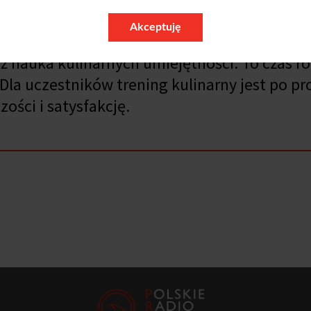
ienia się w przysmaki zamknięte w słoikach.
Akceptuję
iż nauka kulinarnych umiejętności. To czas 
Dla uczestników trening kulinarny jest po pr
zości i satysfakcję.