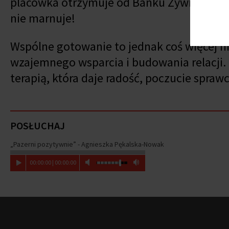
placówka otrzymuje od Banku Żywności, zam
nie marnuje!
Wspólne gotowanie to jednak coś więcej n
wzajemnego wsparcia i budowania relacji. 
terapią, która daje radość, poczucie sprawc
POSŁUCHAJ
„Pazerni pozytywnie” - Agnieszka Pękalska-Nowak
00
:
00
:
00
|
00
:
00
:
00