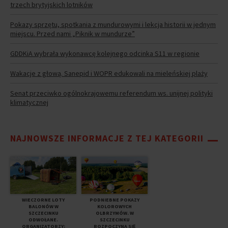
trzech brytyjskich lotników
Pokazy sprzętu, spotkania z mundurowymi i lekcja historii w jednym
miejscu. Przed nami „Piknik w mundurze”
GDDKiA wybrała wykonawcę kolejnego odcinka S11 w regionie
Wakacje z głową. Sanepid i WOPR edukowali na mieleńskiej plaży
Senat przeciwko ogólnokrajowemu referendum ws. unijnej polityki
klimatycznej
NAJNOWSZE INFORMACJE Z TEJ KATEGORII
WIECZORNE LOTY
PODNIEBNE POKAZY
BALONÓW W
KOLOROWYCH
SZCZECINKU
OLBRZYMÓW. W
ODWOŁANE.
SZCZECINKU
ORGANIZATORZY:
ROZPOCZYNA SIĘ