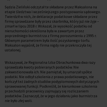
Sędzia Zieliński odczytał te składane przez Maksalona na
etapie śledztwa i wcześniejszego postępowania sądowego.
Twierdził w nich, że deklaracje podatkowe składane przez
firmę sprawdzane były przez skarbnika, który już nie żyje –
zmarł w lipcu 2018 r. Wskazał, że wysokość podatku od
nieruchomości określona była w zawartym przez
poprzedniego burmistrza z firmą porozumieniu z 1995 r.
Głównym parametrem była ilość pozyskanego torfu.
Maksalon wyjaśnił, że firma nigdy nie przekroczyła tej
ustalonej.
Wskazywał, że Regionalna Izba Obrachunkowa dwa razy
sprawdzała kwoty pobieranych podatków. Nie
zakwestionowała ich. Nie pamiętał, by umarzał spółce
podatki. Nie odbył szkolenia z prawa podatkowego, nie
kończył też żadnych studiów podyplomowych dotyczących
sprawowanej funkcji. Podkreślił, że kierunkowe szkolenia
przechodzili pracownicy zajmujący się rozliczaniem
podatków. Zaznaczył, że w jego działaniu jako burmistrza
nie było złej woli.