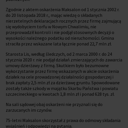
Zgodnie z aktem oskarżenia Maksalon od 1 stycznia 2002 r.
do 20 listopada 2018 r., mając wiedzę o składanych
nierzetelnych deklaracjach rocznych przez firmę zajmującą
się wydobyciem torfu w Nowym Chwalimiu, nie
przeprowadził kontroli i nie podjął stosownych decyzji o
wysokości należnego podatku od nieruchomości. Gmina
straciła przez wskazane lata łącznie ponad 22,7 mln zł.
Starosta Lis, według śledczych, od 2 marca 2000 r. do 24
stycznia 2020 r. nie podjął działań zmierzających do zawarcia
umowy dzierżawy z firmą. Skutkiem było bezumowne
wykorzystanie przez firmę wskazanych w akcie oskarżenia
działek na cele prowadzonej działalności gospodarczej i
brak zapłaty 2,5 mln zł za dzierżawę gruntu. Spowodowane
zostały także szkody w majątku Skarbu Państwa i powiatu
szczecineckiego w kwotach 1,8 mln zł i ponad 628 tys. zł.
Na sali sądowej obaj oskarżeni nie przyznali się do
zarzucanych im czynów.
75-letni Maksalon skorzystał z prawa do odmowy składania
wyjaśnień i odpowiedzi na pytania.