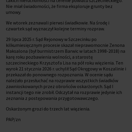
takich nieruchomości na terenie powiatu szczecineckiego.
Nie miał świadomości, że firma eksploruje grunty bez
umowy.
We wtorek zeznawali pierwsi świadkowie. Na środę i
czwartek sąd wyznaczył kolejne terminy rozpraw.
29 lipca 2025 r. Sąd Rejonowy w Szczecinku po
kilkumiesięcznym procesie skazał nieprawomocnie Zenona
Maksalona (był burmistrzem Barwic w latach 1998-2018) na
karę roku pozbawienia wolności, a starostę
szczecineckiego Krzysztofa Lisa na pół roku więzienia. Ten
wyrok 21 stycznia 2026 r. uchylił Sąd Okręgowy w Koszalinie i
przekazał do ponownego rozpoznania. W ocenie sądu
należało przesłuchać na rozprawie wszystkich świadków
zawnioskowanych przez obrońców oskarżonych. Sąd I
instancji tego nie zrobił. Odczytał na rozprawie jedynie ich
zeznania z postępowania przygotowawczego.
Oskarżonym grozi do trzech lat więzienia.
PAP/zn