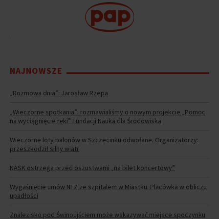
.
NAJNOWSZE
„Rozmowa dnia”: Jarosław Rzepa
„Wieczorne spotkania”: rozmawialiśmy o nowym projekcie „Pomoc
na wyciągnięcie ręki” Fundacji Nauka dla Środowiska
Wieczorne loty balonów w Szczecinku odwołane. Organizatorzy:
przeszkodził silny wiatr
NASK ostrzega przed oszustwami „na bilet koncertowy”
Wygaśnięcie umów NFZ ze szpitalem w Miastku. Placówka w obliczu
upadłości
Znalezisko pod Świnoujściem może wskazywać miejsce spoczynku