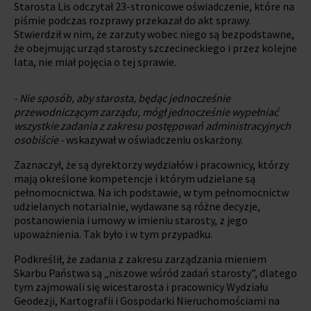
Starosta Lis odczytał 23-stronicowe oświadczenie, które na
piśmie podczas rozprawy przekazał do akt sprawy.
Stwierdził w nim, że zarzuty wobec niego są bezpodstawne,
że obejmując urząd starosty szczecineckiego i przez kolejne
lata, nie miał pojęcia o tej sprawie.
- Nie sposób, aby starosta, będąc jednocześnie
przewodniczącym zarządu, mógł jednocześnie wypełniać
wszystkie zadania z zakresu postępowań administracyjnych
osobiście -
wskazywał w oświadczeniu oskarżony.
Zaznaczył, że są dyrektorzy wydziałów i pracownicy, którzy
mają określone kompetencje i którym udzielane są
pełnomocnictwa. Na ich podstawie, w tym pełnomocnictw
udzielanych notarialnie, wydawane są różne decyzje,
postanowienia i umowy w imieniu starosty, z jego
upoważnienia. Tak było i w tym przypadku.
Podkreślił, że zadania z zakresu zarządzania mieniem
Skarbu Państwa są „niszowe wśród zadań starosty”, dlatego
tym zajmowali się wicestarosta i pracownicy Wydziału
Geodezji, Kartografii i Gospodarki Nieruchomościami na