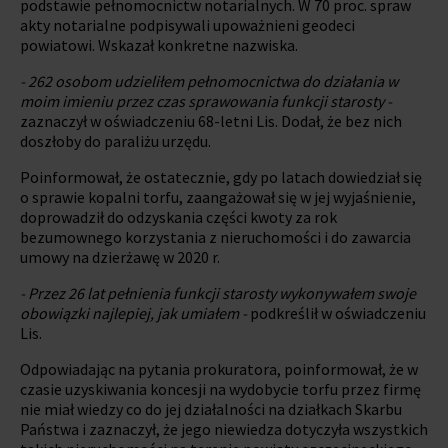
podstawie pełnomocnictw notarialnych. W 70 proc. spraw
akty notarialne podpisywali upoważnieni geodeci
powiatowi. Wskazał konkretne nazwiska.
- 262 osobom udzieliłem pełnomocnictwa do działania w
moim imieniu przez czas sprawowania funkcji starosty -
zaznaczył w oświadczeniu 68-letni Lis. Dodał, że bez nich
doszłoby do paraliżu urzędu.
Poinformował, że ostatecznie, gdy po latach dowiedział się
o sprawie kopalni torfu, zaangażował się w jej wyjaśnienie,
doprowadził do odzyskania części kwoty za rok
bezumownego korzystania z nieruchomości i do zawarcia
umowy na dzierżawę w 2020 r.
- Przez 26 lat pełnienia funkcji starosty wykonywałem swoje
obowiązki najlepiej, jak umiałem -
podkreślił w oświadczeniu
Lis.
Odpowiadając na pytania prokuratora, poinformował, że w
czasie uzyskiwania koncesji na wydobycie torfu przez firmę
nie miał wiedzy co do jej działalności na działkach Skarbu
Państwa i zaznaczył, że jego niewiedza dotyczyła wszystkich