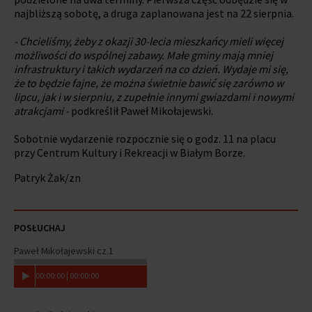
najbliższą sobotę, a druga zaplanowana jest na 22 sierpnia.
- Chcieliśmy, żeby z okazji 30-lecia mieszkańcy mieli więcej
możliwości do wspólnej zabawy. Małe gminy mają mniej
infrastruktury i takich wydarzeń na co dzień. Wydaje mi się,
że to będzie fajne, że można świetnie bawić się zarówno w
lipcu, jak i w sierpniu, z zupełnie innymi gwiazdami i nowymi
atrakcjami -
podkreślił Paweł Mikołajewski.
Sobotnie wydarzenie rozpocznie się o godz. 11 na placu
przy Centrum Kultury i Rekreacji w Białym Borze.
Patryk Żak/zn
POSŁUCHAJ
Paweł Mikołajewski cz.1
00
:
00
:
00
|
00
:
00
:
00