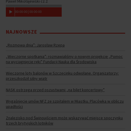
Paweł Mikołajewski cz.2
00
:
00
:
00
|
00
:
00
:
00
NAJNOWSZE
„Rozmowa dnia”: Jarosław Rzepa
„Wieczorne spotkania”: rozmawialiśmy o nowym projekcie „Pomoc
na wyciągnięcie ręki” Fundacji Nauka dla Środowiska
Wieczorne loty balonów w Szczecinku odwołane. Organizatorzy:
przeszkodził silny wiatr
NASK ostrzega przed oszustwami „na bilet koncertowy”
Wygaśnięcie umów NFZ ze szpitalem w Miastku. Placówka w obliczu
upadłości
Znalezisko pod Świnoujściem może wskazywać miejsce spoczynku
trzech brytyjskich lotników