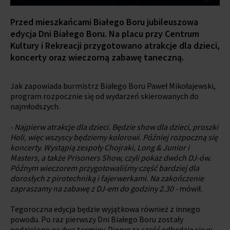
Przed mieszkańcami Białego Boru jubileuszowa
edycja Dni Białego Boru. Na placu przy Centrum
Kultury i Rekreacji przygotowano atrakcje dla dzieci,
koncerty oraz wieczorną zabawę taneczną.
Jak zapowiada burmistrz Białego Boru Paweł Mikołajewski,
program rozpocznie się od wydarzeń skierowanych do
najmłodszych.
- Najpierw atrakcje dla dzieci. Będzie show dla dzieci, proszki
Holi, więc wszyscy będziemy kolorowi. Później rozpoczną się
koncerty. Wystąpią zespoły Chojraki, Long & Junior i
Masters, a także Prisoners Show, czyli pokaz dwóch DJ-ów.
Późnym wieczorem przygotowaliśmy część bardziej dla
dorosłych z pirotechniką i fajerwerkami. Na zakończenie
zapraszamy na zabawę z DJ-em do godziny 2.30 -
mówił.
Tegoroczna edycja będzie wyjątkowa również z innego
powodu. Po raz pierwszy Dni Białego Boru zostały
podzielone na dwa terminy. Pierwsza część odbędzie się w