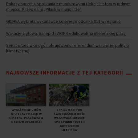
Pokazy sprzętu, spotkania z mundurowymi i lekcja historii w jednym
miejscu. Przed nami „Piknik w mundurze”
GDDKiA wybrała wykonawcę kolejnego odcinka S11 w regionie
Wakacje z głową. Sanepid i WOPR edukowali na mieleńskiej plaży
Senat przeciwko ogólnokrajowemu referendum ws. unijnej polityki
klimatycznej
NAJNOWSZE INFORMACJE Z TEJ KATEGORII
WYGAŚNIĘCIE UMÓW
ZNALEZISKO POD
NFZ ZE SZPITALEM W
ŚWINOUJŚCIEM MOŻE
MIASTKU. PLACÓWKA W
WSKAZYWAĆ MIEJSCE
OBLICZU UPADŁOŚCI
SPOCZYNKU TRZECH
BRYTYJSKICH
LOTNIKÓW