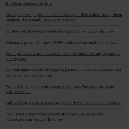
trzech brytyjskich lotników
Pokazy sprzętu, spotkania z mundurowymi i lekcja historii w jednym
miejscu. Przed nami „Piknik w mundurze”
GDDKiA wybrała wykonawcę kolejnego odcinka S11 w regionie
Wakacje z głową. Sanepid i WOPR edukowali na mieleńskiej plaży
Senat przeciwko ogólnokrajowemu referendum ws. unijnej polityki
klimatycznej
Świadek uniemożliwił dalszą jazdę pijanemu kierowcy. 53-latek miał
ponad 2,7 promila alkoholu
Ponad 1,2 mln zł na rewitalizację w regionie. Pieniądze trafią do
czterech gmin
Zabawa i integracja. Muzyka połączyła dziś koszalińskich seniorów
Podniebne pokazy kolorowych olbrzymów. W Szczecinku
rozpoczyna się Festiwal Balonów