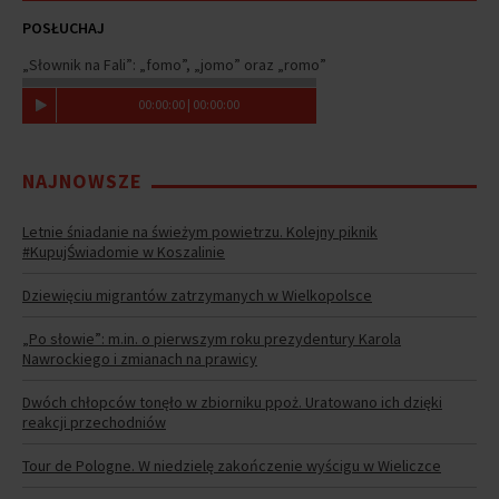
POSŁUCHAJ
„Słownik na Fali”: „fomo”, „jomo” oraz „romo”
00
:
00
:
00
|
00
:
00
:
00
NAJNOWSZE
Letnie śniadanie na świeżym powietrzu. Kolejny piknik
#KupujŚwiadomie w Koszalinie
Dziewięciu migrantów zatrzymanych w Wielkopolsce
„Po słowie”: m.in. o pierwszym roku prezydentury Karola
Nawrockiego i zmianach na prawicy
Dwóch chłopców tonęło w zbiorniku ppoż. Uratowano ich dzięki
reakcji przechodniów
Tour de Pologne. W niedzielę zakończenie wyścigu w Wieliczce