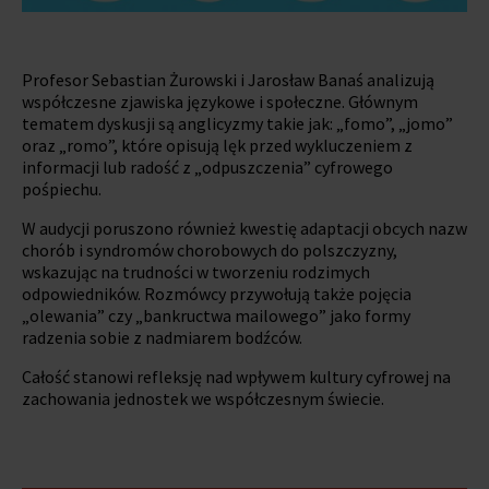
Profesor Sebastian Żurowski i Jarosław Banaś analizują
współczesne zjawiska językowe i społeczne. Głównym
tematem dyskusji są anglicyzmy takie jak: „fomo”, „jomo”
oraz „romo”, które opisują lęk przed wykluczeniem z
informacji lub radość z „odpuszczenia” cyfrowego
pośpiechu.
W audycji poruszono również kwestię adaptacji obcych nazw
chorób i syndromów chorobowych do polszczyzny,
wskazując na trudności w tworzeniu rodzimych
odpowiedników. Rozmówcy przywołują także pojęcia
„olewania” czy „bankructwa mailowego” jako formy
radzenia sobie z nadmiarem bodźców.
Całość stanowi refleksję nad wpływem kultury cyfrowej na
zachowania jednostek we współczesnym świecie.