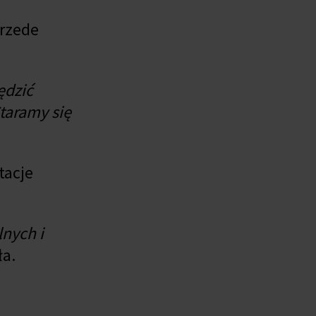
przede
ędzić
taramy się
tacje
nych i
a.