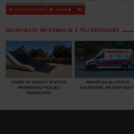
00
:
00
:
00
|
00
:
00
:
00
NAJNOWSZE INFORMACJE Z TEJ KATEGORII
SOUND OF GRAVITY W USTCE.
NAPAŚĆ NA 16-LATKA W
PROMENADĘ PRZEJĘLI
GOLENIOWIE. MA RANY KŁUT
ROWERZYŚCI