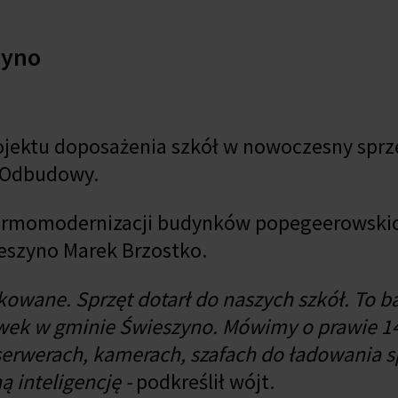
zyno
ojektu doposażenia szkół w nowoczesny sprz
 Odbudowy.
termomodernizacji budynków popegeerowskic
eszyno Marek Brzostko.
tkowane. Sprzęt dotarł do naszych szkół. To b
wek w gminie Świeszyno. Mówimy o prawie 
serwerach, kamerach, szafach do ładowania sp
 inteligencję -
podkreślił wójt.