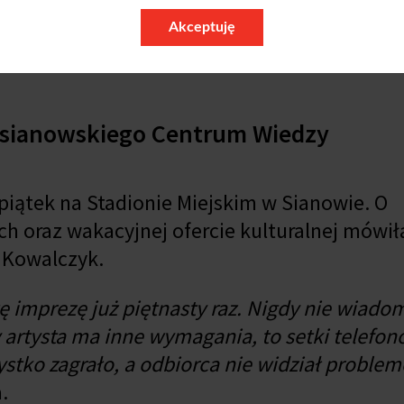
Akceptuję
a sianowskiego Centrum Wiedzy
 piątek na Stadionie Miejskim w Sianowie. O
h oraz wakacyjnej ofercie kulturalnej mówił
 Kowalczyk.
tę imprezę już piętnasty raz. Nigdy nie wiado
 artysta ma inne wymagania, to setki telefon
stko zagrało, a odbiorca nie widział problem
.