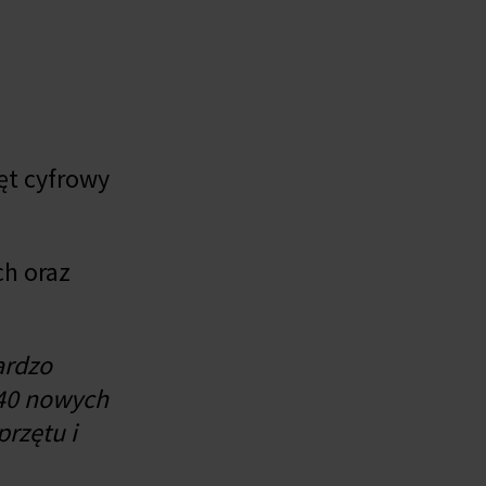
ęt cyfrowy
h oraz
ardzo
140 nowych
rzętu i