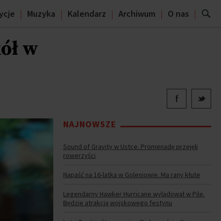
ycje
Muzyka
Kalendarz
Archiwum
O nas
kół w
NAJNOWSZE
Sound of Gravity w Ustce. Promenadę przejęli
rowerzyści
Napaść na 16-latka w Goleniowie. Ma rany kłute
Legendarny Hawker Hurricane wylądował w Pile.
Będzie atrakcją wojskowego festynu