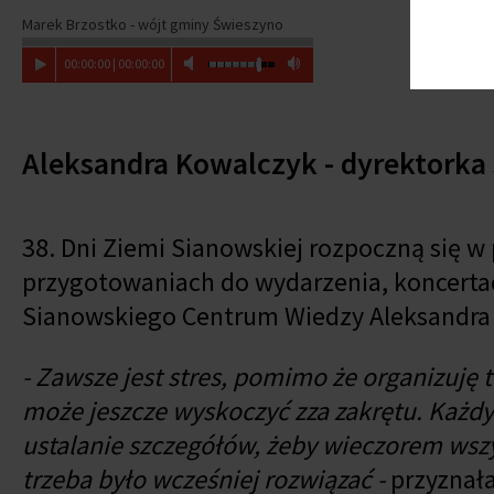
Marek Brzostko - wójt gminy Świeszyno
00
:
00
:
00
|
00
:
00
:
00
Aleksandra Kowalczyk - dyrektork
38. Dni Ziemi Sianowskiej rozpoczną się w
przygotowaniach do wydarzenia, koncertac
Sianowskiego Centrum Wiedzy Aleksandra
- Zawsze jest stres, pomimo że organizuję 
może jeszcze wyskoczyć zza zakrętu. Każdy
ustalanie szczegółów, żeby wieczorem wszy
trzeba było wcześniej rozwiązać -
przyznała