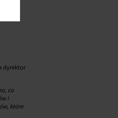
a dyrektor
mo, co
ów i
ów, które