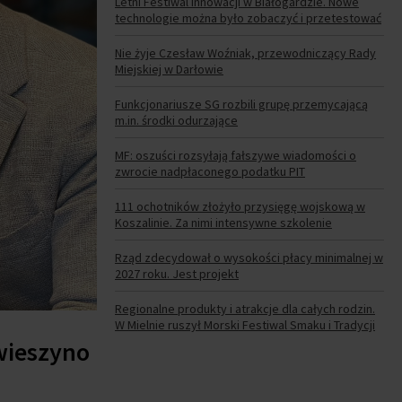
Letni Festiwal Innowacji w Białogardzie. Nowe
technologie można było zobaczyć i przetestować
Nie żyje Czesław Woźniak, przewodniczący Rady
Miejskiej w Darłowie
Funkcjonariusze SG rozbili grupę przemycającą
m.in. środki odurzające
MF: oszuści rozsyłają fałszywe wiadomości o
zwrocie nadpłaconego podatku PIT
111 ochotników złożyło przysięgę wojskową w
Koszalinie. Za nimi intensywne szkolenie
Rząd zdecydował o wysokości płacy minimalnej w
2027 roku. Jest projekt
Regionalne produkty i atrakcje dla całych rodzin.
W Mielnie ruszył Morski Festiwal Smaku i Tradycji
wieszyno