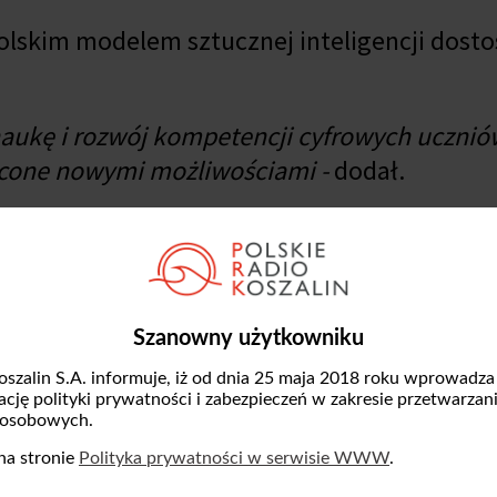
polskim modelem sztucznej inteligencji dos
naukę i rozwój kompetencji cyfrowych ucznió
wycone nowymi możliwościami -
dodał.
adrowych i organizacyjnych przed nowym ro
urę. Jesteśmy już po konkursie i wybraliśmy
Szanowny użytkowniku
. Tworzymy także nowe przedszkole w Koniko
oszalin S.A. informuje, iż od dnia 25 maja 2018 roku wprowadza
rektora. Zmiany czekają także nasz żłobek, 
zację polityki prywatności i zabezpieczeń w zakresie przetwarzan
 osobowych.
 -
wyjaśnił.
na stronie
Polityka prywatności w serwisie WWW
.