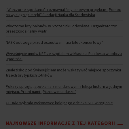
„Wieczorne spotkania”: rozmawialiśmy o nowym projekcie „Pomoc
na wyciągnięcie ręki” Fundacji Nauka dla Środowiska
Wieczorne loty balonów w Szczecinku odwołane. Organizatorzy:
przeszkodził silny wiatr
NASK ostrzega przed oszustwami „na bilet koncertowy”
Wygaśnięcie umów NFZ ze szpitalem w Miastku. Placówka w obliczu
upadłości
Znalezisko pod Świnoujściem może wskazywać miejsce spoczynku
trzech brytyjskich lotników
Pokazy sprzętu, spotkania z mundurowymi i lekcja historii w jednym
miejscu. Przed nami „Piknik w mundurze”
GDDKiA wybrała wykonawcę kolejnego odcinka S11 w regionie
NAJNOWSZE INFORMACJE Z TEJ KATEGORII