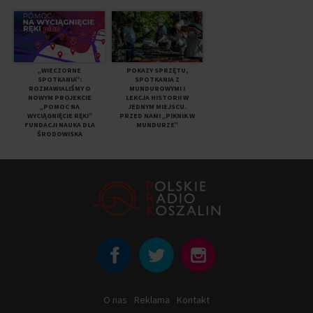
„WIECZORNE
POKAZY SPRZĘTU,
SPOTKANIA”:
SPOTKANIA Z
ROZMAWIALIŚMY O
MUNDUROWYMI I
NOWYM PROJEKCIE
LEKCJA HISTORII W
„POMOC NA
JEDNYM MIEJSCU.
WYCIĄGNIĘCIE RĘKI”
PRZED NAMI „PIKNIK W
FUNDACJI NAUKA DLA
MUNDURZE”
ŚRODOWISKA
O nas
Reklama
Kontakt