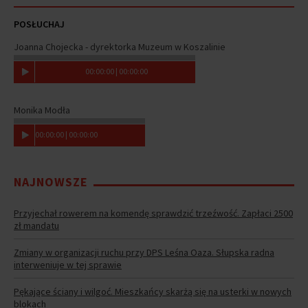
POSŁUCHAJ
Joanna Chojecka - dyrektorka Muzeum w Koszalinie
00
:
00
:
00
|
00
:
00
:
00
Monika Modła
00
:
00
:
00
|
00
:
00
:
00
NAJNOWSZE
Przyjechał rowerem na komendę sprawdzić trzeźwość. Zapłaci 2500
zł mandatu
Zmiany w organizacji ruchu przy DPS Leśna Oaza. Słupska radna
interweniuje w tej sprawie
Pękające ściany i wilgoć. Mieszkańcy skarżą się na usterki w nowych
blokach