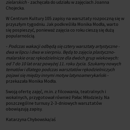
zielarskich
- zachęcała do udziału w zajęciach Joanna
Chojecka.
W Centrum Kultury 105 zapisy na warsztaty rozpoczną się w
przyszłym tygodniu. Jak podkreśliła Monika Modła, warto
się pospieszyć, ponieważ zajęcia co roku cieszą się dużą
popularnością.
-
Podczas wakacji odbędą się cztery warsztaty artystyczne -
dwa w lipcu i dwa w sierpniu. Będą to zajęcia plastyczno-
malarskie oraz rękodzielnicze dla dwóch grup wiekowych:
od 7 do 10 lat oraz powyżej 11. roku życia. Szukamy nowych
tematów i dlatego podczas warsztatów rękodzielniczych
pojawi się między innymi motyw latynoamerykańsk
i -
przekazała Monika Modła.
Swoją ofertę zajęć, m.in. z filcowania, teatralnych i
wokalnych, przygotował również Pałac Młodzieży. Na
poszczególne turnusy 2-3-dniowych warsztatów
obowiązują zapisy.
Katarzyna Chybowska/aś