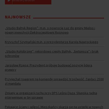
00
:
00
:
00
|
00
:
00
:
00
NAJNOWSZE
„Studio Bałtyk Region”: m.in. o powrocie Łaz do gminy Mielno i
nowej inwestycji Elektrociepłowni Rosnowo
Krzysztof Szymański m.in. o prezydenturze Karola Nawrockiego
„Studio Kołobrzeg”: rekordowo ciepły Bałtyk, „betonoza” i brak
schronów
Jarosław Rzepa: Prezydent próbuje budować pozycję lidera
prawicy
Przyjechał rowerem na komendę sprawdzić trzeźwość. Zapłaci 2500
zł mandatu
Zmiany w organizacji ruchu przy DPS Leśna Oaza. Słupska radna
interweniuje w tej sprawie
Pękające ściany i wilgoć. Mieszkańcy skarżą się na usterki w nowych