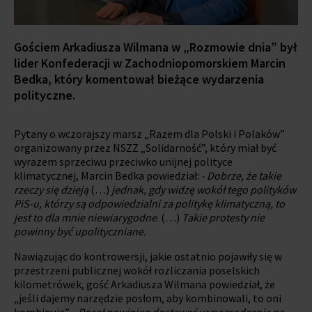
Gościem Arkadiusza Wilmana w „Rozmowie dnia” był
lider Konfederacji w Zachodniopomorskiem Marcin
Bedka, który komentował bieżące wydarzenia
polityczne.
Pytany o wczorajszy marsz „Razem dla Polski i Polaków”
organizowany przez NSZZ „Solidarność”, który miał być
wyrazem sprzeciwu przeciwko unijnej polityce
klimatycznej, Marcin Bedka powiedział:
- Dobrze, że takie
rzeczy się dzieją
(…)
jednak, gdy widzę wokół tego polityków
PiS-u, którzy są odpowiedzialni za politykę klimatyczną, to
jest to dla mnie niewiarygodne
. (…)
Takie protesty nie
powinny być upolityczniane.
Nawiązując do kontrowersji, jakie ostatnio pojawiły się w
przestrzeni publicznej wokół rozliczania poselskich
kilometrówek, gość Arkadiusza Wilmana powiedział, że
„jeśli dajemy narzędzie posłom, aby kombinowali, to oni
kombinują”.
- Poseł powinien dostawać wynagrodzenie na