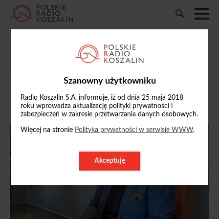
Marcin Bedka: uważam, że władzy należy
płacić dobrze, żeby można było ją
rozliczać
Szanowny użytkowniku
21/05/2026, 09:14
Radio Koszalin S.A. informuje, iż od dnia 25 maja 2018
roku wprowadza aktualizację polityki prywatności i
zabezpieczeń w zakresie przetwarzania danych osobowych.
Więcej na stronie
Polityka prywatności w serwisie WWW
.
Akceptuję