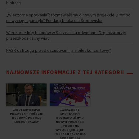
blokach
„Wieczorne spotkania”: rozmawialiśmy o nowym projekcie „Pomoc
na wyciągnięcie ręki” Fundacji Nauka dla Środowiska
Wieczorne loty balonów w Szczecinku odwołane. Organizatorzy:
przeszkodził silny wiatr
NASK ostrzega przed oszustwami „na bilet koncertowy”
NAJNOWSZE INFORMACJE Z TEJ KATEGORII
JAROSŁAW RZEPA:
„WIECZORNE
PREZYDENT PRÓBUJE
SPOTKANIA”:
BUDOWAĆ POZYCJĘ
ROZMAWIALIŚMY O
LIDERA PRAWICY
NOWYM PROJEKCIE
„POMOC NA
WYCIĄGNIĘCIE RĘKI”
FUNDACJI NAUKA DLA
ŚRODOWISKA