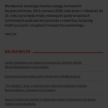
Mundurowi zwracają również uwagę na kwestie
bezpieczeństwa. Od 3 czerwca 2026 roku dzieci i młodzież do
16. roku życia będą miały obowiązek jazdy w kaskach
ochronnych podczas korzystania z rowerów, hulajnóg
elektrycznych i urządzeń transportu osobistego.
red./zn
NAJNOWSZE
Letnie śniadanie na świeżym powietrzu. Kolejny piknik
#KupujŚwiadomie w Koszalinie
Dziewięciu migrantów zatrzymanych w Wielkopolsce
„Po słowie”: m.in. o pierwszym roku prezydentury Karola
Nawrockiego i zmianach na prawicy
Dwóch chłopców tonęło w zbiorniku ppoż. Uratowano ich dzięki
reakcji przechodniów