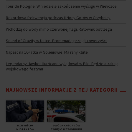
Tour de Pologne. W niedzielę zakończenie wyścigu w Wieliczce
Rekordowa frekwencja podczas II Nocy Gotów w Grzybnicy
Wchodzą do wody mimo czerwonej flagi. Ratownik ostrzega
Sound of Gravity w Ustce. Promenadę przejęli rowerzyści
Napaść na 16-latka w Goleniowie. Ma rany kłute
Legendarny Hawker Hurricane wylądował w Pile. Będzie atrakcją
wojskowego festynu
NAJNOWSZE INFORMACJE Z TEJ KATEGORII
DZIEWIĘCIU
DWÓCH CHŁOPCÓW
MIGRANTÓW
TONĘŁO W ZBIORNIKU