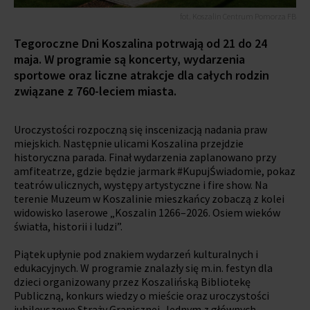
fot. Koszalin Centrum Pomorza FB
Tegoroczne Dni Koszalina potrwają od 21 do 24
maja. W programie są koncerty, wydarzenia
sportowe oraz liczne atrakcje dla całych rodzin
związane z 760-leciem miasta.
Uroczystości rozpoczną się inscenizacją nadania praw
miejskich. Następnie ulicami Koszalina przejdzie
historyczna parada. Finał wydarzenia zaplanowano przy
amfiteatrze, gdzie będzie jarmark #KupujŚwiadomie, pokaz
teatrów ulicznych, występy artystyczne i fire show. Na
terenie Muzeum w Koszalinie mieszkańcy zobaczą z kolei
widowisko laserowe „Koszalin 1266–2026. Osiem wieków
światła, historii i ludzi”.
Piątek upłynie pod znakiem wydarzeń kulturalnych i
edukacyjnych. W programie znalazły się m.in. festyn dla
dzieci organizowany przez Koszalińską Bibliotekę
Publiczną, konkurs wiedzy o mieście oraz uroczystości
jubileuszowe Straży Granicznej. Jednym z głównych