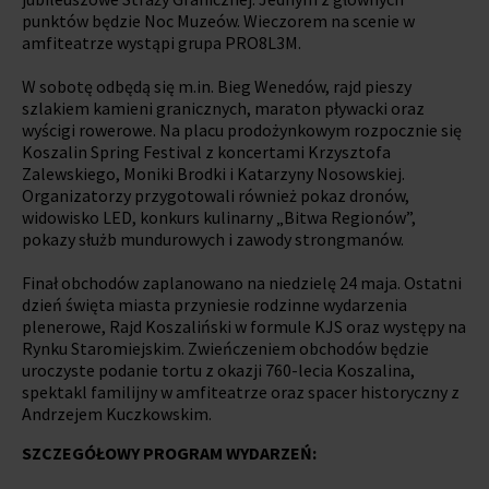
punktów będzie Noc Muzeów. Wieczorem na scenie w
amfiteatrze wystąpi grupa PRO8L3M.
W sobotę odbędą się m.in. Bieg Wenedów, rajd pieszy
szlakiem kamieni granicznych, maraton pływacki oraz
wyścigi rowerowe. Na placu prodożynkowym rozpocznie się
Koszalin Spring Festival z koncertami Krzysztofa
Zalewskiego, Moniki Brodki i Katarzyny Nosowskiej.
Organizatorzy przygotowali również pokaz dronów,
widowisko LED, konkurs kulinarny „Bitwa Regionów”,
pokazy służb mundurowych i zawody strongmanów.
Finał obchodów zaplanowano na niedzielę 24 maja. Ostatni
dzień święta miasta przyniesie rodzinne wydarzenia
plenerowe, Rajd Koszaliński w formule KJS oraz występy na
Rynku Staromiejskim. Zwieńczeniem obchodów będzie
uroczyste podanie tortu z okazji 760-lecia Koszalina,
spektakl familijny w amfiteatrze oraz spacer historyczny z
Andrzejem Kuczkowskim.
SZCZEGÓŁOWY PROGRAM WYDARZEŃ: