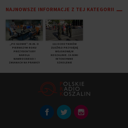
NAJNOWSZE INFORMACJE Z TEJ KATEGORII
„PO SŁOWIE”: M.IN. O
111 OCHOTNIKÓW
PIERWSZYM ROKU
ZŁOŻYŁO PRZYSIĘGĘ
PREZYDENTURY
WOJSKOWĄ W
KAROLA
KOSZALINIE. ZA NIMI
NAWROCKIEGO I
INTENSYWNE
ZMIANACH NA PRAWICY
SZKOLENIE