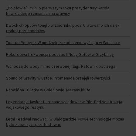
„Po słowie”: m.in. o pierwszym roku prezydentury Karola
Nawrockiego i zmianach na prawicy
Dwóch chłopców tonęło w zbiorniku ppoż. Uratowano ich dzięki
reakcji przechodniów
Tour de Pologne. W niedzielę zakończenie wyścigu w Wieliczce
Rekordowa frekwencja podczas II Nocy Gotów w Grzybnicy
Wchodzą do wody mimo czerwonej flagi. Ratownik ostrzega
Sound of Gravity w Ustce. Promenadę przejęli rowerzyści
Napaść na 16-latka w Goleniowie. Ma rany kłute
Legendarny Hawker Hurricane wylądował w Pile. Będzie atrakcją
wojskowego festynu
Letni Festiwal Innowacji w Białogardzie. Nowe technologie można
było zobaczyć i przetestować