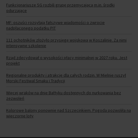
Funkcjonariusze SG rozbili grupę przemycającą m.in. środki
odurzające
MF: oszuści rozsyłają fałszywe wiadomości o zwrocie
nadpłaconego podatku PIT
111 ochotników złożyło przysięgę wojskową w Koszalinie. Za nimi
intensywne szkolenie
Rząd zdecydował o wysokości płacy minimalnej w 2027 roku. Jest
projekt
Regionalne produkty i atrakcje dla całych rodzin. W Mielnie ruszył
Morski Festiwal Smaku i Tradycji
Więcej wraków na dnie Bałtyku dostępnych do nurkowania bez
zezwoleń
Kolorowe balony ponownie nad Szczecinkiem. Pogoda pozwoliła na
wieczorne loty