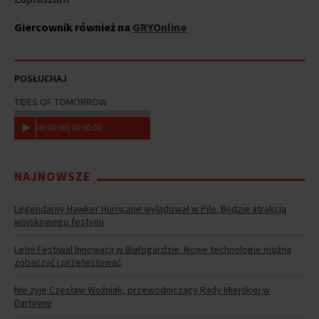
Giercownik również na
GRYOnline
POSŁUCHAJ
TIDES OF TOMORROW
00
:
00
:
00
|
00
:
00
:
00
NAJNOWSZE
Legendarny Hawker Hurricane wylądował w Pile. Będzie atrakcją
wojskowego festynu
Letni Festiwal Innowacji w Białogardzie. Nowe technologie można
zobaczyć i przetestować
Nie żyje Czesław Woźniak, przewodniczący Rady Miejskiej w
Darłowie