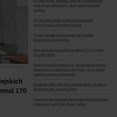
Pol’and’Rock, Sunrise i Tour de Pologne pod
policyjnym nadzorem. Jest podsumowanie
działań
15. rocznica śmierci Andrzeja Leppera.
Uroczystości w gminie Darłowo
Pożar zakładu stolarskiego na Osiedlu
Bolesławice w Słupsku
Wypadek na S11 pod Koszalinem. Trzy osoby
zostały ranne
Słupska neurochirurgia ze wsparciem powiatu.
fot. Paweł Drożdż/prk24
Starostwo przekazało 100 tysięcy zł na zakup
innowacyjnego urządzenia
iejskich
Działania CBA i KAS m.in. w Koszalinie. Chodzi o
iemal 170
śledztwo dot. prezesa PKOI
Towarzystwo Koszalińskiej Kolei Wąskotorowej
powiększa swój zabytkowy tabor