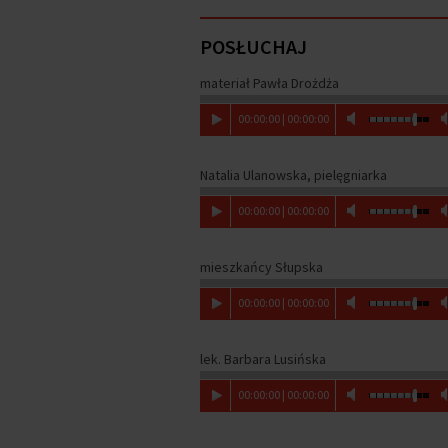
POSŁUCHAJ
materiał Pawła Drożdża
00
:
00
:
00
|
00
:
00
:
00
Natalia Ulanowska, pielęgniarka
00
:
00
:
00
|
00
:
00
:
00
mieszkańcy Słupska
00
:
00
:
00
|
00
:
00
:
00
lek. Barbara Lusińska
00
:
00
:
00
|
00
:
00
:
00