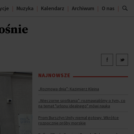
ycje
Muzyka
Kalendarz
Archiwum
O nas
ośnie
NAJNOWSZE
„Rozmowa dnia”: Kazimierz Kleina
„Wieczorne spotkania”: rozmawialiśmy o tym, co
na temat "urlopu idealnego" mówi nauka
Prom Bursztyn Unity niemal gotowy. Wkrótce
rozpocznie próby morskie