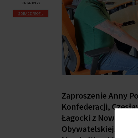
94 347 09 22
ZOBACZ PROFIL
Zaproszenie Anny Pop
Konfederacji, Czesła
Łagocki z Nowej Lewi
Obywatelskiej, Rafał