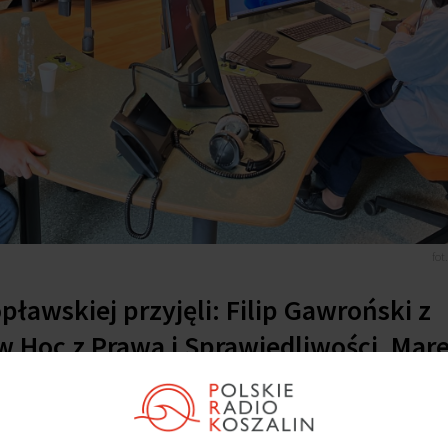
fot
ławskiej przyjęli: Filip Gawroński z
w Hoc z Prawa i Sprawiedliwości, Mar
cy, Bartosz Malinowski z Koalicji
 Rosiński z Polskiego Stronnictwa Lu