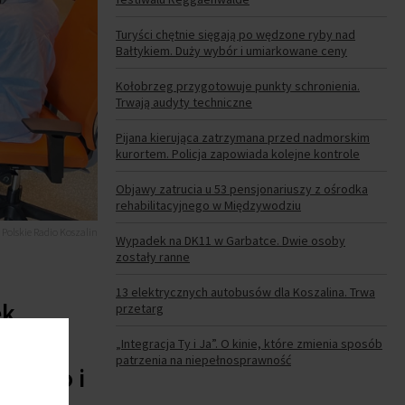
Turyści chętnie sięgają po wędzone ryby nad
Bałtykiem. Duży wybór i umiarkowane ceny
Kołobrzeg przygotowuje punkty schronienia.
Trwają audyty techniczne
Pijana kierująca zatrzymana przed nadmorskim
kurortem. Policja zapowiada kolejne kontrole
Objawy zatrucia u 53 pensjonariuszy z ośrodka
rehabilitacyjnego w Międzywodziu
. Polskie Radio Koszalin
Wypadek na DK11 w Garbatce. Dwie osoby
zostały ranne
13 elektrycznych autobusów dla Koszalina. Trwa
ek
przetarg
„Integracja Ty i Ja”. O kinie, które zmienia sposób
patrzenia na niepełnosprawność
dowego i