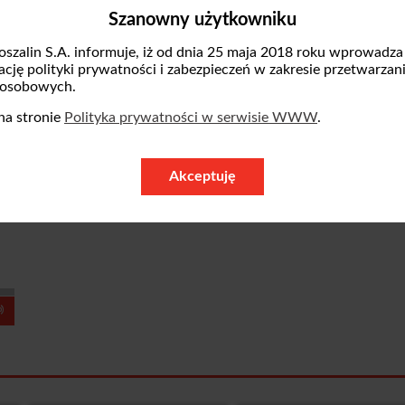
 Polski 2050.
Szanowny użytkowniku
oszalin S.A. informuje, iż od dnia 25 maja 2018 roku wprowadza
zację polityki prywatności i zabezpieczeń w zakresie przetwarzan
łowie” rozmawiali również o protestach rolni
 osobowych.
na stronie
Polityka prywatności w serwisie WWW
.
ia audycji.
Akceptuję