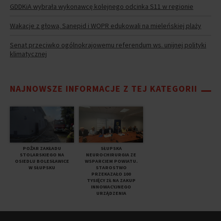
GDDKiA wybrała wykonawcę kolejnego odcinka S11 w regionie
Wakacje z głową. Sanepid i WOPR edukowali na mieleńskiej plaży
Senat przeciwko ogólnokrajowemu referendum ws. unijnej polityki
klimatycznej
NAJNOWSZE INFORMACJE Z TEJ KATEGORII
POŻAR ZAKŁADU
SŁUPSKA
STOLARSKIEGO NA
NEUROCHIRURGIA ZE
OSIEDLU BOLESŁAWICE
WSPARCIEM POWIATU.
W SŁUPSKU
STAROSTWO
PRZEKAZAŁO 100
TYSIĘCY ZŁ NA ZAKUP
INNOWACYJNEGO
URZĄDZENIA