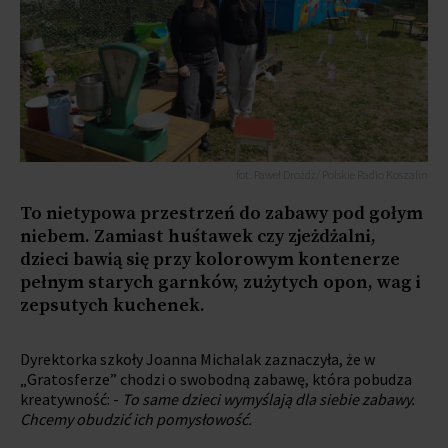
fot. Paweł Drożdż/ Polskie Radio Koszalin
To nietypowa przestrzeń do zabawy pod gołym
niebem. Zamiast huśtawek czy zjeżdżalni,
dzieci bawią się przy kolorowym kontenerze
pełnym starych garnków, zużytych opon, wag i
zepsutych kuchenek.
Dyrektorka szkoły Joanna Michalak zaznaczyła, że w
„Gratosferze” chodzi o swobodną zabawę, która pobudza
kreatywność: -
To same dzieci wymyślają dla siebie zabawy.
Chcemy obudzić ich pomysłowość.