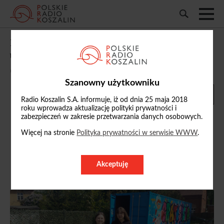
Przy Szkole Podstawowej nr 9 w Słupsku
utworzono „Gratosferę”
06/05/2025, 18:48
Szanowny użytkowniku
Radio Koszalin S.A. informuje, iż od dnia 25 maja 2018
roku wprowadza aktualizację polityki prywatności i
zabezpieczeń w zakresie przetwarzania danych osobowych.
Więcej na stronie
Polityka prywatności w serwisie WWW
.
Paweł Drożdż
Akceptuję
ZOBACZ PROFIL