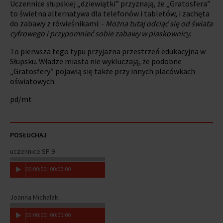
Uczennice słupskiej „dziewiątki” przyznają, że „Gratosfera”
to świetna alternatywa dla telefonów i tabletów, i zachęta
do zabawy z rówieśnikami: -
Można tutaj odciąć się od świata
cyfrowego i przypomnieć sobie zabawy w piaskownicy.
To pierwsza tego typu przyjazna przestrzeń edukacyjna w
Słupsku. Władze miasta nie wykluczają, że podobne
„Gratosfery” pojawią się także przy innych placówkach
oświatowych.
pd/mt
POSŁUCHAJ
uczennice SP 9
00
:
00
:
00
|
00
:
00
:
00
Joanna Michalak
00
:
00
:
00
|
00
:
00
:
00