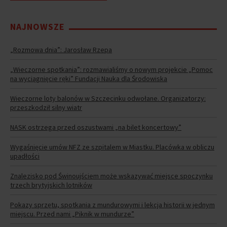
NAJNOWSZE
„Rozmowa dnia”: Jarosław Rzepa
„Wieczorne spotkania”: rozmawialiśmy o nowym projekcie „Pomoc
na wyciągnięcie ręki” Fundacji Nauka dla Środowiska
Wieczorne loty balonów w Szczecinku odwołane. Organizatorzy:
przeszkodził silny wiatr
NASK ostrzega przed oszustwami „na bilet koncertowy”
Wygaśnięcie umów NFZ ze szpitalem w Miastku. Placówka w obliczu
upadłości
Znalezisko pod Świnoujściem może wskazywać miejsce spoczynku
trzech brytyjskich lotników
Pokazy sprzętu, spotkania z mundurowymi i lekcja historii w jednym
miejscu. Przed nami „Piknik w mundurze”