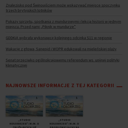
Znalezisko pod Świnoujściem może wskazywać miejsce spoczynku
trzech brytyjskich lotników
Pokazy sprzętu, spotkania z mundurowymi i lekcja historii w jednym
miejscu. Przed nami „Piknik w mundurze”
GDDKiA wybrała wykonawcę kolejnego odcinka S11 w regionie
Wakacje z głową. Sanepid i WOPR edukowali na mieleńskiej plaży
Senat przeciwko ogólnokrajowemu referendum ws. unijnej polityki
klimatycznej
NAJNOWSZE INFORMACJE Z TEJ KATEGORII
„STUDIO
„STUDIO
KOŁOBRZEG”: M.IN. O
KOŁOBRZEG”: M.IN. O
ZBLIŻAJĄCYCH SIĘ
PROBLEMIE ŁACHY NA