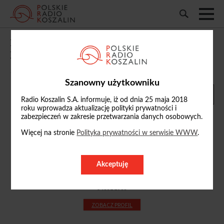
Fortyfikacja w Ustroniu Morskim - mogła
być atrakcją, a jest zagrożeniem
11/05/2017, 18:23
Szanowny użytkowniku
Radio Koszalin S.A. informuje, iż od dnia 25 maja 2018
roku wprowadza aktualizację polityki prywatności i
zabezpieczeń w zakresie przetwarzania danych osobowych.
Więcej na stronie
Polityka prywatności w serwisie WWW
.
Krzysztof Klinkosz
k.klinkosz
Akceptuję
@radio.koszalin.pl
94 352 20 33
ZOBACZ PROFIL