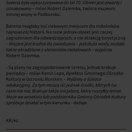
bateria była wykorzystywana do lat 70. Obiekt jest otwarty i
oznakowany
– mówi Robert Dziemba, twórca muzeum
zimnej wojny w Podborsku.
Bateria mogłaby być ciekawym miejscem dla miłośników
najnowszej historii. Na razie jednak obiekt jest raczej
zagrożeniem dla odwiedzających, a nie atrakcją turystyczną.
-
Miejsce jest trudne do zwiedzania – jest dużo wody, zostało
także okradzione z elementów metalowych
– wyjaśnia
Robert Dziemba.
- Są plany na zagospodarowanie terenu, jednak brakuje
pieniędzy – mówi Kamil Lepa, dyrektor Gminnego Ośrodka
Kultury w Ustroniu Morskim. -
Myślimy o ścieżce
edukacyjnej. Za tym muszą iść jednak środki, których na
razie nie ma. Brakuje także inicjatora, który ruszyłby temat.
Może we wrześniu lub październiku Gminny Ośrodek Kultury
spróbuje działać w tym kierunku
- dodaje.
KK/ez