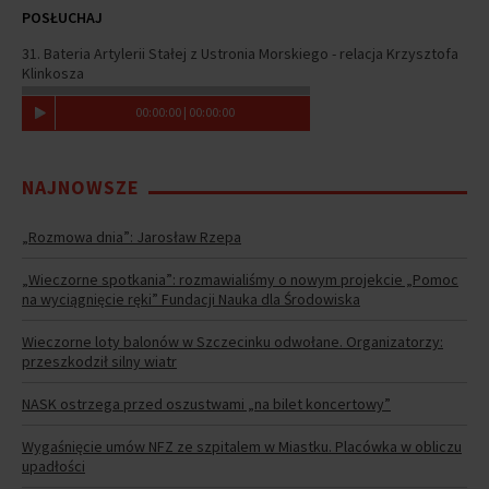
POSŁUCHAJ
31. Bateria Artylerii Stałej z Ustronia Morskiego - relacja Krzysztofa
Klinkosza
00
:
00
:
00
|
00
:
00
:
00
NAJNOWSZE
„Rozmowa dnia”: Jarosław Rzepa
„Wieczorne spotkania”: rozmawialiśmy o nowym projekcie „Pomoc
na wyciągnięcie ręki” Fundacji Nauka dla Środowiska
Wieczorne loty balonów w Szczecinku odwołane. Organizatorzy:
przeszkodził silny wiatr
NASK ostrzega przed oszustwami „na bilet koncertowy”
Wygaśnięcie umów NFZ ze szpitalem w Miastku. Placówka w obliczu
upadłości