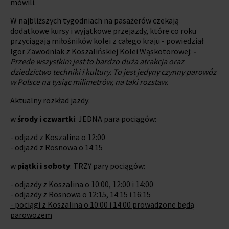
mówili.
W najbliższych tygodniach na pasażerów czekają
dodatkowe kursy i wyjątkowe przejazdy, które co roku
przyciągają miłośników kolei z całego kraju - powiedział
Igor Zawodniak z Koszalińskiej Kolei Wąskotorowej:
-
Przede wszystkim jest to bardzo duża atrakcja oraz
dziedzictwo techniki i kultury. To jest jedyny czynny parowóz
w Polsce na tysiąc milimetrów, na taki rozstaw.
Aktualny rozkład jazdy:
w
środy i czwartki
: JEDNA para pociągów:
- odjazd z Koszalina o 12:00
- odjazd z Rosnowa o 14:15
w
piątki i soboty
: TRZY pary pociągów:
- odjazdy z Koszalina o 10:00, 12:00 i 14:00
- odjazdy z Rosnowa o 12:15, 14:15 i 16:15
- pociągi z Koszalina o 10:00 i 14:00 prowadzone będą
parowozem