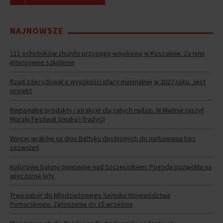
NAJNOWSZE
111 ochotników złożyło przysięgę wojskową w Koszalinie. Za nimi
intensywne szkolenie
Rząd zdecydował o wysokości płacy minimalnej w 2027 roku. Jest
projekt
Regionalne produkty i atrakcje dla całych rodzin. W Mielnie ruszył
Morski Festiwal Smaku i Tradycji
Więcej wraków na dnie Bałtyku dostępnych do nurkowania bez
zezwoleń
Kolorowe balony ponownie nad Szczecinkiem. Pogoda pozwoliła na
wieczorne loty
Trwa nabór do Młodzieżowego Sejmiku Województwa
Pomorskiego. Zgłoszenia do 15 września