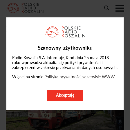
Koszalińska wąskotorówka z wakacyjnym
rozkładem. Do końca sierpnia będzie
kursować częściej
Szanowny użytkowniku
08/07/2026, 17:26
Radio Koszalin S.A. informuje, iż od dnia 25 maja 2018
roku wprowadza aktualizację polityki prywatności i
zabezpieczeń w zakresie przetwarzania danych osobowych.
Więcej na stronie
Polityka prywatności w serwisie WWW
.
Akceptuję