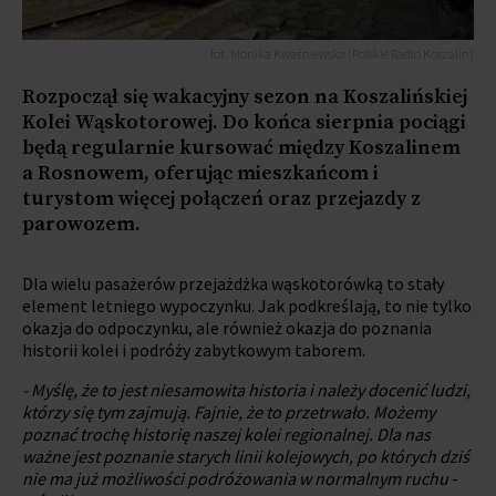
fot. Monika Kwaśniewska (Polskie Radio Koszalin)
Rozpoczął się wakacyjny sezon na Koszalińskiej
Kolei Wąskotorowej. Do końca sierpnia pociągi
będą regularnie kursować między Koszalinem
a Rosnowem, oferując mieszkańcom i
turystom więcej połączeń oraz przejazdy z
parowozem.
Dla wielu pasażerów przejażdżka wąskotorówką to stały
element letniego wypoczynku. Jak podkreślają, to nie tylko
okazja do odpoczynku, ale również okazja do poznania
historii kolei i podróży zabytkowym taborem.
- Myślę, że to jest niesamowita historia i należy docenić ludzi,
którzy się tym zajmują. Fajnie, że to przetrwało. Możemy
poznać trochę historię naszej kolei regionalnej. Dla nas
ważne jest poznanie starych linii kolejowych, po których dziś
nie ma już możliwości podróżowania w normalnym ruchu
-