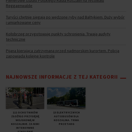
Plenerowe studio Polskiego Radia Koszalin na festiwalu
Reggaenwalde
Turyści chętnie sięgają po wędzone ryby nad Bałtykiem. Duży wybór
i umiarkowane ceny
Kołobrzeg przygotowuje punkty schronienia. Trwają audyty
techniczne
Pijana kierująca zatrzymana przed nadmorskim kurortem. Policja
zapowiada kolejne kontrole
NAJNOWSZE INFORMACJE Z TEJ KATEGORII
111 OCHOTNIKÓW
13 ELEKTRYCZNYCH
ZŁOŻYŁO PRZYSIĘGĘ
AUTOBUSÓW DLA
WOJSKOWĄ W
KOSZALINA. TRWA
KOSZALINIE. ZA NIMI
PRZETARG
INTENSYWNE
SZKOLENIE