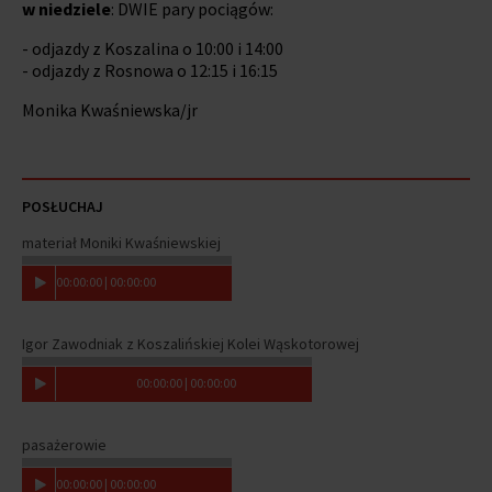
w niedziele
: DWIE pary pociągów:
- odjazdy z Koszalina o 10:00 i 14:00
- odjazdy z Rosnowa o 12:15 i 16:15
Monika Kwaśniewska/jr
POSŁUCHAJ
materiał Moniki Kwaśniewskiej
00
:
00
:
00
|
00
:
00
:
00
Igor Zawodniak z Koszalińskiej Kolei Wąskotorowej
00
:
00
:
00
|
00
:
00
:
00
pasażerowie
00
:
00
:
00
|
00
:
00
:
00