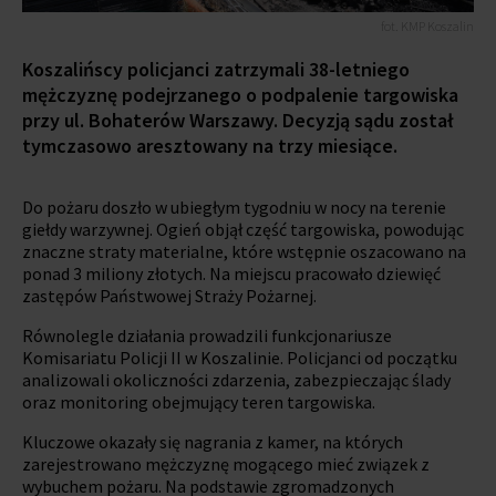
fot. KMP Koszalin
Koszalińscy policjanci zatrzymali 38-letniego
mężczyznę podejrzanego o podpalenie targowiska
przy ul. Bohaterów Warszawy. Decyzją sądu został
tymczasowo aresztowany na trzy miesiące.
Do pożaru doszło w ubiegłym tygodniu w nocy na terenie
giełdy warzywnej. Ogień objął część targowiska, powodując
znaczne straty materialne, które wstępnie oszacowano na
ponad 3 miliony złotych. Na miejscu pracowało dziewięć
zastępów Państwowej Straży Pożarnej.
Równolegle działania prowadzili funkcjonariusze
Komisariatu Policji II w Koszalinie. Policjanci od początku
analizowali okoliczności zdarzenia, zabezpieczając ślady
oraz monitoring obejmujący teren targowiska.
Kluczowe okazały się nagrania z kamer, na których
zarejestrowano mężczyznę mogącego mieć związek z
wybuchem pożaru. Na podstawie zgromadzonych