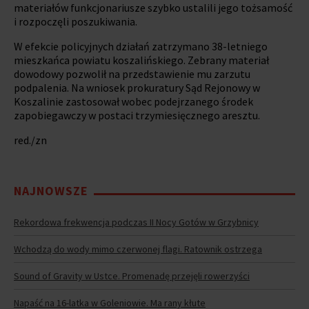
materiałów funkcjonariusze szybko ustalili jego tożsamość
i rozpoczęli poszukiwania.
W efekcie policyjnych działań zatrzymano 38-letniego
mieszkańca powiatu koszalińskiego. Zebrany materiał
dowodowy pozwolił na przedstawienie mu zarzutu
podpalenia. Na wniosek prokuratury Sąd Rejonowy w
Koszalinie zastosował wobec podejrzanego środek
zapobiegawczy w postaci trzymiesięcznego aresztu.
red./zn
NAJNOWSZE
Rekordowa frekwencja podczas II Nocy Gotów w Grzybnicy
Wchodzą do wody mimo czerwonej flagi. Ratownik ostrzega
Sound of Gravity w Ustce. Promenadę przejęli rowerzyści
Napaść na 16-latka w Goleniowie. Ma rany kłute