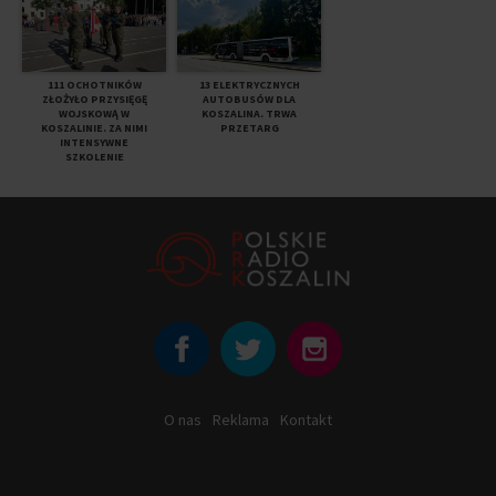
111 OCHOTNIKÓW
13 ELEKTRYCZNYCH
ZŁOŻYŁO PRZYSIĘGĘ
AUTOBUSÓW DLA
WOJSKOWĄ W
KOSZALINA. TRWA
KOSZALINIE. ZA NIMI
PRZETARG
INTENSYWNE
SZKOLENIE
O nas
Reklama
Kontakt