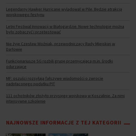
Legendarny Hawker Hurricane wylądował w Pile. Będzie atrakcją
wojskowego festynu
Letni Festiwal Innowacji w Białogardzie. Nowe technologie można
było zobaczyć i przetestować
Nie żyje Czesław Woźniak, przewodniczący Rady Miejskiej w
Darłowie
Funkcjonariusze SG rozbili grupę przemycającą m.in. środki
odurzające
MF: oszuści rozsyłają fałszywe wiadomości o zwrocie
nadpłaconego podatku PIT
111 ochotników złożyło przysięgę wojskową w Koszalinie. Za nimi
intensywne szkolenie
NAJNOWSZE INFORMACJE Z TEJ KATEGORII