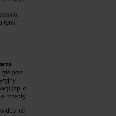
badania
a tymi
arza
rgie oraz
yzyjny
cji (np. o
e-recepty.
 wideo lub