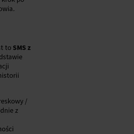
owia.
st to
SMS z
odstawie
acji
istorii
reskowy /
odnie z
ności