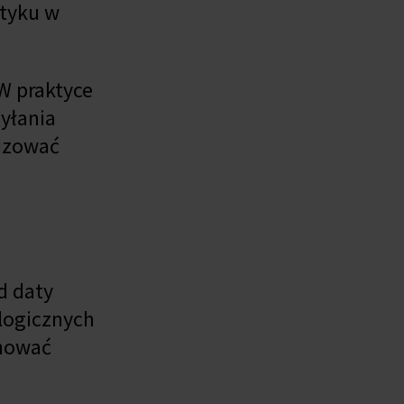
otyku w
 W praktyce
yłania
lizować
d daty
logicznych
anować