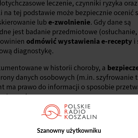
 dotychczasowe leczenie, czynniki ryzyka ora
i na tej podstawie może bezpiecznie ocenić 
-skierowanie lub
e-zwolnienie
. Gdy dane są
ędne jest badanie przedmiotowe (osłuchanie
 powinien
odmówić wystawienia e-recepty
i
kową diagnostykę.
kumentowane w historii choroby, a
bezpiecz
ny danych osobowych (m.in. szyfrowanie tr
nt ma prawo do informacji o sposobie przetw
ację medyczną.
Szanowny użytkowniku
ania lekarz loguje się do
systemu gabinet