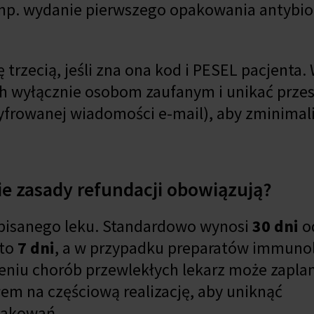
ji (np. wydanie pierwszego opakowania antybi
trzecią, jeśli zna ona kod i PESEL pacjenta.
h wyłącznie osobom zaufanym i unikać przes
yfrowanej wiadomości e-mail), aby zminima
kie zasady refundacji obowiązują?
episanego leku. Standardowo wynosi
30 dni
o
 to
7 dni
, a w przypadku preparatów immuno
czeniu chorób przewlekłych lekarz może zapl
łem na częściową realizację, aby uniknąć
pakowań.