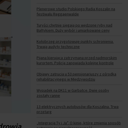
Plenerowe studio Polskiego Radia Koszalin na
festiwalu Reggaenwalde
Turyści chętnie sięgają po wędzone ryby nad
Bałtykiem. Duży wybór i umiarkowane ceny
Kołobrzeg przygotowuje punkty schronienia.
Trwają audyty techniczne
Pijana kierująca zatrzymana przed nadmorskim
kurortem. Policja zapowiada kolejne kontrole
Objawy zatrucia u 53 pensjonariuszy z ośrodka
rehabilitacyjnego w Międzywodziu
Wypadek na DK11 w Garbatce. Dwie osoby
zostały ranne
13 elektrycznych autobusów dla Koszalina. Trwa
przetarg
„Integracja Ty i Ja”. O kinie, które zmienia sposób
drowia.