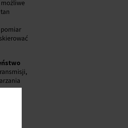
z możliwe
stan
, pomiar
 skierować
eństwo
ansmisji,
arzania
owego