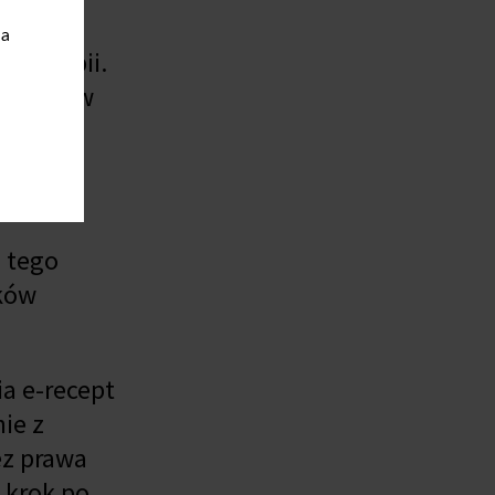
sko),
ia
s terapii.
sując ją w
ić nową.
o tego
eków
a e-recept
ie z
ez prawa
 krok po