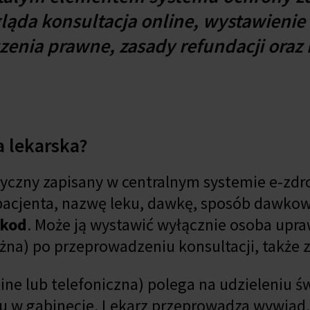
ląda konsultacja online, wystawienie 
iczenia prawne, zasady refundacji oraz
a lekarska?
czny zapisany w centralnym systemie e-zdro
 pacjenta, nazwę leku, dawkę, sposób dawkow
 kod
. Może ją wystawić wyłącznie osoba upr
ożna) po przeprowadzeniu konsultacji, także z
ine lub telefoniczna) polega na udzieleniu ś
 w gabinecie. Lekarz przeprowadza wywiad, 