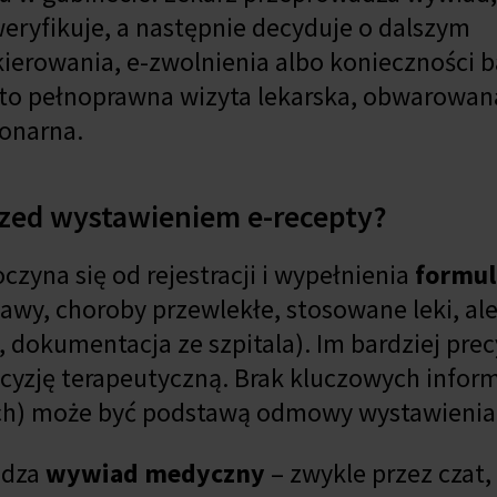
eryfikuje, a następnie decyduje o dalszym
kierowania, e-zwolnienia albo konieczności 
t to pełnoprawna wizyta lekarska, obwarowan
jonarna.
rzed wystawieniem e-recepty?
zyna się od rejestracji i wypełnienia
formul
jawy, choroby przewlekłe, stosowane leki, ale
 dokumentacja ze szpitala). Im bardziej prec
cyzję terapeutyczną. Brak kluczowych informa
ych) może być podstawą odmowy wystawienia 
adza
wywiad medyczny
– zwykle przez czat,