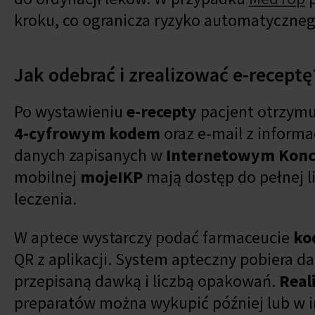
kroku, co ogranicza ryzyko automatyczneg
Jak odebrać i zrealizować e-receptę
Po wystawieniu
e-recepty
pacjent otrzymuj
4-cyfrowym kodem
oraz e-mail z informa
danych zapisanych w
Internetowym Konci
mobilnej
mojeIKP
mają dostęp do pełnej li
leczenia.
W aptece wystarczy podać farmaceucie
ko
QR z aplikacji. System apteczny pobiera da
przepisaną dawką i liczbą opakowań.
Real
preparatów można wykupić później lub w inn