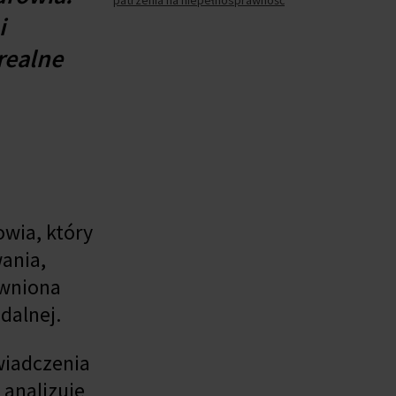
patrzenia na niepełnosprawność
i
 realne
wia, który
ania,
awniona
dalnej.
wiadczenia
analizuje