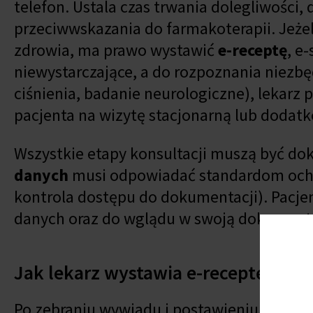
telefon. Ustala czas trwania dolegliwości,
przeciwwskazania do farmakoterapii. Jeżel
zdrowia, ma prawo wystawić
e-receptę
, e
niewystarczające, a do rozpoznania niezb
ciśnienia, badanie neurologiczne), lekarz
pacjenta na wizytę stacjonarną lub dodat
Wszystkie etapy konsultacji muszą być do
danych
musi odpowiadać standardom ochro
kontrola dostępu do dokumentacji). Pacje
danych oraz do wglądu w swoją dokument
Jak lekarz wystawia e-receptę?
Po zebraniu wywiadu i postawieniu rozpozn