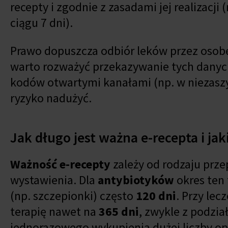
recepty i zgodnie z zasadami jej realizac
ciągu 7 dni).
Prawo dopuszcza odbiór leków przez osobę 
warto rozważyć przekazywanie tych danyc
kodów otwartymi kanałami (np. w niezasz
ryzyko nadużyć.
Jak długo jest ważna e-recepta i ja
Ważność e-recepty
zależy od rodzaju prz
wystawienia. Dla
antybiotyków
okres ten
(np. szczepionki) często
120 dni
. Przy le
terapię nawet na
365 dni
, zwykle z podzia
jednorazowego wykupienia dużej liczby o