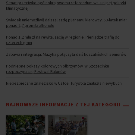
Senat przeciwko ogólnokrajowemu referendum ws. unijnej polityki
klimatycznej
Świadek uniemożliwił dalszą jazdę pijanemu kierowcy. 53-latek miał
ponad 2,7 promila alkoholu
Ponad 1,2 mln zł na rewitalizację w regionie. Pieniądze trafią do
czterech gmin
Zabawa i integracja. Muzyka połączyła dziś koszalińskich seniorów
Podniebne pokazy kolorowych olbrzymów. W Szczecinku
rozpoczyna się Festiwal Balonów
Niebezpieczne znalezisko w Ustce. Turystka znalazła niewybuch
NAJNOWSZE INFORMACJE Z TEJ KATEGORII