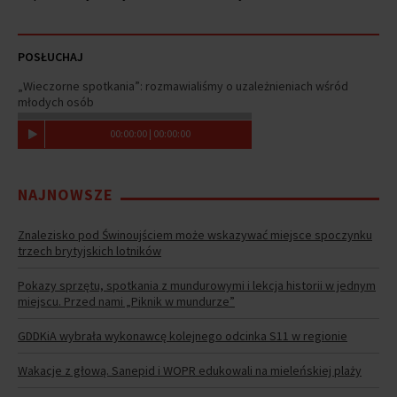
POSŁUCHAJ
„Wieczorne spotkania”: rozmawialiśmy o uzależnieniach wśród
młodych osób
00
:
00
:
00
|
00
:
00
:
00
NAJNOWSZE
Znalezisko pod Świnoujściem może wskazywać miejsce spoczynku
trzech brytyjskich lotników
Pokazy sprzętu, spotkania z mundurowymi i lekcja historii w jednym
miejscu. Przed nami „Piknik w mundurze”
GDDKiA wybrała wykonawcę kolejnego odcinka S11 w regionie
Wakacje z głową. Sanepid i WOPR edukowali na mieleńskiej plaży