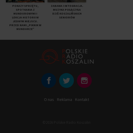
POKAZY SPRZĘTU,
ZABAWA I INTEGRACJA.
SPOTKANIA Z
MUZYKA POŁĄCZYŁA
MUNDUROWYMI I
DZIŚ KOSZALIŃSKICH
LEKCJA HISTORII W
SENIORÓW
JEDNYM MIEJSCU.
PRZED NAMI „PIKNIK W
MUNDURZE”
O nas
Reklama
Kontakt
©2026 Polskie Radio Koszalin